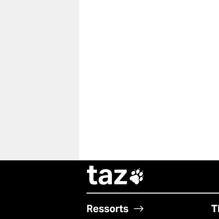
taz

Ressorts
T