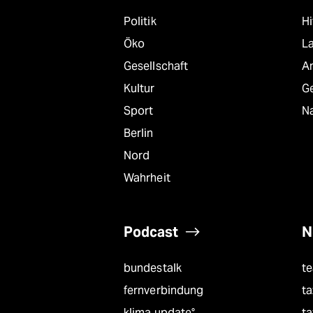
Politik
Hi
Öko
L
Gesellschaft
A
Kultur
G
Sport
Na
Berlin
Nord
Wahrheit
Podcast
N
bundestalk
t
fernverbindung
ta
klima update°
ta