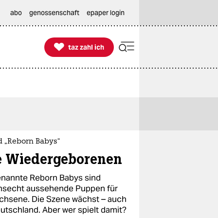
abo
genossenschaft
epaper login

taz zahl ich
taz zahl ich
d „Reborn Babys“
e Wiedergeborenen
nannte Reborn Babys sind
nsecht aussehende Puppen für
chsene. Die Szene wächst – auch
eutschland. Aber wer spielt damit?