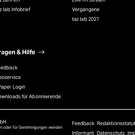
z lab Infobrief
Vergangene
taz lab 2027
ragen & Hilfe
eedback
boservice
Paper Login
ownloads für Abonnierende
mbH
Feedback
Redaktionsstatu
agen oder für Genehmigungen wenden
Informant
Datenschutz
Im