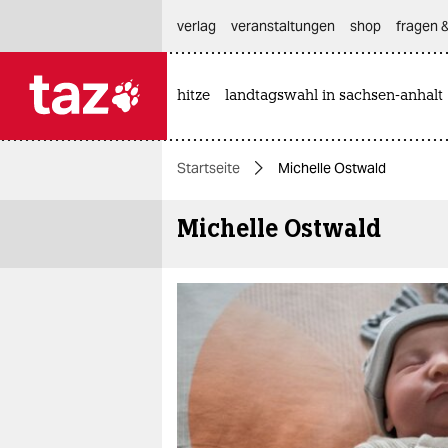
hautnavigation anspringen
hauptinhalt anspringen
footer anspringen
verlag
veranstaltungen
shop
fragen &
hitze
landtagswahl in sachsen-anhalt

taz zahl ich
taz zahl ich
Startseite
Michelle Ostwald
themen
Michelle Ostwald
politik
öko
gesellschaft
kultur
sport