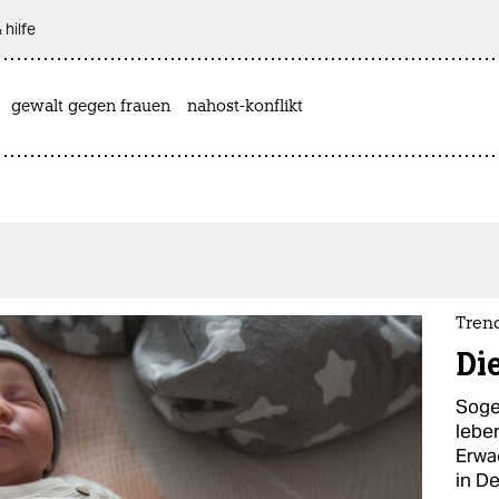
 hilfe
gewalt gegen frauen
nahost-konflikt
Tren
Di
Soge
lebe
Erwa
in D