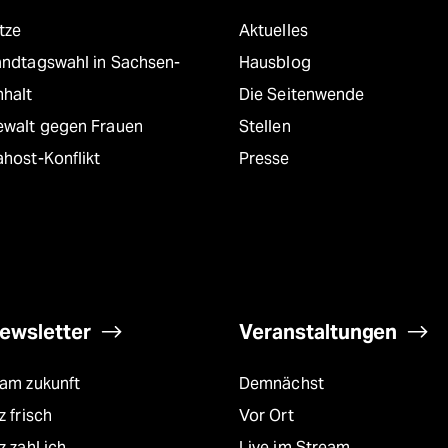
tze
Aktuelles
andtagswahl in Sachsen-
Hausblog
nhalt
Die Seitenwende
ewalt gegen Frauen
Stellen
host-Konflikt
Presse
ewsletter
Veranstaltungen
eam zukunft
Demnächst
z frisch
Vor Ort
z zahl ich
Live im Stream