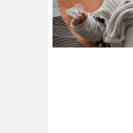
berlin
nord
wahrheit
verlag
verlag
veranstaltungen
shop
fragen & hilfe
unterstützen
abo
genossenschaft