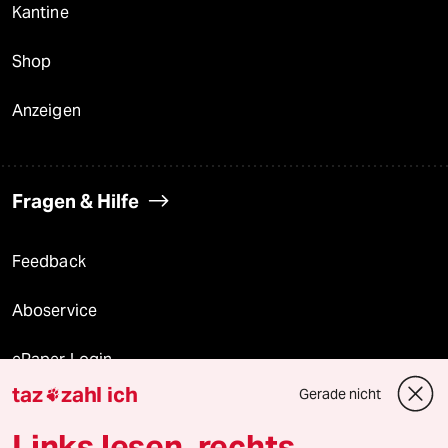
Kantine
Shop
Anzeigen
Fragen & Hilfe
Feedback
Aboservice
ePaper Login
taz
zahl ich
Gerade nicht

Downloads für Abonnierende
Links lesen, rechts