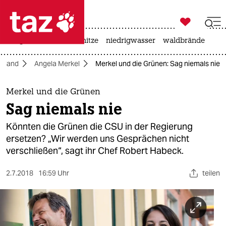

taz zahl ich
krieg in der ukraine
hitze
niedrigwasser
waldbrände

taz zahl ich
chland
Angela Merkel
Merkel und die Grünen: Sag niemals nie
taz zahl ich
themen
Merkel und die Grünen
Sag niemals nie
politik
Könnten die Grünen die CSU in der Regierung
öko
ersetzen? „Wir werden uns Gesprächen nicht
verschließen“, sagt ihr Chef Robert Habeck.
gesellschaft
2.7.2018
16:59 Uhr
teilen
kultur
sport