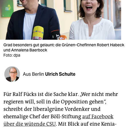
berlin
nord
wahrheit
verlag
Grad besonders gut gelaunt: die Grünen-ChefInnen Robert Habeck
verlag
und Annalena Baerbock
Foto: dpa
veranstaltungen
shop
Aus Berlin
Ulrich Schulte
fragen & hilfe
Für Ralf Fücks ist die Sache klar. „Wer nicht mehr
unterstützen
regieren will, soll in die Opposition gehen“,
abo
schreibt der liberalgrüne Vordenker und
ehemalige Chef der Böll-Stiftung
auf Facebook
genossenschaft
über die wütende CSU
. Mit Blick auf eine Kenia-