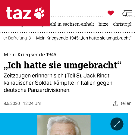

taz zahl ich
iran-krieg
landtagswahl in sachsen-anhalt
hitze
christophe

taz zahl ich
 der Befreiung
Mein Kriegsende 1945: „Ich hatte sie umgebracht“
taz zahl ich
themen
Mein Kriegsende 1945
„Ich hatte sie umgebracht“
politik
Zeitzeugen erinnern sich (Teil 8): Jack Rindt,
öko
kanadischer Soldat, kämpfte in Italien gegen
deutsche Panzerdivisionen.
gesellschaft
8.5.2020
12:24 Uhr
teilen
kultur
sport