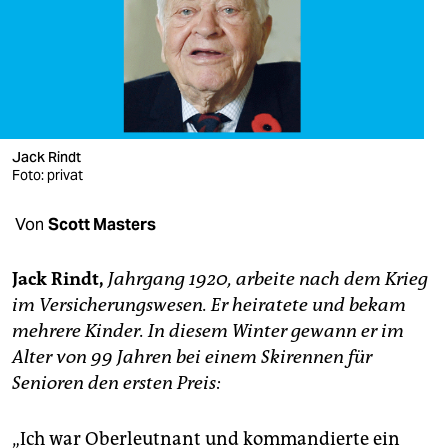
berlin
nord
wahrheit
verlag
Jack Rindt
verlag
Foto: privat
veranstaltungen
Von
Scott Masters
shop
Jack Rindt,
Jahrgang 1920, arbeite nach dem Krieg
fragen & hilfe
im Versicherungswesen. Er heiratete und bekam
mehrere Kinder. In diesem Winter gewann er im
unterstützen
Alter von 99 Jahren bei einem Skirennen für
abo
Senioren den ersten Preis:
genossenschaft
„Ich war Oberleutnant und kommandierte ein