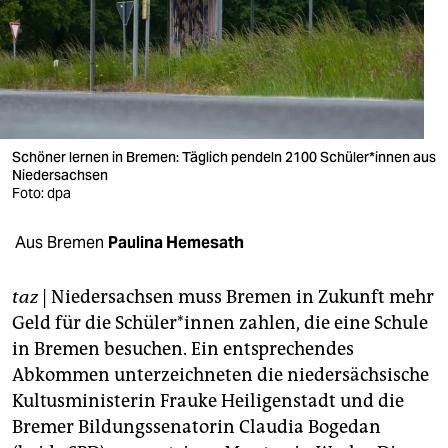
berlin
nord
wahrheit
verlag
Schöner lernen in Bremen: Täglich pendeln 2100 Schüler*innen aus
Niedersachsen
verlag
Foto: dpa
veranstaltungen
Aus Bremen
Paulina Hemesath
shop
fragen & hilfe
taz
| Niedersachsen muss Bremen in Zukunft mehr
Geld für die Schüler*innen zahlen, die eine Schule
unterstützen
in Bremen besuchen. Ein entsprechendes
Abkommen unterzeichneten die niedersächsische
abo
Kultusministerin Frauke Heiligenstadt und die
genossenschaft
Bremer Bildungssenatorin Claudia Bogedan