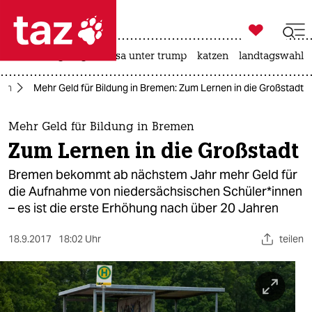

taz zahl ich
hitze
bergsteigen
usa unter trump
katzen
landtagswahl i

taz zahl ich
men
Mehr Geld für Bildung in Bremen: Zum Lernen in die Großstadt
taz zahl ich
themen
Mehr Geld für Bildung in Bremen
Zum Lernen in die Großstadt
politik
Bremen bekommt ab nächstem Jahr mehr Geld für
öko
die Aufnahme von niedersächsischen Schüler*innen
– es ist die erste Erhöhung nach über 20 Jahren
gesellschaft
18.9.2017
18:02 Uhr
teilen
kultur
sport