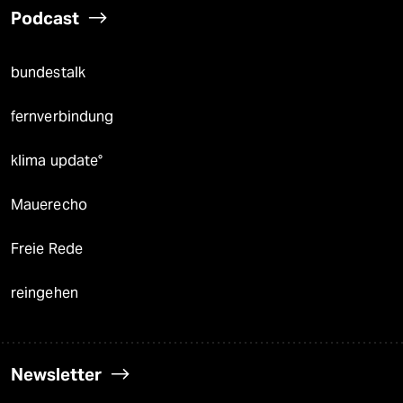
Podcast
bundestalk
fernverbindung
klima update°
Mauerecho
Freie Rede
reingehen
Newsletter