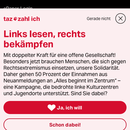
ePaper Login
taz
zahl ich
Gerade nicht

Downloads für Abonnierende
Links lesen, rechts
bekämpfen
© 2026 taz Verlags und Vertriebs GmbH
Mit doppelter Kraft für eine offene Gesellschaft!
Alle Rechte vorbehalten. Bei rechtlichen Fragen oder für Genehmigungen
wenden Sie sich bitte an
lizenzen@taz.de
Besonders jetzt brauchen Menschen, die sich gegen
Rechtsextremismus einsetzen, unsere Solidarität.
Daher gehen 50 Prozent der Einnahmen aus
Feedback
Redaktionsstatut
Kommune-Richtlinien
KI-
Neuanmeldungen an „Alles beginnt im Zentrum“ –
eine Kampagne, die bedrohte linke Kulturzentren
Leitlinie
Informant
Datenschutz
Impressum
AGB
und Jugendorte unterstützt. Sind Sie dabei?
Seitenwende
Einwilligungen widerrufen (Ads)

Ja, ich will
Schon dabei!