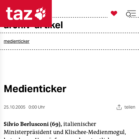

taz zahl ich
archiv-artikel

taz zahl ich
taz zahl ich
medienticker
themen
politik
öko
Medienticker
gesellschaft
25.10.2005
0:00 Uhr
teilen
kultur
Silvio Berlusconi (69),
italienischer
sport
Ministerpräsident und Klischee-Medienmogul,