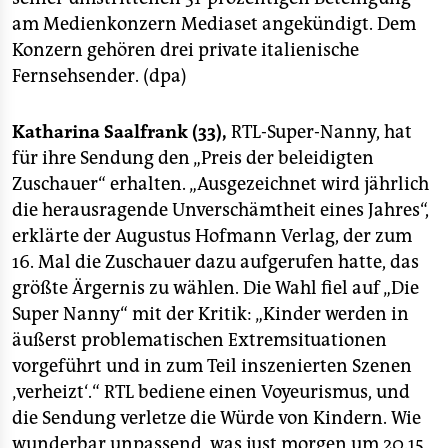
epaper login
am Medienkonzern Mediaset angekündigt. Dem
Konzern gehören drei private italienische
Fernsehsender. (dpa)
Katharina Saalfrank (33),
RTL-Super-Nanny, hat
für ihre Sendung den „Preis der beleidigten
Zuschauer“ erhalten. „Ausgezeichnet wird jährlich
die herausragende Unverschämtheit eines Jahres“,
erklärte der Augustus Hofmann Verlag, der zum
16. Mal die Zuschauer dazu aufgerufen hatte, das
größte Ärgernis zu wählen. Die Wahl fiel auf „Die
Super Nanny“ mit der Kritik: „Kinder werden in
äußerst problematischen Extremsituationen
vorgeführt und in zum Teil inszenierten Szenen
‚verheizt‘.“ RTL bediene einen Voyeurismus, und
die Sendung verletze die Würde von Kindern. Wie
wunderbar unpassend, was just morgen um 20.15