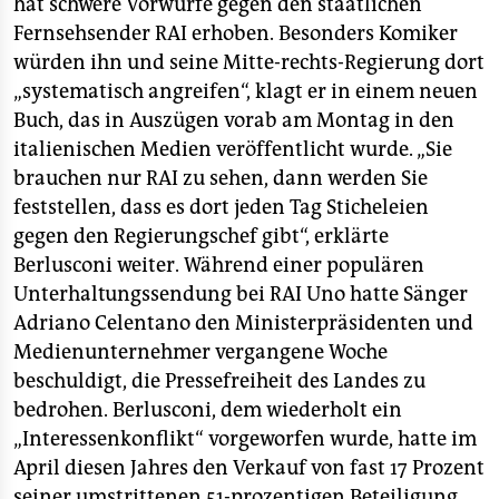
berlin
hat schwere Vorwürfe gegen den staatlichen
Fernsehsender RAI erhoben. Besonders Komiker
nord
würden ihn und seine Mitte-rechts-Regierung dort
„systematisch angreifen“, klagt er in einem neuen
wahrheit
Buch, das in Auszügen vorab am Montag in den
verlag
italienischen Medien veröffentlicht wurde. „Sie
brauchen nur RAI zu sehen, dann werden Sie
verlag
feststellen, dass es dort jeden Tag Sticheleien
gegen den Regierungschef gibt“, erklärte
veranstaltungen
Berlusconi weiter. Während einer populären
shop
Unterhaltungssendung bei RAI Uno hatte Sänger
Adriano Celentano den Ministerpräsidenten und
fragen & hilfe
Medienunternehmer vergangene Woche
unterstützen
beschuldigt, die Pressefreiheit des Landes zu
bedrohen. Berlusconi, dem wiederholt ein
abo
„Interessenkonflikt“ vorgeworfen wurde, hatte im
genossenschaft
April diesen Jahres den Verkauf von fast 17 Prozent
seiner umstrittenen 51-prozentigen Beteiligung