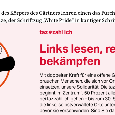
s des Körpers des Gärtners lehren einen das Fürch
, der Schriftzug „White Pride“ in kantiger Schrif
ne Zweifel ein radikaler Rassist. Oder war es. Mi
taz
zahl ich

 Edgerton), dem Mann, der nun Gärtner ist, bek
zusammen. Ruhig und geduldig ist er.
Links lesen, r
bekämpfen
ormiert er über die Form und Geschichte englisch
her und anderer Gärten. Traumhaft schön sind di
 Gracewood Gardens, in Louisiana gelegen, die
Mit doppelter Kraft für eine offene G
Dynan von Haus, Anwesen, Garten streng und d
brauchen Menschen, die sich vor O
einsetzen, unsere Solidarität. Die ta
m Sinn für Farb- und Ornamentkunst der Flora 
beginnt im Zentrum“. 50 Prozent a
bei taz zahl ich gehen – bis zum 30
die linke, selbstverwaltete Orte unte
bevor sie verschwinden. Sind Sie da