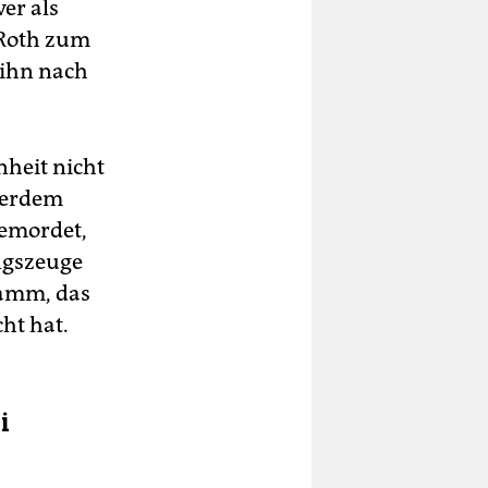
er als
 Roth zum
 ihn nach
heit nicht
ßerdem
gemordet,
ungszeuge
ramm, das
ht hat.
i