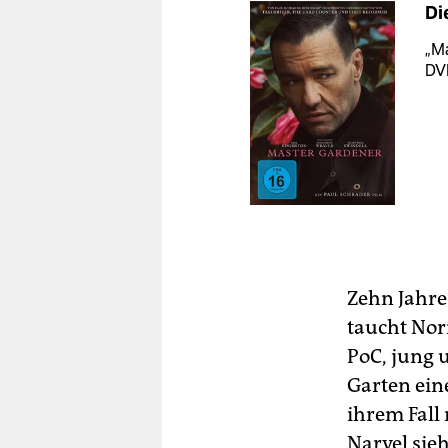
Di
„Ma
DVD
Zehn Jahre
taucht Nor
PoC, jung 
Garten ein
ihrem Fall 
Narvel sie