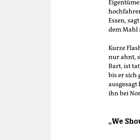
Eigentümer
hochfahren
Essen, sag
dem Mahl n
Kurze Flas
nur ahnt, 
Bart, ist 
bis er sic
ausgesagt 
ihn bei No
„We Shoul