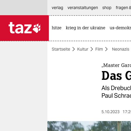
hautnavigation anspringen
hauptinhalt anspringen
footer anspringen
verlag
veranstaltungen
shop
fragen &
hitze
krieg in der ukraine
us-demokr

taz zahl ich
taz zahl ich
Startseite
Kultur
Film
Neonazis
themen
politik
„Master Gar
Das G
öko
Als Drebuch
gesellschaft
Paul Schra
kultur
5.10.2023
17:2
sport