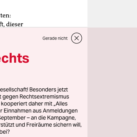
ten:
t, dieser
t Narvel
Gerade nicht
ommt man
echts
er,
e digitalen
 Kameramann
esellschaft! Besonders jetzt
och mit
rt gegen Rechtsextremismus
z kooperiert daher mit „Alles
komponiert
ller Einnahmen aus Anmeldungen
. September – an die Kampagne,
rstützt und Freiräume sichern will,
bei?