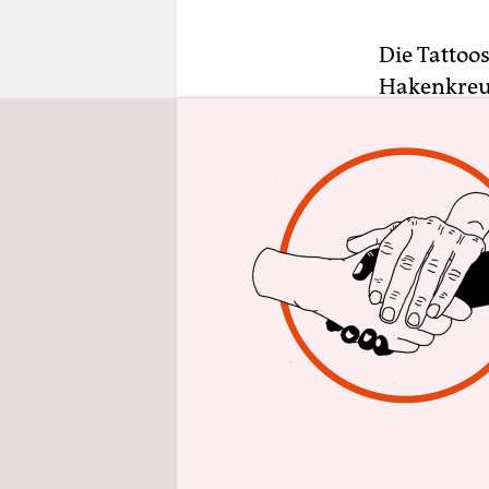
epaper login
Die Tattoo
Hakenkreuze
Mann ist oh
Roth (Joel
das nicht 
Kundig inf
französisc
Bilder von
Alexander 
großzügige
hat.