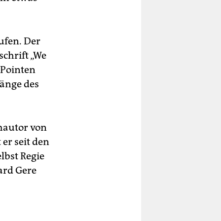
aufen. Der
schrift „We
 Pointen
länge des
chautor von
er seit den
lbst Regie
ard Gere