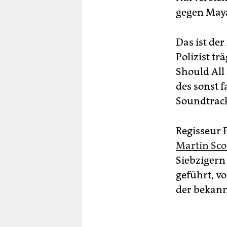
gegen Maya
Das ist der
Polizist tr
Should All
des sonst f
Soundtrack
Regisseur 
Martin Sco
Siebzigern 
geführt, v
der bekannt