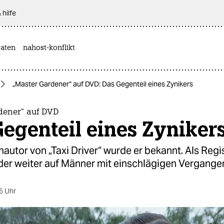
 hilfe
aten
nahost-konflikt
„Master Gardener“ auf DVD: Das Gegenteil eines Zynikers
dener“ auf DVD
egenteil eines Zyniker
autor von „Taxi Driver“ wurde er bekannt. Als Regi
der weiter auf Männer mit einschlägigen Vergange
5 Uhr