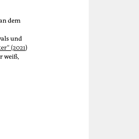
 an dem
vals und
er“ (2021
)
r weiß,