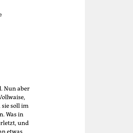
e
l. Nun aber
ollwaise,
sie soll im
n. Was in
erletzt, und
ann etwas