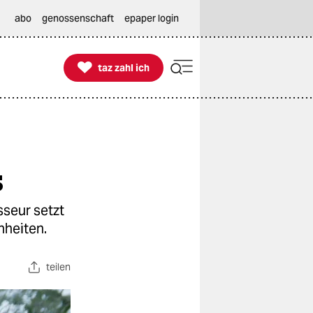
abo
genossenschaft
epaper login

taz zahl ich
taz zahl ich
s
sseur setzt
nheiten.
teilen