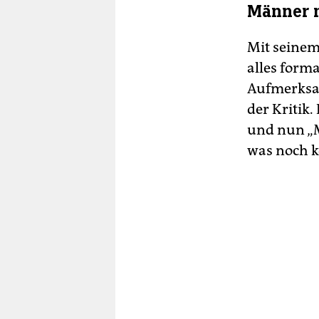
Männer 
Mit seinem
alles form
Aufmerksam
der Kritik.
und nun „M
was noch 