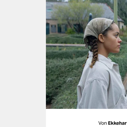
berlin
nord
wahrheit
verlag
verlag
veranstaltungen
shop
fragen & hilfe
unterstützen
abo
genossenschaft
Von
Ekkehar