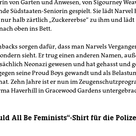
in von Garten und Anwesen, von Sigourney Weav
de Südstaaten-Seniorin gespielt. Sie lädt Narvel
t nur halb zärtlich „Zuckererbse“ zu ihm und lädt
ach oben ins Bett.
hbacks sorgen dafür, dass man Narvels Vergangen
sondern sieht. Er trug einen anderen Namen, au
tatsächlich Neonazi gewesen und hat gehasst und 
h gegen seine Proud Boys gewandt und als Belast
hat. Zehn Jahre ist er nun im Zeugenschutzprog
rma Haverhill in Gracewood Gardens untergebrac
d All Be Feminists“-Shirt für die Polize