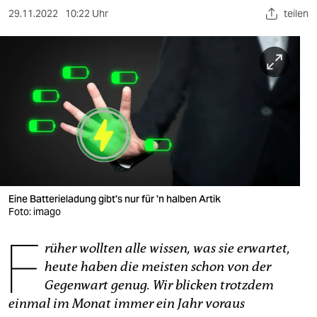
berlin
29.11.2022
10:22 Uhr
teilen
nord
wahrheit
verlag
verlag
veranstaltungen
shop
Eine Batterieladung gibt's nur für 'n halben Artik
fragen & hilfe
Foto: imago
F
unterstützen
rüher wollten alle wissen, was sie erwartet,
abo
heute haben die meisten schon von der
Gegen­wart genug. Wir blicken trotzdem
genossenschaft
einmal im Monat immer ein Jahr voraus