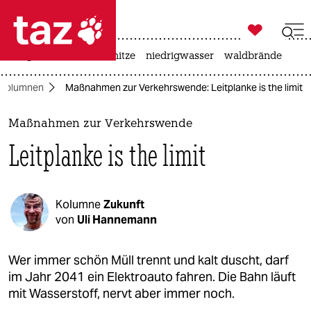

taz zahl ich
krieg in der ukraine
hitze
niedrigwasser
waldbrände

taz zahl ich
Kolumnen
Maßnahmen zur Verkehrswende: Leitplanke is the limit
taz zahl ich
themen
Maßnahmen zur Verkehrswende
Leitplanke is the limit
politik
öko
Kolumne
Zukunft
gesellschaft
von
Uli Hannemann
kultur
Wer immer schön Müll trennt und kalt duscht, darf
im Jahr 2041 ein Elektroauto fahren. Die Bahn läuft
sport
mit Wasserstoff, nervt aber immer noch.