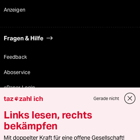
Anzeigen
Fragen & Hilfe
Feedback
Aboservice
ePaper Login
taz
zahl ich
Gerade nicht

Downloads für Abonnierende
Links lesen, rechts
bekämpfen
© 2026 taz Verlags und Vertriebs GmbH
Mit doppelter Kraft für eine offene Gesellschaft!
Alle Rechte vorbehalten. Bei rechtlichen Fragen oder für Genehmigungen