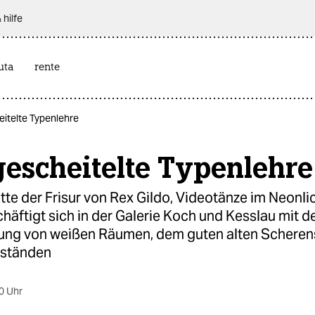
 hilfe
uta
rente
itelte Typenlehre
escheitelte Typenlehre
tte der Frisur von Rex Gildo, Videotänze im Neonlic
äftigt sich in der Galerie Koch und Kesslau mit d
g von weißen Räumen, dem guten alten Scherens
uständen
0 Uhr