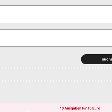
 alle Pflichtfelder (*) aus, um fortfahren zu können.
10 Ausgaben für 10 Euro