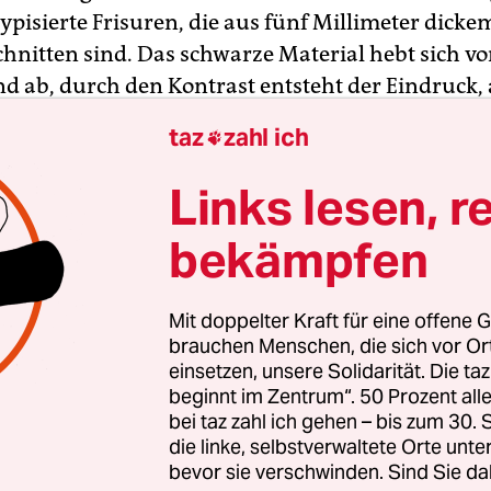
 typisierte Frisuren, die aus fünf Millimeter dic
hnitten sind. Das schwarze Material hebt sich 
d ab, durch den Kontrast entsteht der Eindruck, 
ich die Scheitel von der Wand weg.
taz
zahl ich

te Haare fallen, wölbt sich das dicke Gummi well
Links lesen, r
gentlich zweidimensionalen Figuren werden skul
bekämpfen
endig. Eine klassisch anmutende Haarschnitt-Sil
 die Frisur von Cher, ein offensichtlich männlich
ie stilisierte Haarpracht von Roy Black aus.
Mit doppelter Kraft für eine offene G
brauchen Menschen, die sich vor O
einsetzen, unsere Solidarität. Die ta
zweißoptik ihrer „Scheitel“-Reihe fand die 29-jäh
beginnt im Zentrum“. 50 Prozent a
 als sie an Bildern von Gesichtern malte, die mitte
bei taz zahl ich gehen – bis zum 30
s und null unterteilt wurden und sich so in Fläch
die linke, selbstverwaltete Orte unte
 Immer neue Zeichnungen von Gesichtszügen er
bevor sie verschwinden. Sind Sie da