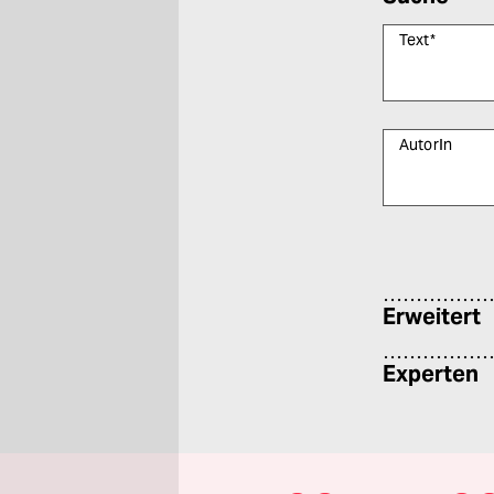
Text
*
AutorIn
Bitte füllen Sie
Erweitert
Experten