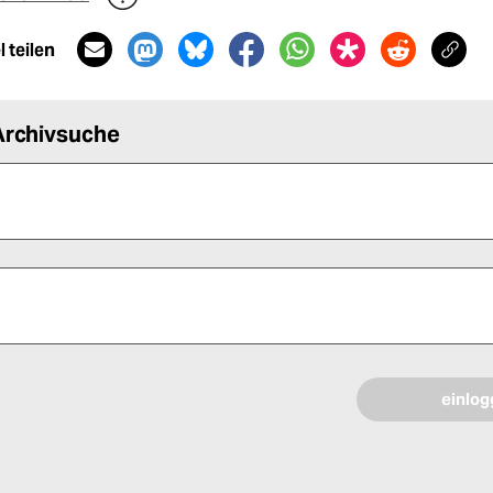
 teilen
Archivsuche
 alle Pflichtfelder (*) aus, um fortfahren zu können.