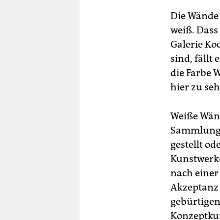
berlin
Die Wände 
nord
weiß. Dass 
Galerie Ko
wahrheit
sind, fäll
verlag
die Farbe 
hier zu seh
verlag
veranstaltungen
Weiße Wänd
shop
Sammlungen
gestellt od
fragen & hilfe
Kunstwerke
unterstützen
nach einer
abo
Akzeptanz
gebürtige
genossenschaft
Konzeptkun