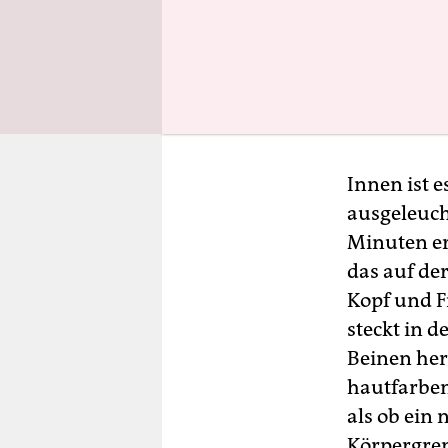
weitere Au
übrig blie
Im krassen
Videoinsta
kleines Ka
Innen ist 
ausgeleucht
Minuten er
das auf de
Kopf und F
steckt in 
Beinen her
hautfarben
als ob ein
Körpergren