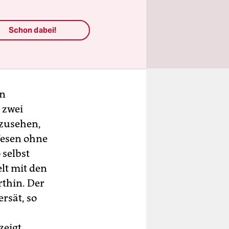
Haarformen
en würden?
Schon dabei!
 in ein
en
 zwei
nzusehen,
Wesen ohne
 selbst
lt mit den
thin. Der
rsät, so
zeigt