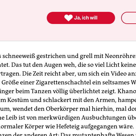
slassungen und Hinzufügungen, bis allein die 
ben. Wie die wohl vor rotem Hintergrund ausseh

Ja, ich will
 Gegensatz zu den Gummifrisuren steht die
llation „Schneeblind“, für die man gemeinerweise
buff kriechen muss.
es schneeweiß gestrichen und grell mit Neonröhr
et. Das tut den Augen weh, die so viel Licht keine
tragen. Die Zeit reicht aber, um sich ein Video a
r Größe einer Zigarettenschachtel ein seltsames 
inger beim Tanzen völlig überlichtet zeigt. Khano
dem Kostüm und schlackert mit den Armen, hampe
um, wendet den Oberkörper mal hierhin, mal dor
e Leib ist von merkwürdigen Ausbuchtungen übe
 normaler Körper wie Hefeteig aufgegangen wäre.
zen der anderen Art: Das mutantenhafte Wesen 