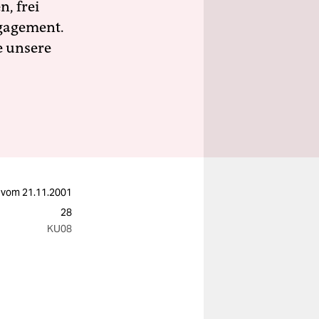
n, frei
ngagement.
e unsere
vom
21.11.2001
28
KU08