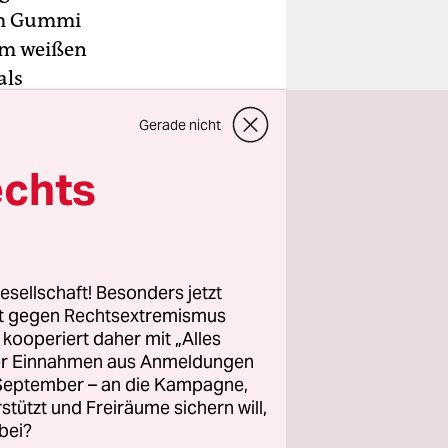
kem Gummi
vom weißen
als
Gerade nicht
enförmig,
echts
ptural und
houette
er Schnitt
esellschaft! Besonders jetzt
rt gegen Rechtsextremismus
z kooperiert daher mit „Alles
rige
ller Einnahmen aus Anmeldungen
ls der
. September – an die Kampagne,
en
rstützt und Freiräume sichern will,
gaben
bei?