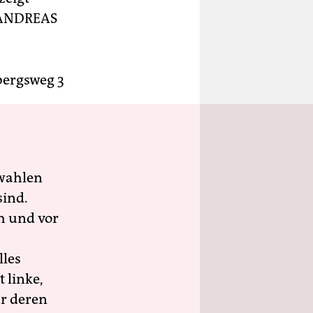
ANDREAS
nbergsweg 3
wahlen
sind.
h und vor
lles
 linke,
ür deren