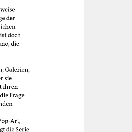
rweise
ge der
richen
ist doch
no, die
, Galerien,
r sie
t ihren
die Frage
enden
r
op-Art,
t die Serie