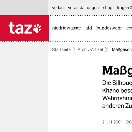
hautnavigation anspringen
hauptinhalt anspringen
footer anspringen
verlag
veranstaltungen
shop
fragen &
niedrigwasser
afd
bundeswehr
ce

taz zahl ich
taz zahl ich
Startseite
Archiv-Artikel
Maßgesche
themen
Maßg
politik
öko
Die Silhoue
Khano besch
gesellschaft
Wahrnehmun
anderen Z
kultur
sport
21.11.2001
0:0