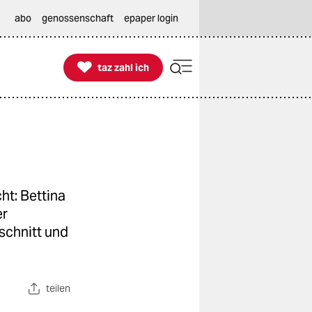
abo
genossenschaft
epaper login

taz zahl ich
taz zahl ich
ht: Bettina
er
chnitt und
teilen