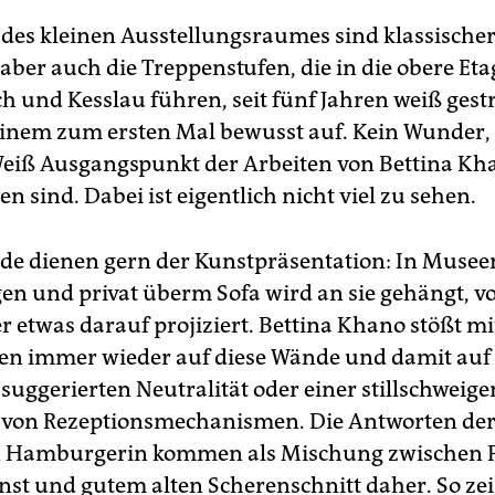
des kleinen Ausstellungsraumes sind klassische
aber auch die Treppenstufen, die in die obere Eta
ch und Kesslau führen, seit fünf Jahren weiß gest
t einem zum ersten Mal bewusst auf. Kein Wunder, 
Weiß Ausgangspunkt der Arbeiten von Bettina Kha
en sind. Dabei ist eigentlich nicht viel zu sehen.
e dienen gern der Kunstpräsentation: In Museen
 und privat überm Sofa wird an sie gehängt, vo
er etwas darauf projiziert. Bettina Khano stößt mi
n immer wieder auf diese Wände und damit auf 
 suggerierten Neutralität oder einer stillschweig
 von Rezeptionsmechanismen. Die Antworten de
n Hamburgerin kommen als Mischung zwischen P
st und gutem alten Scherenschnitt daher. So zeig