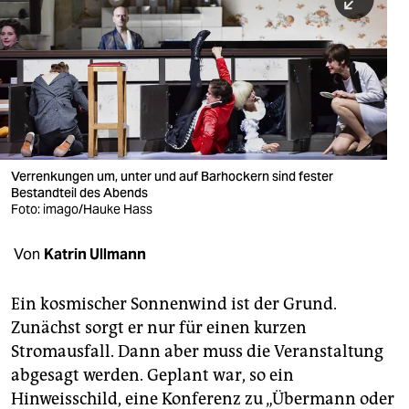
berlin
nord
wahrheit
verlag
verlag
Verrenkungen um, unter und auf Barhockern sind fester
Bestandteil des Abends
veranstaltungen
Foto: imago/Hauke Hass
shop
Von
Katrin Ullmann
fragen & hilfe
unterstützen
Ein kosmischer Sonnenwind ist der Grund.
Zunächst sorgt er nur für einen kurzen
abo
Stromausfall. Dann aber muss die Veranstaltung
abgesagt werden. Geplant war, so ein
genossenschaft
Hinweisschild, eine Konferenz zu „Übermann oder