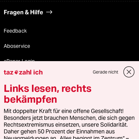
Fragen & Hilfe
Feedback
Aboservice
ePaper Login
taz
zahl ich
Gerade nicht

Downloads für Abonnierende
Links lesen, rechts
bekämpfen
© 2026 taz Verlags und Vertriebs GmbH
Mit doppelter Kraft für eine offene Gesellschaft!
Alle Rechte vorbehalten. Bei rechtlichen Fragen oder für Genehmigungen
wenden Sie sich bitte an
lizenzen@taz.de
Besonders jetzt brauchen Menschen, die sich gegen
Rechtsextremismus einsetzen, unsere Solidarität.
Daher gehen 50 Prozent der Einnahmen aus
Feedback
Redaktionsstatut
Kommune-Richtlinien
KI-
Neuanmeldungen an „Alles beginnt im Zentrum“ –