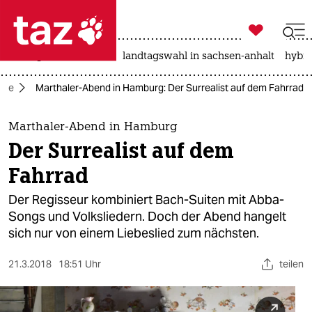

taz zahl ich
niedrigwasser
rente
landtagswahl in sachsen-anhalt
hybri

taz zahl ich
ste
Marthaler-Abend in Hamburg: Der Surrealist auf dem Fahrrad
taz zahl ich
themen
Marthaler-Abend in Hamburg
Der Surrealist auf dem
politik
Fahrrad
öko
Der Regisseur kombiniert Bach-Suiten mit Abba-
Songs und Volksliedern. Doch der Abend hangelt
gesellschaft
sich nur von einem Liebeslied zum nächsten.
kultur
21.3.2018
18:51 Uhr
teilen
sport