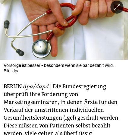
berlin
nord
wahrheit
verlag
verlag
veranstaltungen
Vorsorge ist besser - besonders wenn sie bar bezahlt wird.
Bild: dpa
shop
BERLIN
dpa/dapd
| Die Bundesregierung
fragen & hilfe
überprüft ihre Förderung von
unterstützen
Marketingseminaren, in denen Ärzte für den
Verkauf der umstrittenen individuellen
abo
Gesundheitsleistungen (Igel) geschult werden.
genossenschaft
Diese müssen von Patienten selbst bezahlt
werden, viele gelten als überflüssig.