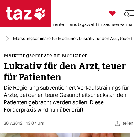

taz zahl ich
hitze
niedrigwasser
rente
landtagswahl in sachsen-anhalt

taz zahl ich
nd
Marketingseminare für Mediziner: Lukrativ für den Arzt, teuer fü
taz zahl ich
themen
Marketingseminare für Mediziner
Lukrativ für den Arzt, teuer
politik
für Patienten
öko
Die Regierung subventioniert Verkaufstrainings für
Ärzte, bei denen teure Gesundheitschecks an den
gesellschaft
Patienten gebracht werden sollen. Diese
Förderpraxis wird nun überprüft.
kultur
sport
30.7.2012
13:07 Uhr
teilen