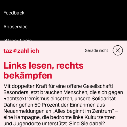
Feedback
Aboservice
ePaper Login
taz
zahl ich
Gerade nicht

Downloads für Abonnierende
Links lesen, rechts
bekämpfen
© 2026 taz Verlags und Vertriebs GmbH
Mit doppelter Kraft für eine offene Gesellschaft!
Alle Rechte vorbehalten. Bei rechtlichen Fragen oder für Genehmigungen
wenden Sie sich bitte an
lizenzen@taz.de
Besonders jetzt brauchen Menschen, die sich gegen
Rechtsextremismus einsetzen, unsere Solidarität.
Daher gehen 50 Prozent der Einnahmen aus
Feedback
Redaktionsstatut
Kommune-Richtlinien
KI-
Neuanmeldungen an „Alles beginnt im Zentrum“ –
eine Kampagne, die bedrohte linke Kulturzentren
Leitlinie
Informant
Datenschutz
Impressum
AGB
und Jugendorte unterstützt. Sind Sie dabei?