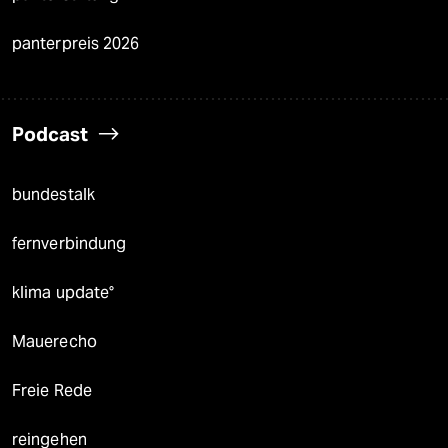
panterpreis 2026
Podcast
bundestalk
fernverbindung
klima update°
Mauerecho
Freie Rede
reingehen