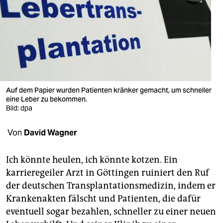
berlin
nord
wahrheit
verlag
verlag
Auf dem Papier wurden Patienten kränker gemacht, um schneller
eine Leber zu bekommen.
veranstaltungen
Bild: dpa
shop
Von
David Wagner
fragen & hilfe
Ich könnte heulen, ich könnte kotzen. Ein
unterstützen
karrieregeiler Arzt in Göttingen ruiniert den Ruf
der deutschen Transplantationsmedizin, indem er
abo
Krankenakten fälscht und Patienten, die dafür
genossenschaft
eventuell sogar bezahlen, schneller zu einer neuen