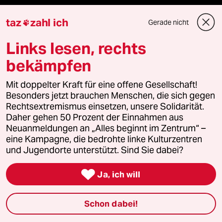
Vergangene
taz
zahl ich
Gerade nicht

Links lesen, rechts
taz lab 2027
bekämpfen
Mit doppelter Kraft für eine offene Gesellschaft!
Mehr taz Lesestoff
Besonders jetzt brauchen Menschen, die sich gegen
Rechtsextremismus einsetzen, unsere Solidarität.
Daher gehen 50 Prozent der Einnahmen aus
taz Blogs
Neuanmeldungen an „Alles beginnt im Zentrum“ –
eine Kampagne, die bedrohte linke Kulturzentren
taz FUTURZWEI
und Jugendorte unterstützt. Sind Sie dabei?
Le Monde diplomatique

Ja, ich will
taz Archiv
Schon dabei!