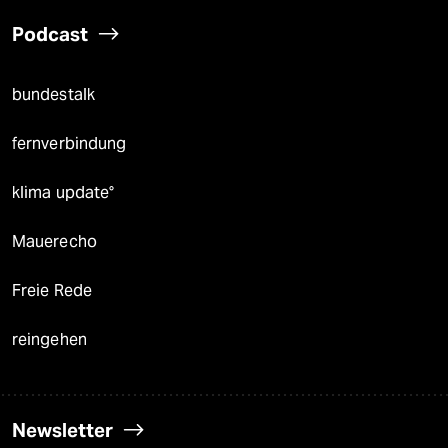
Podcast
bundestalk
fernverbindung
klima update°
Mauerecho
Freie Rede
reingehen
Newsletter