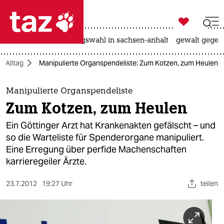

taz zahl ich
hitze
surfen
landtagswahl in sachsen-anhalt
gewalt gegen

taz zahl ich
Alltag
Manipulierte Organspendeliste: Zum Kotzen, zum Heulen
taz zahl ich
themen
Manipulierte Organspendeliste
Zum Kotzen, zum Heulen
politik
Ein Göttinger Arzt hat Krankenakten gefälscht – und
öko
so die Warteliste für Spenderorgane manipuliert.
Eine Erregung über perfide Machenschaften
gesellschaft
karrieregeiler Ärzte.
kultur
23.7.2012
19:27 Uhr
teilen
sport