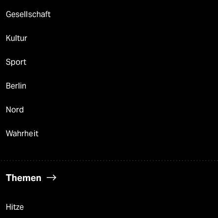
berlin
Gesellschaft
nord
Kultur
wahrheit
Sport
verlag
verlag
Berlin
veranstaltungen
Nord
shop
Wahrheit
fragen & hilfe
unterstützen
Themen
abo
genossenschaft
Hitze