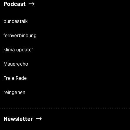
Podcast
bundestalk
fernverbindung
klima update°
Mauerecho
Freie Rede
reingehen
Newsletter