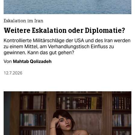
berlin
nord
Eskalation im Iran
wahrheit
Weitere Eskalation oder Diplomatie?
verlag
Kontrollierte Militärschläge der USA und des Iran werden
zu einem Mittel, am Verhandlungstisch Einfluss zu
gewinnen. Kann das gut gehen?
verlag
Von
Mahtab Qolizadeh
veranstaltungen
12.7.2026
shop
fragen & hilfe
unterstützen
abo
genossenschaft