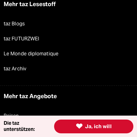
Mehr taz Lesestoff
taz Blogs
taz FUTURZWEI
Le Monde diplomatique
taz Archiv
Mehr taz Angebote
Reisen
Die taz

Ja, ich will
unterstützen:
Kantine