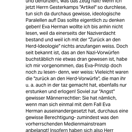
und denunziert, was das Zeug hält! Wenn ich
jetzt Herrn Gesterkamps "Artikel" so durchlese,
tun sich da durchaus gewisse, ideologische
Paralellen auf! Das sollte eigentlich zu denken
geben! Eva Herman wollte ich bis anhin nicht
lesen, weil da einerseits der Naziverdacht
bestand und weil ich mit der "Zurück an den
Herd-Ideologie" nichts anzufangen weiss. Doch
seit bekannt ist, das an den Nazi-Vorwürfen
buchstäblich nie etwas dran gewesen ist, habe
ich mir vorgenommen, das Eva-Prinzip doch
noch zu lesen- denn, wer weiss: Vieleicht waren
die "zurück an den Herd-Vorwürfe", die man ihr
u. a. auch in der taz gemacht hat, ebenfalls nur
erstunken und erlogen! Soviel zur "Angst"
gewisser Männerrechtler: Sie hat nämlich,
wenn man sich einmal mit dem Fall Eva
Herman auseinandergesetzt hat, durchaus eine
gewisse Berechtigung- zumindest was den
vorherrschenden Medienmainstream
anbelangt! Insofern haben sich also Herr