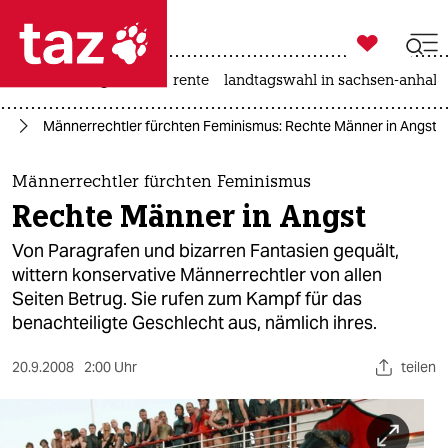

taz zahl ich
hitze
niedrigwasser
rente
landtagswahl in sachsen-anhalt

taz zahl ich
ag
Männerrechtler fürchten Feminismus: Rechte Männer in Angst
taz zahl ich
themen
Männerrechtler fürchten Feminismus
Rechte Männer in Angst
politik
Von Paragrafen und bizarren Fantasien gequält,
öko
wittern konservative Männerrechtler von allen
Seiten Betrug. Sie rufen zum Kampf für das
gesellschaft
benachteiligte Geschlecht aus, nämlich ihres.
kultur
20.9.2008
2:00 Uhr
teilen
sport