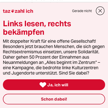
Mein Gott! Das sind ja
Horrorwahnvorstellungen!
taz
zahl ich
Gerade nicht

Vielleicht brauchst Du und deine verbitterten
Leidesgenossen doch professionelle Hilfe.
Links lesen, rechts
Ich empfehle:
http://www.maennerberatung.de/
bekämpfen
Mit doppelter Kraft für eine offene Gesellschaft!
Karsten
K
Besonders jetzt brauchen Menschen, die sich gegen
29.09.2008
,
18:01 Uhr
Rechtsextremismus einsetzen, unsere Solidarität.
Meine bescheidene "erzkonservative" (oder wie
Daher gehen 50 Prozent der Einnahmen aus
auch immer definierte) Meinung:
Neuanmeldungen an „Alles beginnt im Zentrum“ –
eine Kampagne, die bedrohte linke Kulturzentren
Es wird von selbsternannten "Feministinnen"
und Jugendorte unterstützt. Sind Sie dabei?
immer fleißig von "überkommenen
Rollenmustern", "Selbstfindungskrise des

Ja, ich will
Mannes" usw. palawert. Man muß sich doch
mal eines vergegenwärtigen: Das, was hier, in
dieser satten, prallen Überflußgesellschaft, die
Schon dabei!
sich solche Mätzchen offenbar "leisten" kann,