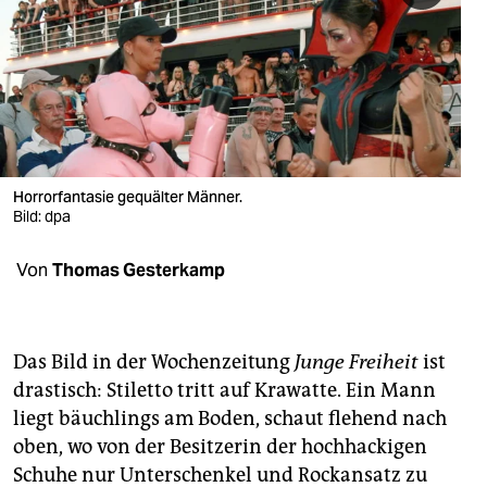
berlin
nord
wahrheit
verlag
verlag
Horrorfantasie gequälter Männer.
Bild: dpa
veranstaltungen
Von
Thomas Gesterkamp
shop
fragen & hilfe
unterstützen
Das Bild in der Wochenzeitung
Junge Freiheit
ist
drastisch: Stiletto tritt auf Krawatte. Ein Mann
abo
liegt bäuchlings am Boden, schaut flehend nach
oben, wo von der Besitzerin der hochhackigen
genossenschaft
Schuhe nur Unterschenkel und Rockansatz zu