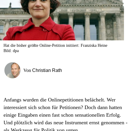
berlin
nord
wahrheit
verlag
Hat die bisher größte Online-Petition initiiert: Franziska Heine
Bild: dpa
verlag
veranstaltungen
Von
Christian Rath
shop
fragen & hilfe
unterstützen
Anfangs wurden die Onlinepetitionen belächelt. Wer
interessiert sich schon für Petitionen? Doch dann hatten
abo
einige Eingaben einen fast schon sensationellen Erfolg.
genossenschaft
Und plötzlich wird das neue Instrument ernst genommen -
als Werkzeug für Politik von unten.