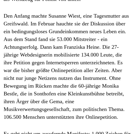
epaper login
Den Anfang machte Susanne Wiest, eine Tagesmutter aus
Greifswald. Im Februar hauchte sie der Diskussion über
ein bedingungsloses Grundeinkommen neues Leben ein.
Aus dem Stand fand sie 53.000 Mitstreiter - ein
Achtungserfolg. Dann kam Franziska Heine. Die 27-
jährige Webdesignerin mobilisierte 134.000 Leute, die
ihre Petition gegen Internetsperren unterzeichneten. Es
war die bisher größte Onlinepetition aller Zeiten. Aber
nicht nur junge Netizens nutzen das Instrument. Ohne
Bewegung im Rücken machte die 60-jährige Monika
Bestle, die in Sonthofen eine Kleinkunstbühne betreibt,
ihren Ärger über die Gema, eine
Musikverwertungsgesellschaft, zum politischen Thema.
106.500 Menschen unterstützten ihre Onlinepetition.
Es geht nicht um ausufernde Manifeste: 1.000 Zeichen für