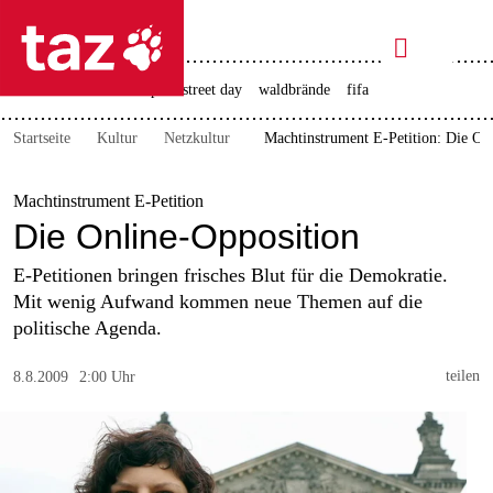

taz zahl ich
rente
ceuta
christopher street day
waldbrände
fifa

taz zahl ich
Startseite
Kultur
Netzkultur
Machtinstrument E-Petition: Die On
taz zahl ich
themen
Machtinstrument E-Petition
Die Online-Opposition
politik
E-Petitionen bringen frisches Blut für die Demokratie.
öko
Mit wenig Aufwand kommen neue Themen auf die
politische Agenda.
gesellschaft
teilen
8.8.2009
2:00 Uhr
kultur
sport