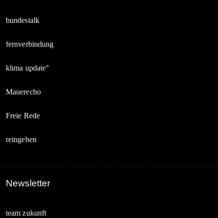
bundestalk
fernverbindung
klima update°
Mauerecho
Freie Rede
reingehen
Newsletter
team zukunft