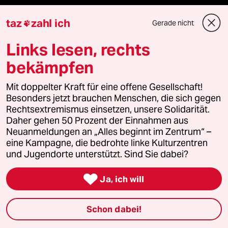
Berlin
taz
zahl ich
Gerade nicht

Nord
Links lesen, rechts
bekämpfen
Wahrheit
Mit doppelter Kraft für eine offene Gesellschaft!
Besonders jetzt brauchen Menschen, die sich gegen
Rechtsextremismus einsetzen, unsere Solidarität.
Themen
Daher gehen 50 Prozent der Einnahmen aus
Neuanmeldungen an „Alles beginnt im Zentrum“ –
eine Kampagne, die bedrohte linke Kulturzentren
Niedrigwasser
und Jugendorte unterstützt. Sind Sie dabei?
AfD

Ja, ich will
Bundeswehr
Schon dabei!
Ceuta