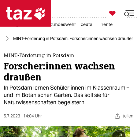

taz zahl ich
niedrigwasser
afd
bundeswehr
ceuta
rente

taz zahl ich
us
MINT-Förderung in Potsdam: For­sche­r:in­nen wachsen draußen
taz zahl ich
themen
MINT-Förderung in Potsdam
For­sche­r:in­nen wachsen
politik
draußen
öko
In Potsdam lernen Schü­le­r:in­nen im Klassenraum –
und im Botanischen Garten. Das soll sie für
gesellschaft
Naturwissenschaften begeistern.
kultur
5.7.2023
14:04 Uhr
teilen
sport