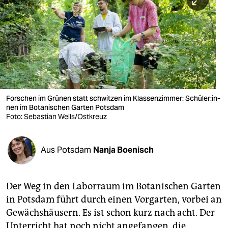
berlin
nord
wahrheit
verlag
verlag
Forschen im Grünen statt schwitzen im Klassenzimmer: Schü­le­r:in­
nen im Botanischen Garten Potsdam
veranstaltungen
Foto: Sebastian Wells/Ostkreuz
shop
fragen & hilfe
Aus Potsdam
Nanja Boenisch
unterstützen
Der Weg in den Laborraum im Botanischen Garten
abo
in Potsdam führt durch einen Vorgarten, vorbei an
genossenschaft
Gewächshäusern. Es ist schon kurz nach acht. Der
Unterricht hat noch nicht angefangen, die