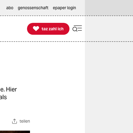
abo
genossenschaft
epaper login

taz zahl ich
taz zahl ich
e. Hier
als
teilen