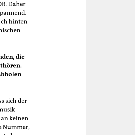
DR. Daher
 spannend.
ach hinten
onischen
nden, die
ithören.
 abholen
s sich der
musik
 an keinen
ile Nummer,