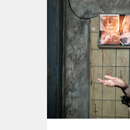
berlin
nord
wahrheit
verlag
verlag
veranstaltungen
shop
fragen & hilfe
unterstützen
abo
genossenschaft