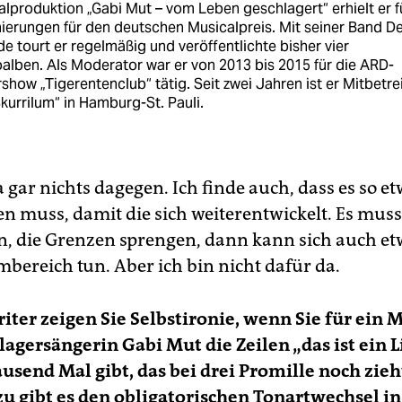
lproduktion „Gabi Mut – vom Leben geschlagert“ erhielt er f
ierungen für den deutschen Musicalpreis. Mit seiner Band D
e tourt er regelmäßig und veröffentlichte bisher vier
alben. Als Moderator war er von 2013 bis 2015 für die ARD-
show „Tigerentenclub“ tätig. Seit zwei Jahren ist er Mitbetre
kurrilum“ in Hamburg-St. Pauli.
 gar nichts dagegen. Ich finde auch, dass es so et
en muss, damit die sich weiterentwickelt. Es mu
n, die Grenzen sprengen, dann kann sich auch e
bereich tun. Aber ich bin nicht dafür da.
iter zeigen Sie Selbstironie, wenn Sie für ein M
lagersängerin Gabi Mut die Zeilen „das ist ein L
ausend Mal gibt, das bei drei Promille noch zieh
zu gibt es den obligatorischen Tonartwechsel i