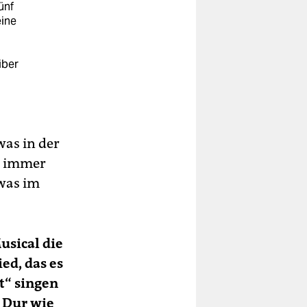
ünf
eine
iber
was in der
ss immer
twas im
usical die
ied, das es
t“ singen
n Dur wie