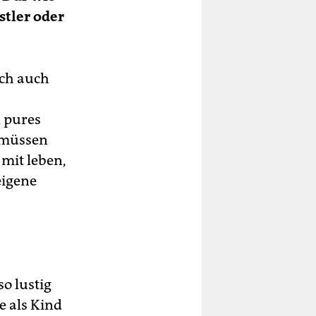
stler oder
ich auch
d pures
e müssen
 mit leben,
eigene
so lustig
e als Kind