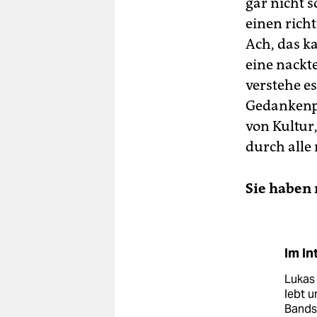
gar nicht s
einen rich
Ach, das k
eine nackt
verstehe es
Gedankenpro
von Kultur
durch alle
Sie haben 
Im I
Lukas 
lebt u
Bands 