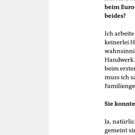
beim Euro-
beides?
Ich arbeit
keinerlei H
wahnsinnig
Handwerk. 
beim erste
muss ich sa
Familienge
Sie konnte
Ja, natürli
gemeint si