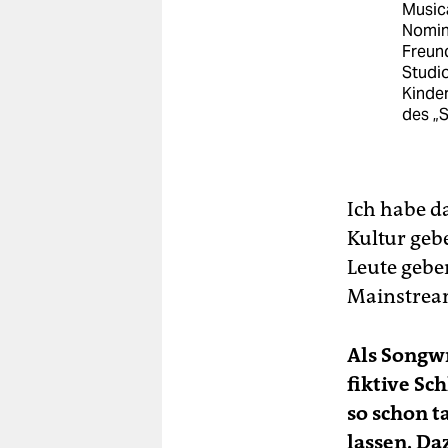
Musica
Nomin
Freund
Studio
Kinder
des „S
Ich habe da
Kultur geb
Leute gebe
Mainstream
Als Songwr
fiktive Sch
so schon t
lassen. Da