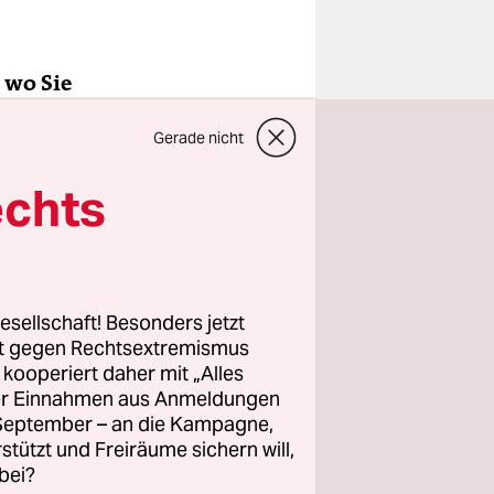
 wo Sie
 haben.
Gerade nicht
echts
 auf einer
, ohne
uss was in
gekommen.
esellschaft! Besonders jetzt
rt gegen Rechtsextremismus
z kooperiert daher mit „Alles
ller Einnahmen aus Anmeldungen
. September – an die Kampagne,
rstützt und Freiräume sichern will,
bei?