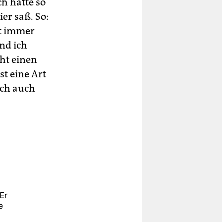
ch hatte so
er saß. So:
ht immer
nd ich
cht einen
st eine Art
ich auch
Er
e