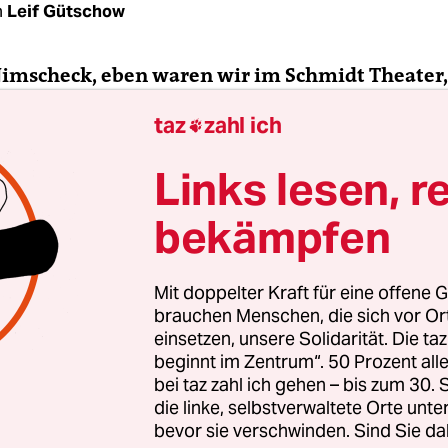
n
Leif Gütschow
Nimscheck, eben waren wir im Schmidt Theater,
re als Assistent der Geschäftsleitung gearbeitet
taz
zahl ich

e dort selbst schon auf der Bühne?
Links lesen, r
scheck:
Nein, ich stand noch nie als Schauspieler
bekämpfen
ne. Ich bin ja aus Berlin nach Hamburg gezogen
issen, was ich machen will. Ich wusste nur, es m
 sein. Mit 21 bin ich dann zum Schmidt Theater 
Mit doppelter Kraft für eine offene G
rn kann ich nicht, ist auch gar nicht mein Ding.
brauchen Menschen, die sich vor O
einsetzen, unsere Solidarität. Die ta
beginnt im Zentrum“. 50 Prozent a
bei taz zahl ich gehen – bis zum 30
die linke, selbstverwaltete Orte unte
bevor sie verschwinden. Sind Sie da