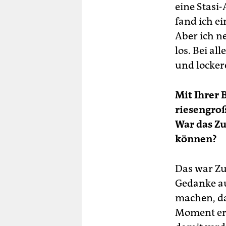
eine Stasi
fand ich e
Aber ich n
los. Bei al
und locker
Mit Ihrer 
riesengroß
War das Zu
können?
Das war Zuf
Gedanke a
machen, da
Moment eri