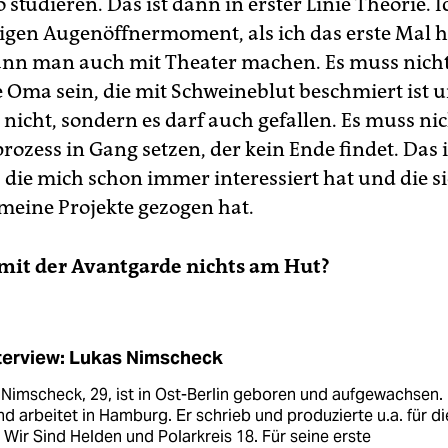
o studieren. Das ist dann in erster Linie Theorie. I
tigen Augenöffnermoment, als ich das erste Mal hi
ann man auch mit Theater machen. Es muss nic
e Oma sein, die mit Schweineblut beschmiert ist u
 nicht, sondern es darf auch gefallen. Es muss ni
zess in Gang setzen, der kein Ende findet. Das i
, die mich schon immer interessiert hat und die s
 meine Projekte gezogen hat.
mit der Avantgarde nichts am Hut?
nterview: Lukas Nimscheck
Nimscheck, 29, ist in Ost-Berlin geboren und aufgewachsen. 
nd arbeitet in Hamburg. Er schrieb und produzierte u.a. für di
Wir Sind Helden und Polarkreis 18. Für seine erste