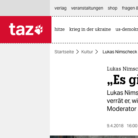
hautnavigation anspringen
hauptinhalt anspringen
footer anspringen
verlag
veranstaltungen
shop
fragen &
hitze
krieg in der ukraine
us-demokr

taz zahl ich
taz zahl ich
Startseite
Kultur
Lukas Nimscheck ü
themen
politik
Lukas Nimsc
„Es g
öko
Lukas Nims
gesellschaft
verrät er, 
Moderator 
kultur
sport
9.4.2018
16:00