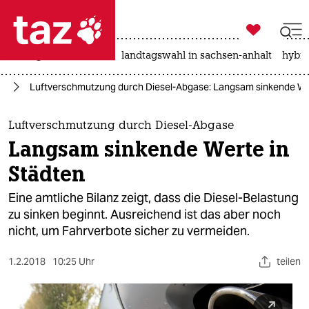

taz zahl ich
niedrigwasser
rente
landtagswahl in sachsen-anhalt
hybri

taz zahl ich
hr
Luftverschmutzung durch Diesel-Abgase: Langsam sinkende Wer
taz zahl ich
themen
Luftverschmutzung durch Diesel-Abgase
Langsam sinkende Werte in
politik
Städten
öko
Eine amtliche Bilanz zeigt, dass die Diesel-Belastung
zu sinken beginnt. Ausreichend ist das aber noch
gesellschaft
nicht, um Fahrverbote sicher zu vermeiden.
kultur
1.2.2018
10:25 Uhr
teilen
sport