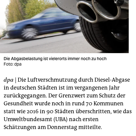
berlin
nord
wahrheit
verlag
verlag
Die Abgasbelastung ist vielerorts immer noch zu hoch
Foto: dpa
veranstaltungen
shop
dpa
| Die Luftverschmutzung durch Diesel-Abgase
in deutschen Städten ist im vergangenen Jahr
fragen & hilfe
zurückgegangen. Der Grenzwert zum Schutz der
unterstützen
Gesundheit wurde noch in rund 70 Kommunen
statt wie 2016 in 90 Städten überschritten, wie das
abo
Umweltbundesamt (UBA) nach ersten
genossenschaft
Schätzungen am Donnerstag mitteilte.