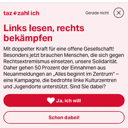
taz
zahl ich
Gerade nicht

1
Krise der Demokratie
AfD-Wählen als Triebabfuhr
Links lesen, rechts
bekämpfen
2
Streit um Rente mit 63
Mit doppelter Kraft für eine offene Gesellschaft!
Passgenauer Populismus
Besonders jetzt brauchen Menschen, die sich gegen
Rechtsextremismus einsetzen, unsere Solidarität.
Daher gehen 50 Prozent der Einnahmen aus
Neuanmeldungen an „Alles beginnt im Zentrum“ –
3
Drohnenvorfall am Leipziger Flughafen
eine Kampagne, die bedrohte linke Kulturzentren
Das Zeitalter der elektronischen
und Jugendorte unterstützt. Sind Sie dabei?
Kriegsführung

Ja, ich will
4
Die Wahrheit
Schon dabei!
56 Millionen Deutsche sind betroffen