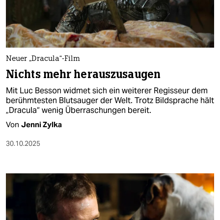
berlin
nord
wahrheit
Neuer „Dracula“-Film
verlag
Nichts mehr herauszusaugen
verlag
Mit Luc Besson widmet sich ein weiterer Regisseur dem
berühmtesten Blutsauger der Welt. Trotz Bildsprache hält
veranstaltungen
„Dracula“ wenig Überraschungen bereit.
shop
Von
Jenni Zylka
fragen & hilfe
30.10.2025
unterstützen
abo
genossenschaft