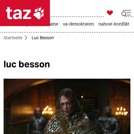

taz zahl ich
hitze
krieg in der ukraine
us-demokraten
nahost-konflikt

taz zahl ich
Startseite
Luc Besson
taz zahl ich
themen
luc besson
politik
öko
gesellschaft
kultur
sport