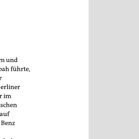
am und
oah führte,
r
erliner
r im
ischen
rauf
o Benz