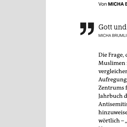
berlin
Von
MICHA 
nord
wahrheit
Gott und

MICHA BRUMLI
verlag
verlag
Die Frage,
veranstaltungen
Muslimen m
vergleiche
shop
Aufregung.
fragen & hilfe
Zentrums f
unterstützen
Jahrbuch d
Antisemiti
abo
hinzuweise
genossenschaft
wörtlich –