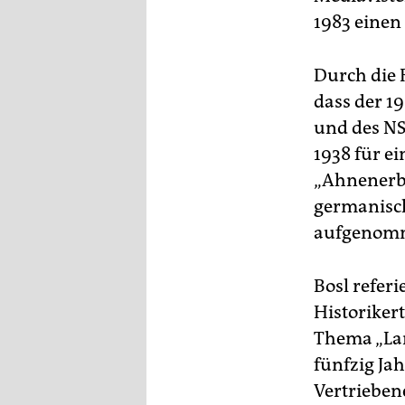
1983 einen
Durch die 
dass der 1
und des NS
1938 für ei
„Ahnenerb
germanisch
aufgenom
Bosl referi
Historiker
Thema „Lan
fünfzig Ja
Vertrieben