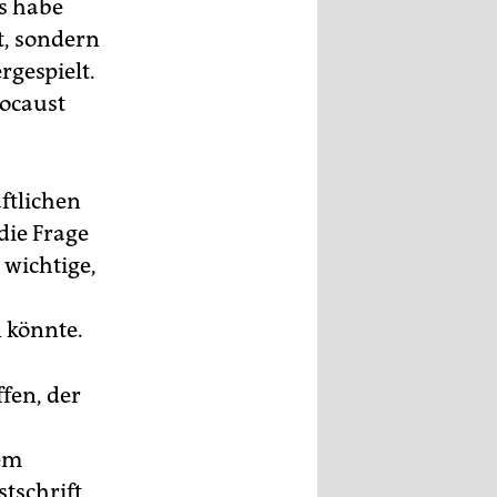
s habe
t, sondern
rgespielt.
locaust
ftlichen
die Frage
 wichtige,
 könnte.
fen, der
em
tschrift