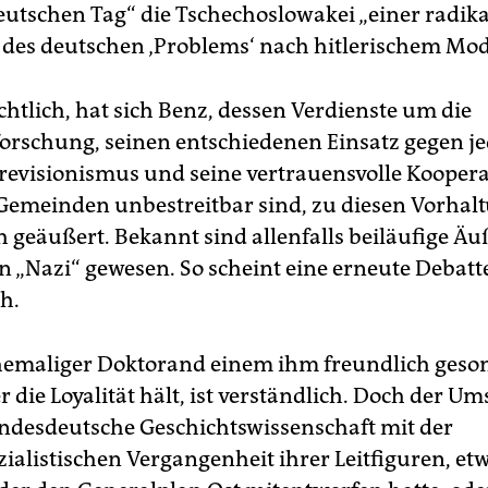
utschen Tag“ die Tschechoslowakei „einer radik
des deutschen ‚Problems‘ nach hitlerischem Mode
chtlich, hat sich Benz, dessen Verdienste um die
orschung, seinen entschiedenen Einsatz gegen j
revisionismus und seine vertrauensvolle Koopera
Gemeinden unbestreitbar sind, zu diesen Vorhal
h geäußert. Bekannt sind allenfalls beiläufige Ä
in „Nazi“ gewesen. So scheint eine erneute Debatt
h.
hemaliger Doktorand einem ihm freundlich ges
 die Loyalität hält, ist verständlich. Doch der Um
undesdeutsche Geschichtswissenschaft mit der
zialistischen Vergangenheit ihrer Leitfiguren, e