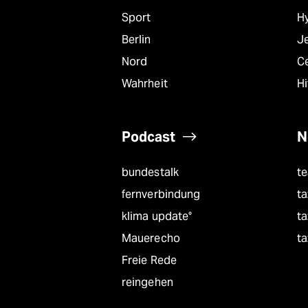
Sport
Hy
Berlin
J
Nord
C
Wahrheit
Hi
Podcast
N
bundestalk
t
fernverbindung
ta
klima update°
ta
Mauerecho
ta
Freie Rede
reingehen