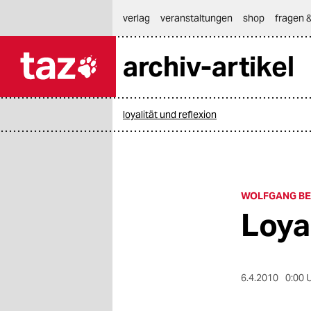
hautnavigation anspringen
hauptinhalt anspringen
footer anspringen
verlag
veranstaltungen
shop
fragen &
archiv-artikel

taz zahl ich
taz zahl ich
loyalität und reflexion
themen
politik
öko
WOLFGANG BEN
Loya
gesellschaft
kultur
6.4.2010
0:00 
sport