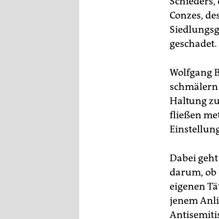
Schieders,
Conzes, des
Siedlungsg
geschadet.
Wolfgang B
schmälern k
Haltung zu
fließen me
Einstellu
Dabei geht
darum, ob 
eigenen Tä
jenem Anli
Antisemitis