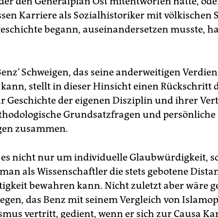
 der den Generalplan Ost mitentworfen hatte, od
sen Karriere als Sozialhistoriker mit völkischen 
eschichte begann, auseinandersetzen musste, hat
enz’ Schweigen, das seine anderweitigen Verdien
ann, stellt in dieser Hinsicht einen Rückschritt d
r Geschichte der eigenen Disziplin und ihrer Vert
thodologische Grundsatzfragen und persönliche
ngen zusammen.
 es nicht nur um individuelle Glaubwürdigkeit, 
man als Wissenschaftler die stets gebotene Dista
tigkeit bewahren kann. Nicht zuletzt aber wäre g
egen, das Benz mit seinem Vergleich von Islamo
mus vertritt, gedient, wenn er sich zur Causa Kar