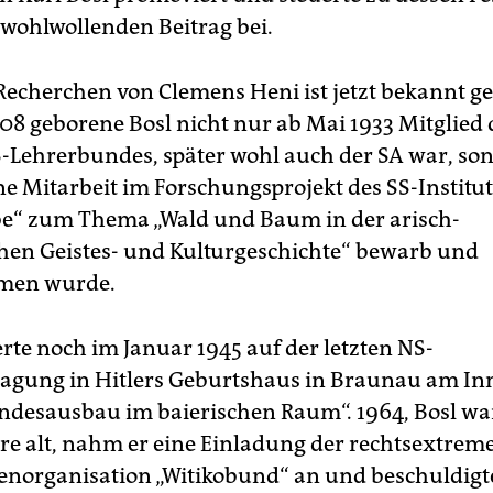
 wohlwollenden Beitrag bei.
Recherchen von Clemens Heni ist jetzt bekannt g
908 geborene Bosl nicht nur ab Mai 1933 Mitglie
-Lehrerbundes, später wohl auch der SA war, son
ne Mitarbeit im Forschungsprojekt des SS-Institut
e“ zum Thema „Wald und Baum in der arisch-
en Geistes- und Kulturgeschichte“ bewarb und
men wurde.
erte noch im Januar 1945 auf der letzten NS-
tagung in Hitlers Geburtshaus in Braunau am I
desausbau im baierischen Raum“. 1964, Bosl war
hre alt, nahm er eine Einladung der rechtsextrem
enorganisation „Witikobund“ an und beschuldigt