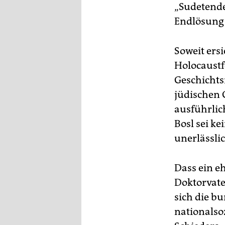
„Sudetende
Endlösung 
Soweit ersi
Holocaustf
Geschichts
jüdischen 
ausführlic
Bosl sei ke
unerlässlic
Dass ein e
Doktorvater
sich die b
nationalso