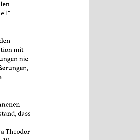
alen
ll“.
eden
tion mit
tungen nie
ußerungen,
e
onnenen
stand, dass
twa Theodor