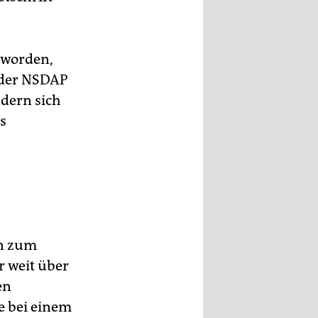
eworden,
d der NSDAP
dern sich
s
nn zum
 weit über
en
e bei einem