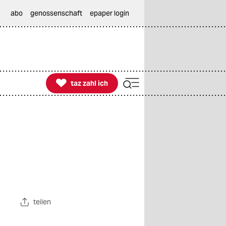
abo
genossenschaft
epaper login

taz zahl ich
taz zahl ich
teilen