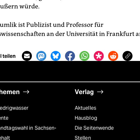
äußern würde.
umlik ist Publizist und Professor für
wissenschaften an der Universität in Frankfurt
 teilen
hemen
Verlag
iedrigwasser
Aktuelles
ente
Hausblog
andtagswahl in Sachsen-
Die Seitenwende
nhalt
Stellen