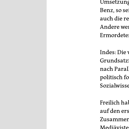
epaper login
Umsetzung 
Benz, so s
auch die r
Andere wer
Ermordete
Indes: Die
Grundsatzfr
nach Paral
politisch 
Sozialwiss
Freilich h
auf den er
Zusammenh
Mediäviste