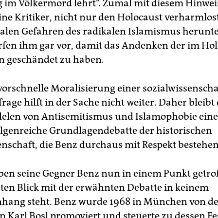
im Völkermord lehrt“. Zumal mit diesem Hinwei
eine Kritiker, nicht nur den Holocaust verharmlos
ealen Gefahren des radikalen Islamismus herunte
fen ihm gar vor, damit das Andenken der im Ho
n geschändet zu haben.
 vorschnelle Moralisierung einer sozialwissenscha
age hilft in der Sache nicht weiter. Daher bleibt 
lelen von Antisemitismus und Islamophobie eine
folgenreiche Grundlagendebatte der historischen
enschaft, die Benz durchaus mit Respekt bestehen
aben seine Gegner Benz nun in einem Punkt getrof
sten Blick mit der erwähnten Debatte in keinem
ang steht. Benz wurde 1968 in München von d
n Karl Bosl promoviert und steuerte zu dessen Fes