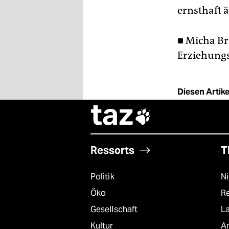
ernsthaft 
■ Micha Br
Erziehungs
Diesen Artikel
taz

Ressorts
T
Politik
N
Öko
R
Gesellschaft
L
Kultur
A