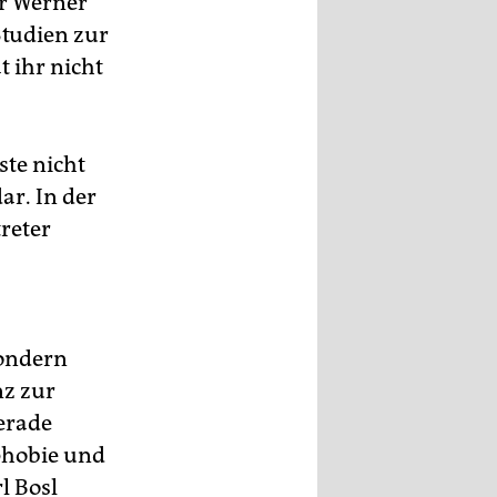
er Werner
Studien zur
 ihr nicht
ste nicht
ar. In der
reter
sondern
nz zur
erade
phobie und
l Bosl