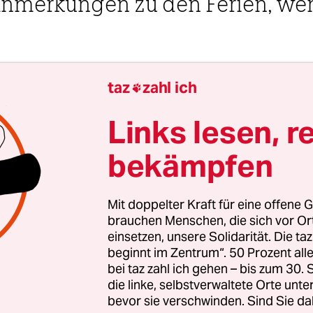
nmerkungen zu den Ferien, we
.
7 Uhr
taz
zahl ich

 Steinkopf
Links lesen, r
bekämpfen
 frustrierende Schullektüre: „‚Emilia Galotti‘ war
olute Low. Das ist nicht lustig, es ist nicht klug, es
rachlich spannend. Es ist, was man seinen Schül
Mit doppelter Kraft für eine offene G
brauchen Menschen, die sich vor O
hülern gerade mal so zutraut.“ Das sagt
Dana Vow
einsetzen, unsere Solidarität. Die ta
tjährigen Bachmannwettbewerb den Deutschland
beginnt im Zentrum“. 50 Prozent a
bei taz zahl ich gehen – bis zum 30
die linke, selbstverwaltete Orte unte
bevor sie verschwinden. Sind Sie da
riftstellerin
Shida Bazyar
(„Nachts ist es leise in 