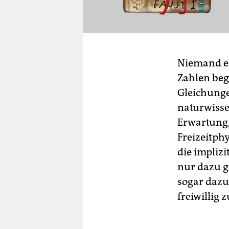
Niemand er
Zahlen bege
Gleichung
naturwisse
Erwartung
Freizeitph
die impliz
nur dazu g
sogar dazu
freiwillig z