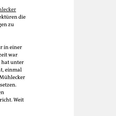
hlecker
ektüren die
gen zu
r in einer
zeit war
 hat unter
ht, einmal
r-Mühlecker
setzen.
en
icht. Weit