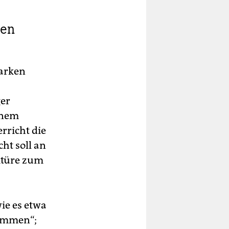
ten
tarken
ger
inem
rricht die
ht soll an
ktüre zum
ie es etwa
sammen“;