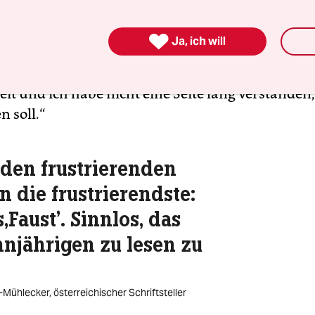
radinnen“) war es „Homo faber“ von Max Frisch: 
 ich habe ihn auch zur Schulzeit geliebt, aber m

Ja, ich will
e ich trotzdem so rein gar nichts anfangen. Es w
res als eine einzige uninteressante, verstaubte
it und ich habe nicht eine Seite lang verstande
n soll.“
 den frustrierenden
n die frustrierendste:
,Faust'. Sinnlos, das
njährigen zu lesen zu
Mühlecker, österreichischer Schriftsteller