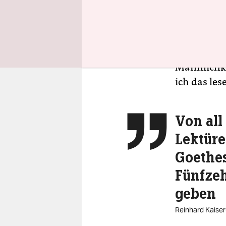
„Drei Kame
Max Frisch,
Buch konnt
nichts ande
Männlichke
ich das lese
Von all

Lektüre
Goethes
Fünfzeh
geben
Reinhard Kaiser-