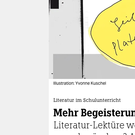
berlin
nord
wahrheit
verlag
verlag
veranstaltungen
shop
Illustration: Yvonne Kuschel
fragen & hilfe
unterstützen
Literatur im Schulunterricht
Mehr Begeisterung
abo
Literatur-Lektüre 
genossenschaft