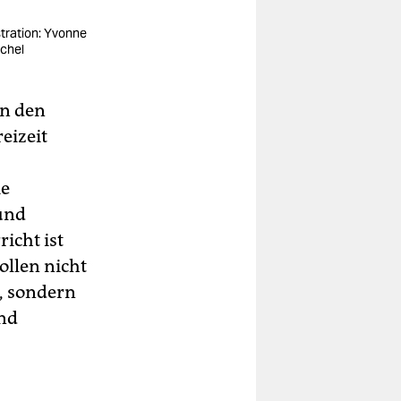
ustration: Yvonne
chel
on den
eizeit
ie
und
icht ist
ollen nicht
, sondern
und