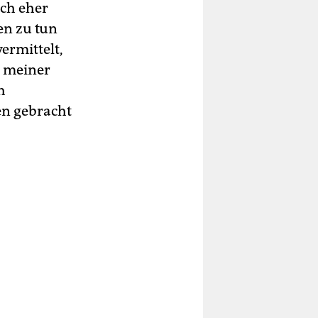
ich eher
en zu tun
vermittelt,
, meiner
h
en gebracht