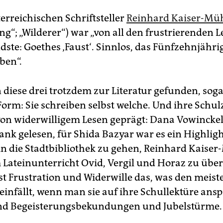
erreichischen Schriftsteller
Reinhard Kaiser-Mü
g“; „Wilderer“) war „von all den frustrierenden L
dste: Goethes ‚Faust‘. Sinnlos, das Fünfzehnjähri
ben“.
diese drei trotzdem zur Literatur gefunden, soga
orm: Sie ­schreiben selbst welche. Und ihre Schul
von widerwilligem Lesen geprägt: Dana Vowinckel
ank gelesen, für Shida Bazyar war es ein Highlig
in die Stadtbibliothek zu gehen, Reinhard Kaise
m Lateinunterricht Ovid, Vergil und Horaz zu über
st Frustration und Widerwille das, was den meist
infällt, wenn man sie auf ihre Schullektüre anspr
ind Begeisterungsbekundungen und Jubelstürme.