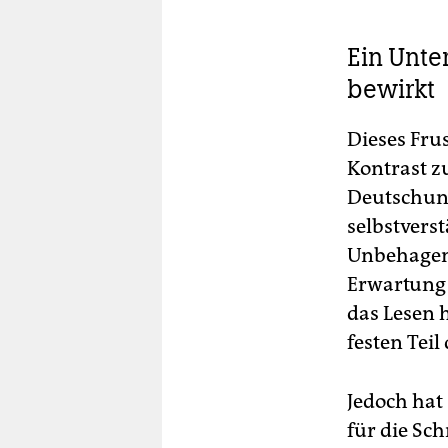
Ein Unte
bewirkt
Dieses Fru
Kontrast z
Deutschunte
selbstvers
Unbehagen 
Erwartung 
das Lesen 
festen Tei
Jedoch hat 
für die Sch