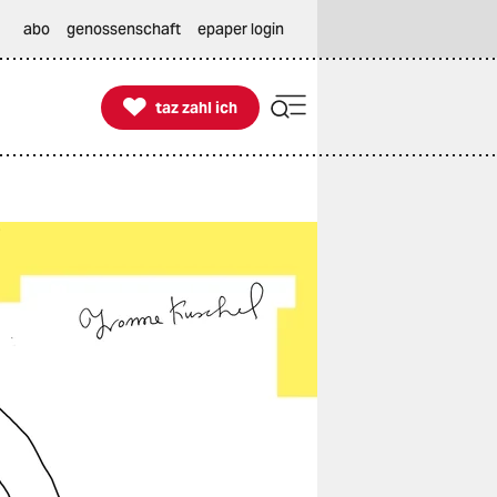
abo
genossenschaft
epaper login

taz zahl ich
taz zahl ich