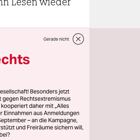
nn Lesen wieder
teilen
Gerade nicht
echts
 das
 ist nicht
erinnen und
esellschaft! Besonders jetzt
rt gegen Rechtsextremismus
inckel
, die
z kooperiert daher mit „Alles
funkpreis
ller Einnahmen aus Anmeldungen
. September – an die Kampagne,
rstützt und Freiräume sichern will,
bei?
Teheran“;