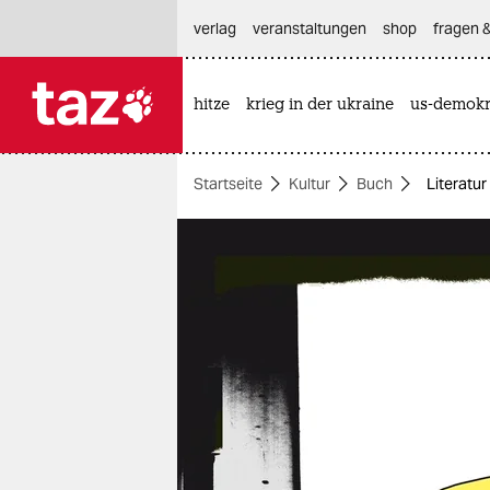
hautnavigation anspringen
hauptinhalt anspringen
footer anspringen
verlag
veranstaltungen
shop
fragen &
hitze
krieg in der ukraine
us-demokr

taz zahl ich
taz zahl ich
Startseite
Kultur
Buch
Literatur
themen
politik
öko
gesellschaft
kultur
sport