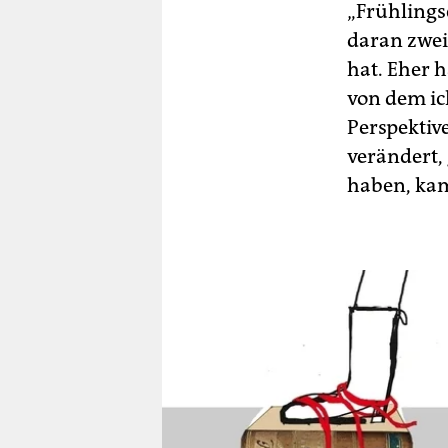
„Frühlings
daran zwei
hat. Eher h
von dem ic
Perspektiv
verändert,
haben, kam