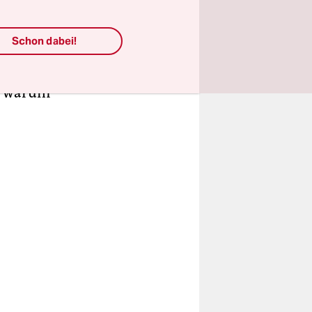
„Ich liebe
it diesem
Schon dabei!
ar für mich
n, warum