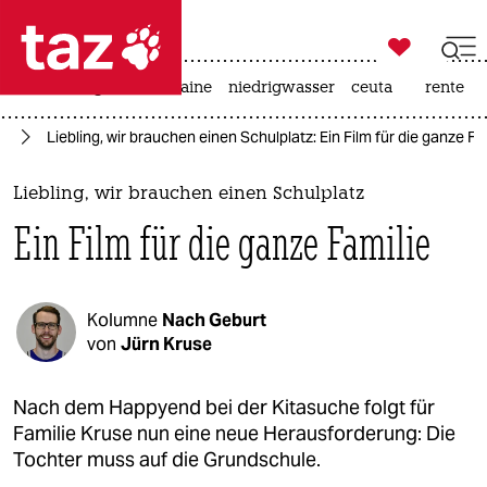

taz zahl ich
hitze
krieg in der ukraine
niedrigwasser
ceuta
rente

taz zahl ich
en
Liebling, wir brauchen einen Schulplatz: Ein Film für die ganze Fa
taz zahl ich
themen
Liebling, wir brauchen einen Schulplatz
Ein Film für die ganze Familie
politik
öko
Kolumne
Nach Geburt
gesellschaft
von
Jürn Kruse
kultur
Nach dem Happyend bei der Kitasuche folgt für
Familie Kruse nun eine neue Herausforderung: Die
sport
Tochter muss auf die Grundschule.