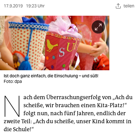
berlin
17.9.2019
19:23 Uhr
teilen
nord
wahrheit
verlag
verlag
veranstaltungen
Ist doch ganz einfach, die Einschulung – und süß!
shop
Foto: dpa
fragen & hilfe
N
ach dem Überraschungserfolg von „Ach du
unterstützen
scheiße, wir brauchen einen Kita-Platz!“
folgt nun, nach fünf Jahren, endlich der
abo
zweite Teil: „Ach du scheiße, unser Kind kommt in
genossenschaft
die Schule!“