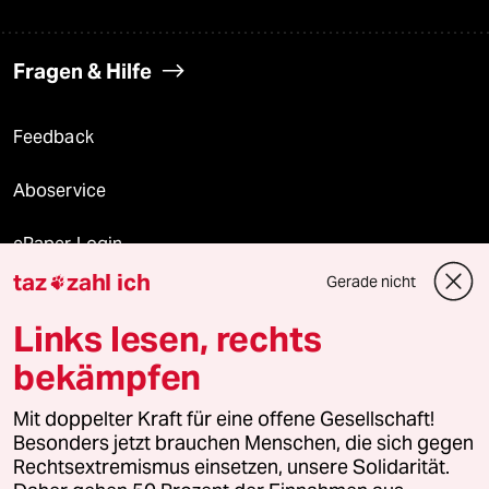
Fragen & Hilfe
Feedback
Aboservice
ePaper Login
taz
zahl ich
Gerade nicht

Downloads für Abonnierende
Links lesen, rechts
bekämpfen
© 2026 taz Verlags und Vertriebs GmbH
Mit doppelter Kraft für eine offene Gesellschaft!
Alle Rechte vorbehalten. Bei rechtlichen Fragen oder für Genehmigungen
wenden Sie sich bitte an
lizenzen@taz.de
Besonders jetzt brauchen Menschen, die sich gegen
Rechtsextremismus einsetzen, unsere Solidarität.