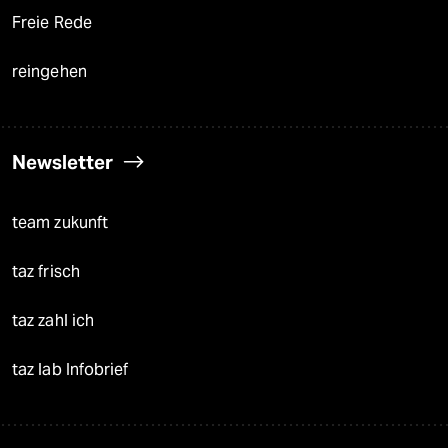
Freie Rede
reingehen
Newsletter
team zukunft
taz frisch
taz zahl ich
taz lab Infobrief