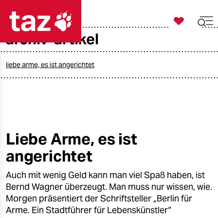

taz zahl ich
archiv-artikel

taz zahl ich
taz zahl ich
liebe arme, es ist angerichtet
themen
politik
öko
Liebe Arme, es ist
angerichtet
gesellschaft
Auch mit wenig Geld kann man viel Spaß haben, ist
kultur
Bernd Wagner überzeugt. Man muss nur wissen, wie.
sport
Morgen präsentiert der Schriftsteller „Berlin für
Arme. Ein Stadtführer für Lebenskünstler“