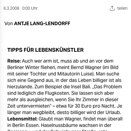
berlin
6.3.2008
0:00 Uhr
teilen
nord
Von
ANTJE LANG-LENDORFF
wahrheit
verlag
TIPPS FÜR LEBENSKÜNSTLER
verlag
Reise:
Auch wer arm ist, muss ab und an vor dem
veranstaltungen
Berliner Winter fliehen, meint Bernd Wagner (im Bild
mit seiner Tochter und Mitautorin Luise). Man suche
shop
sich eine Gegend aus, in der das Leben billiger ist als
fragen & hilfe
hierzulande. Zum Beispiel die Insel Bali. „Das Problem
sind lediglich die Flugkosten. Sie lassen sich aber
unterstützen
mehr als ausgleichen, wenn Sie Ihr Zimmer in dieser
Zeit untervermieten“ – etwa für 30 Euro pro Nacht. Je
abo
länger man wegbleibt, desto billiger wird der Urlaub.
Lebensmittel:
Glaubt man Wagner, findet man überall
genossenschaft
in Berlin Essen. Haselnussbäume wachsen in der