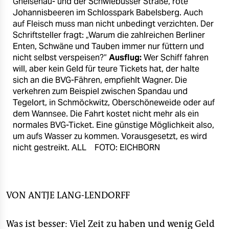
Gneisenau- und der Schwiebusser Straße, rote
epaper login
Johannisbeeren im Schlosspark Babelsberg. Auch
auf Fleisch muss man nicht unbedingt verzichten. Der
Schriftsteller fragt: „Warum die zahlreichen Berliner
Enten, Schwäne und Tauben immer nur füttern und
nicht selbst verspeisen?“
Ausflug:
Wer Schiff fahren
will, aber kein Geld für teure Tickets hat, der halte
sich an die BVG-Fähren, empfiehlt Wagner. Die
verkehren zum Beispiel zwischen Spandau und
Tegelort, in Schmöckwitz, Oberschöneweide oder auf
dem Wannsee. Die Fahrt kostet nicht mehr als ein
normales BVG-Ticket. Eine günstige Möglichkeit also,
um aufs Wasser zu kommen. Vorausgesetzt, es wird
nicht gestreikt.
ALL FOTO: EICHBORN
VON
ANTJE LANG-LENDORFF
Was ist besser: Viel Zeit zu haben und wenig Geld