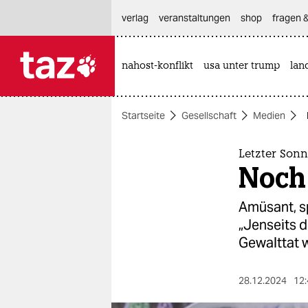
hautnavigation anspringen
hauptinhalt anspringen
footer anspringen
verlag
veranstaltungen
shop
fragen &
nahost-konflikt
usa unter trump
lan

taz zahl ich
taz zahl ich
Startseite
Gesellschaft
Medien
themen
politik
Letzter Sonn
Noch
öko
Amüsant, sp
gesellschaft
„Jenseits d
Gewalttat w
kultur
sport
28.12.2024
12: