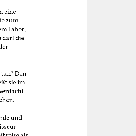
n eine
die zum
em Labor,
 darf die
der
e tun? Den
ßt sie im
tverdacht
gehen.
ende und
isseur
ilweise als