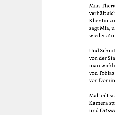
Mias Thera
verhält sic
Klientin zu
sagt Mia, 
wieder atm
Und Schnitt
von der St
man wirkl
von Tobias
von Domini
Mal teilt s
Kamera spr
und Ortswe