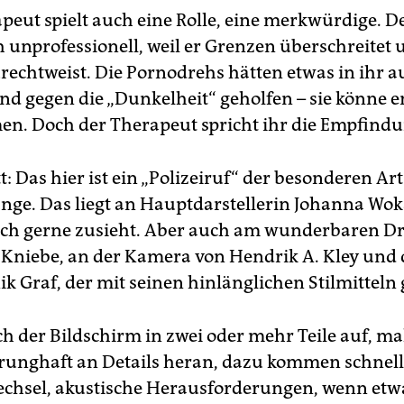
peut spielt auch eine Rolle, eine merkwürdige. 
h unprofessionell, weil er Grenzen überschreitet 
rechtweist. Die Pornodrehs hätten etwas in ihr a
und gegen die „Dunkelheit“ geholfen – sie könne e
en. Doch der Therapeut spricht ihr die Empfind
: Das hier ist ein „Polizeiruf“ der besonderen Art
ange. Das liegt an Hauptdarstellerin Johanna Wok
ich gerne zusieht. Aber auch am wunderbaren D
 Kniebe, an der Kamera von Hendrik A. Kley und 
k Graf, der mit seinen hinlänglichen Stilmitteln 
ich der Bildschirm in zwei oder mehr Teile auf, ma
unghaft an Details heran, dazu kommen schnell
chsel, akustische Herausforderungen, wenn etwa