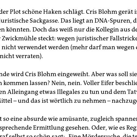
der Plot schöne Haken schlägt. Cris Blohm gerät i
 juristische Sackgasse. Das liegt an DNA-Spuren, 
en könnten. Doch das weiß nur die Kollegin aus d
r Zwickmühle steckt: wegen juristischer Fallstricke
 nicht verwendet werden (mehr darf man wegen 
icht verraten).
de wird Cris Blohm eingeweiht. Aber was soll si
 kommen lassen? Nein, nein. Voller Eifer beschlie
hen Alleingang etwas Illegales zu tun und dem Ta
Mittel – und das ist wörtlich zu nehmen – nachzu
t so eine absurde wie amüsante, zugleich spann
nsprechende Ermittlung gesehen. Oder, wie es Reg
f selbst so schön sagt: „Eine Mördersuche, die te