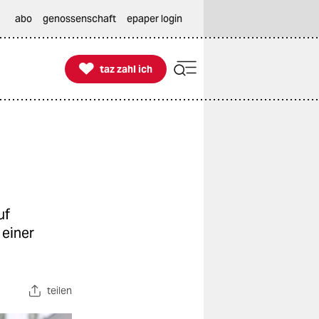
abo
genossenschaft
epaper login

taz zahl ich
taz zahl ich
uf
 einer
teilen