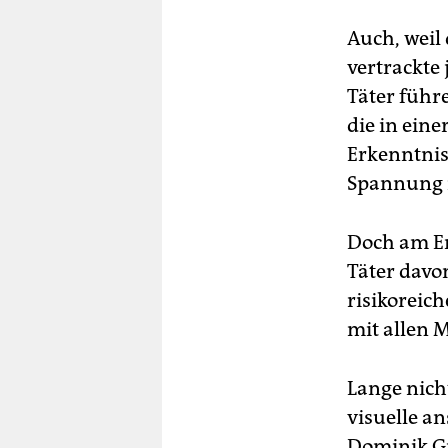
Auch, weil 
vertrackte
Täter führ
die in eine
Erkenntnis
Spannung n
Doch am En
Täter davon
risikoreic
mit allen 
Lange nich
visuelle a
Dominik Gra