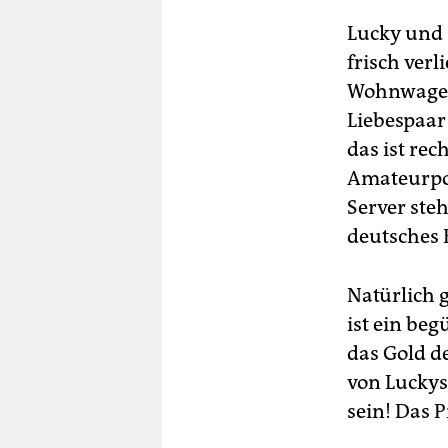
Lucky und 
frisch verl
Wohnwagen,
Liebespaar
das ist rec
Amateurpor
Server ste
deutsches 
Natürlich 
ist ein be
das Gold de
von Luckys
sein! Das P