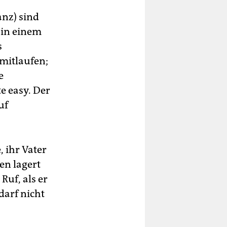
nz) sind
h in einem
s
mitlaufen;
e
e easy. Der
uf
 ihr Vater
en lagert
Ruf, als er
darf nicht