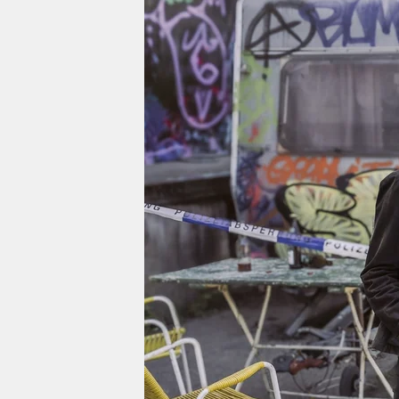
berlin
nord
wahrheit
verlag
verlag
veranstaltungen
shop
fragen & hilfe
unterstützen
abo
genossenschaft