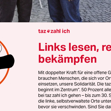
taz
zahl ich

Andreas Hergeth
Links lesen, r
bekämpfen
achricht vorneweg: Das ist mal ein Krimi, in dem 
iner Gewalttat wird. Im „Polizeiruf 110: Jenseits 
Mit doppelter Kraft für eine offene G
 junger Mann ums Leben. Und es ist jammersch
brauchen Menschen, die sich vor O
ein (Florian Geißelmann), von allen nur Lucky g
einsetzen, unsere Solidarität. Die ta
beginnt im Zentrum“. 50 Prozent a
und das muss hier explizit erwähnt werden.
bei taz zahl ich gehen – bis zum 30
die linke, selbstverwaltete Orte unte
 dem Fall aus München doch vor allem um Sex und
bevor sie verschwinden. Sind Sie da