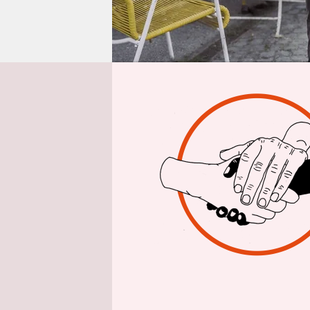
epaper login
Von
Die gute N
zum Opfer e
kommt ein
Lukas Bärw
sexy Typ, 
Geht es in