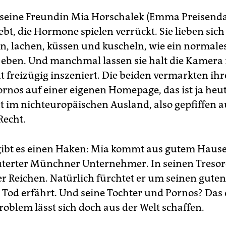
seine Freundin Mia Horschalek (Emma Preisenda
iebt, die Hormone spielen verrückt. Sie lieben sic
 lachen, küssen und kuscheln, wie ein normale
 eben. Und manchmal lassen sie halt die Kamera 
ht freizügig inszeniert. Die beiden vermarkten ihr
nos auf einer eigenen Homepage, das ist ja heut
ht im nichteuropäischen Ausland, also gepfiffen a
Recht.
gibt es einen Haken: Mia kommt aus gutem Hause,
güterter Münchner Unternehmer. In seinen Tresor
r Reichen. Natürlich fürchtet er um seinen guten 
 Tod erfährt. Und seine Tochter und Pornos? Das 
roblem lässt sich doch aus der Welt schaffen.