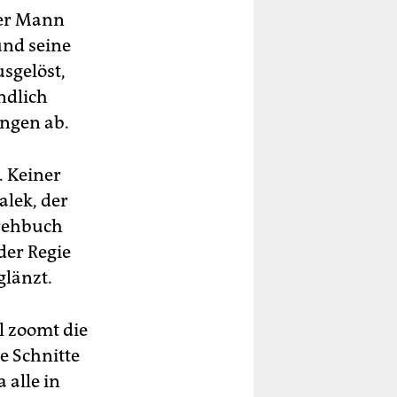
Der Mann
und seine
usgelöst,
ndlich
ungen ab.
. Keiner
alek, der
rehbuch
der Regie
glänzt.
l zoomt die
e Schnitte
 alle in