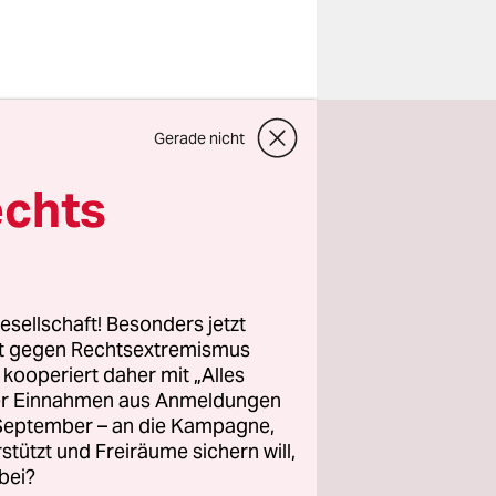
Gerade nicht
 Lafrenz
doch nur
echts
lt sie noch
v an der
gen den
esellschaft! Besonders jetzt
rt gegen Rechtsextremismus
der
z kooperiert daher mit „Alles
ller Einnahmen aus Anmeldungen
 getrennt
. September – an die Kampagne,
en,
rstützt und Freiräume sichern will,
de Hans und
bei?