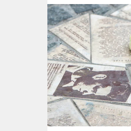
berlin
nord
wahrheit
verlag
verlag
veranstaltungen
shop
fragen & hilfe
unterstützen
abo
genossenschaft