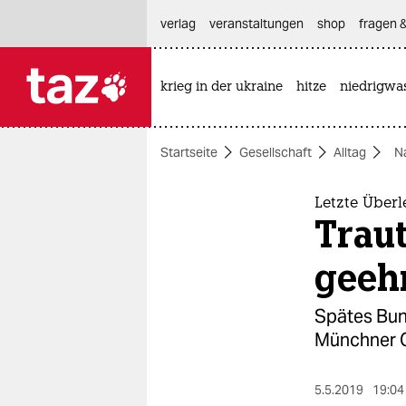
hautnavigation anspringen
hauptinhalt anspringen
footer anspringen
verlag
veranstaltungen
shop
fragen &
krieg in der ukraine
hitze
niedrigwa

taz zahl ich
taz zahl ich
Startseite
Gesellschaft
Alltag
N
themen
politik
Letzte Über
Traut
öko
geeh
gesellschaft
Spätes Bun
kultur
Münchner G
sport
5.5.2019
19:04