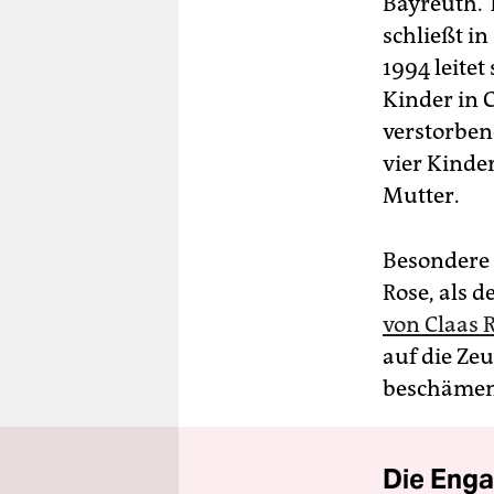
Bayreuth. 
schließt i
1994 leitet
Kinder in C
verstorben
vier Kinde
Mutter.
Besondere 
Rose, als d
von Claas R
auf die Ze
beschämen
Die Enga