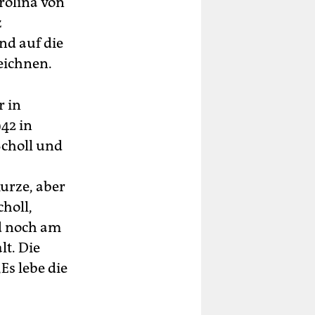
rolina von
z
nd auf die
eichnen.
r in
42 in
Scholl und
urze, aber
holl,
nd noch am
lt. Die
Es lebe die