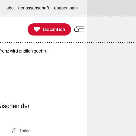
abo
genossenschaft
epaper login

taz zahl ich
taz zahl ich
renz wird endlich geehrt
wischen der
teilen