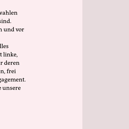
wahlen
sind.
h und vor
lles
 linke,
ür deren
n, frei
ngagement.
e unsere