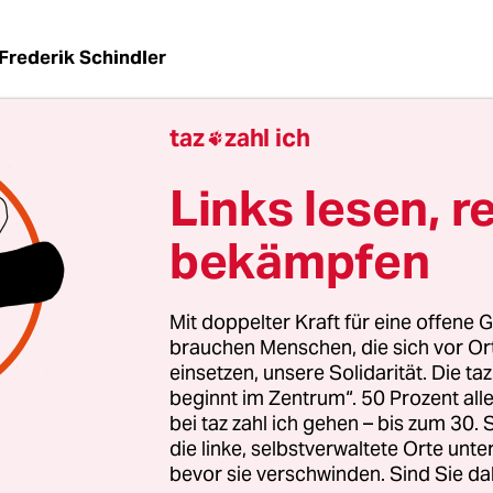
Frederik Schindler
taz
zahl ich

h nicht so einen Rummel um mich“, sagte Traute
ch eines
Bild
-Reporters im letzten Jahr. „Ich bin 
Links lesen, r
ugin.“ Ihre Rolle als Mitglied der Weißen Rose spie
 herunter. Doch Lafrenz beteiligte sich 1942 akti
bekämpfen
 von Flugblättern, auf denen zum Widerstand ge
zialismus aufgerufen wurde.
Mit doppelter Kraft für eine offene G
brauchen Menschen, die sich vor O
s Verbindungsglied zwischen der Münchner und 
einsetzen, unsere Solidarität. Die ta
beginnt im Zentrum“. 50 Prozent a
Weißen Rose aktiv, baute Kontakt zwischen den
bei taz zahl ich gehen – bis zum 30
 Gruppen auf. „Wir haben dieselben Sachen geles
die linke, selbstverwaltete Orte unte
Sachen gedacht“, sagt sie über ihre engen Freun
bevor sie verschwinden. Sind Sie da