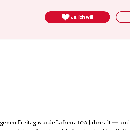
ll.

Ja, ich will
enen Freitag wurde Lafrenz 100 Jahre alt –– un