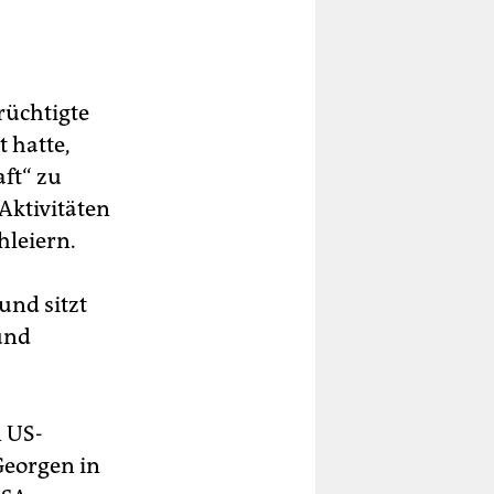
rüchtigte
t hatte,
aft“ zu
Aktivitäten
hleiern.
und sitzt
und
 US-
Georgen in