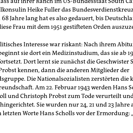
ass auf ihrer Ranch im US-Bundesstaat South Ca
lkonsulin Heike Fuller das Bundesverdienstkreu
 68 Jahre lang hat es also gedauert, bis Deutschla
diese Frau mit dem 1951 gestifteten Orden auszuz
litisches Interesse war riskant: Nach ihrem Abitu
ginnt sie dort ein Medizinstudium, das sie ab 19
rtsetzt. Dort lernt sie zunächst die Geschwister 
Probst kennen, dann die anderen Mitglieder der
sgruppe. Die Nationalsozialisten zerstörten die k
Freundschaft. Am 22. Februar 1943 werden Hans Sc
oll und Christoph Probst zum Tode verurteilt u
hingerichtet. Sie wurden nur 24, 21 und 23 Jahre a
letzten Worte Hans Scholls vor der Ermordung: „