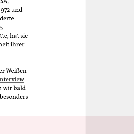
USA,
1972 und
nderte
95
e, hat sie
eit ihrer
der Weißen
Interview
n wir bald
s besonders