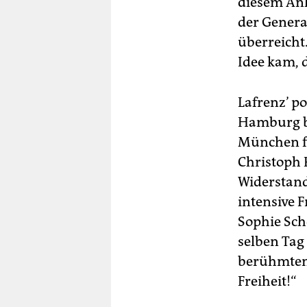
diesem Anl
der Genera
überreicht.
Idee kam, 
Lafrenz’ po
Hamburg be
München fo
Christoph 
Widerstand
intensive 
Sophie Sch
selben Tag 
berühmten 
Freiheit!“