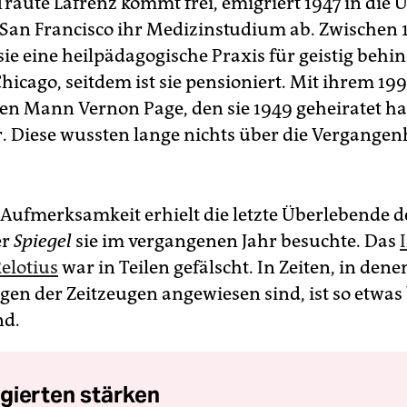
Traute Lafrenz kommt frei, emigriert 1947 in die 
n San Francisco ihr Medizinstudium ab. Zwischen 
 sie eine heilpädagogische Praxis für geistig behi
hicago, seitdem ist sie pensioniert. Mit ihrem 19
en Mann Vernon Page, den sie 1949 geheiratet hatt
r. Diese wussten lange nichts über die Vergangenh
Aufmerksamkeit erhielt die letzte Überlebende 
er
Spiegel
sie im vergangenen Jahr besuchte. Das
elotius
war in Teilen gefälscht. In Zeiten, in dene
ugen der Zeitzeugen angewiesen sind, ist so etwa
d.
gierten stärken