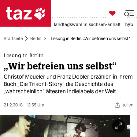

taz zahl ich
niedrigwasser
rente
landtagswahl in sachsen-anhalt
hybri

taz zahl ich
Startseite
Berlin
Lesung in Berlin: „Wir befreien uns selbst“
taz zahl ich
themen
Lesung in Berlin
„Wir befreien uns selbst“
politik
Christof Meueler und Franz Dobler erzählen in ihrem
öko
Buch „Die Trikont-Story“ die Geschichte des
„wahrscheinlich“ ältesten Indielabels der Welt.
gesellschaft
21.2.2018
13:55 Uhr
teilen
kultur
sport