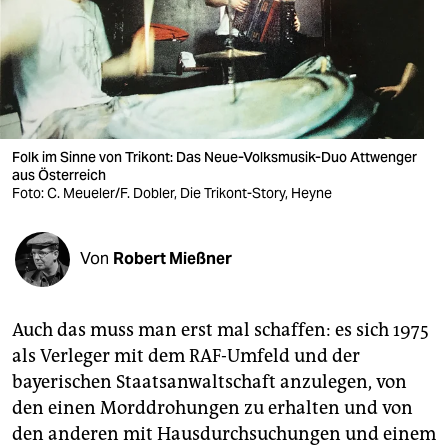
berlin
nord
wahrheit
verlag
Folk im Sinne von Trikont: Das Neue-Volksmusik-Duo Attwenger
aus Österreich
verlag
Foto: C. Meueler/F. Dobler, Die Trikont-Story, Heyne
veranstaltungen
shop
Von
Robert Mießner
fragen & hilfe
Auch das muss man erst mal schaffen: es sich 1975
unterstützen
als Verleger mit dem RAF-Umfeld und der
abo
bayerischen Staatsanwaltschaft anzulegen, von
den einen Morddrohungen zu erhalten und von
genossenschaft
den anderen mit Hausdurchsuchungen und einem