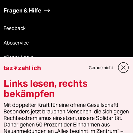
Fragen & Hilfe
Feedback
Aboservice
ePaper Login
taz
zahl ich
Gerade nicht

Downloads für Abonnierende
Links lesen, rechts
bekämpfen
© 2026 taz Verlags und Vertriebs GmbH
Mit doppelter Kraft für eine offene Gesellschaft!
Alle Rechte vorbehalten. Bei rechtlichen Fragen oder für Genehmigungen
wenden Sie sich bitte an
lizenzen@taz.de
Besonders jetzt brauchen Menschen, die sich gegen
Rechtsextremismus einsetzen, unsere Solidarität.
Daher gehen 50 Prozent der Einnahmen aus
Feedback
Redaktionsstatut
Kommune-Richtlinien
KI-
Neuanmeldungen an „Alles beginnt im Zentrum“ –