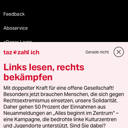
Feedback
Aboservice
ePaper Login
taz
zahl ich
Gerade nicht

Downloads für Abonnierende
Links lesen, rechts
bekämpfen
© 2026 taz Verlags und Vertriebs GmbH
Alle Rechte vorbehalten. Bei rechtlichen Fragen oder für Genehmigungen
Mit doppelter Kraft für eine offene Gesellschaft!
wenden Sie sich bitte an
lizenzen@taz.de
Besonders jetzt brauchen Menschen, die sich gegen
Rechtsextremismus einsetzen, unsere Solidarität.
Daher gehen 50 Prozent der Einnahmen aus
Feedback
Redaktionsstatut
Kommune-Richtlinien
KI-
Neuanmeldungen an „Alles beginnt im Zentrum“ –
eine Kampagne, die bedrohte linke Kulturzentren
Leitlinie
Informant
Datenschutz
Impressum
AGB
und Jugendorte unterstützt. Sind Sie dabei?