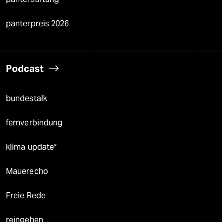
panterpreis 2026
Podcast
bundestalk
fernverbindung
klima update°
Mauerecho
Freie Rede
reingehen