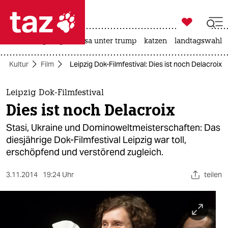

taz zahl ich
hitze
bergsteigen
usa unter trump
katzen
landtagswahl i

taz zahl ich
Kultur
Film
Leipzig Dok-Filmfestival: Dies ist noch Delacroix
taz zahl ich
themen
Leipzig Dok-Filmfestival
Dies ist noch Delacroix
politik
Stasi, Ukraine und Dominoweltmeisterschaften: Das
öko
diesjährige Dok-Filmfestival Leipzig war toll,
erschöpfend und verstörend zugleich.
gesellschaft
3.11.2014
19:24 Uhr
teilen
kultur
sport