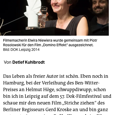
berlin
nord
wahrheit
verlag
Filmemacherin Elwira Niewiera wurde gemeinsam mit Piotr
verlag
Rosolowski für den Film „Domino Effekt“ ausgezeichnet.
Bild: DOK Leipzig 2014
veranstaltungen
Von
Detlef Kuhlbrodt
shop
fragen & hilfe
Das Leben als freier Autor ist schön. Eben noch in
Hamburg, bei der Verleihung des Ben-Witter-
unterstützen
Preises an Helmut Höge, schwuppdiwupp, schon
abo
bin ich in Leipzig auf dem 57. Dok-Filmfestival und
schaue mir den neuen Film „Striche ziehen“ des
genossenschaft
Berliner Regisseurs Gerd Kroske an und bin ganz