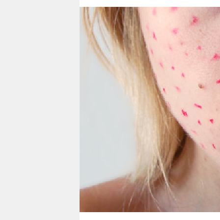
berlin
nord
wahrheit
verlag
verlag
veranstaltungen
shop
fragen & hilfe
unterstützen
abo
genossenschaft