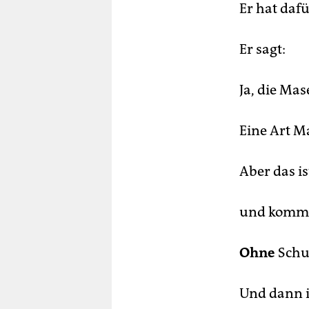
Er hat daf
Er sagt:
Ja, die M
Eine Art 
Aber das i
und kommt 
Ohne
Schu
Und dann i