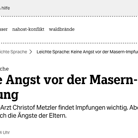
 hilfe
sser
nahost-konflikt
waldbrände
ichte Sprache
Leichte Sprache: Keine Angst vor der Masern-Impf
ache
e Angst vor der Masern-
ung
Arzt Christof Metzler findet Impfungen wichtig. Ab
ch die Ängste der Eltern.
4 Uhr