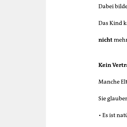
Dabei bild
Das Kind 
nicht
mehr
Kein Vert
Manche El
Sie glaube
• Es ist n