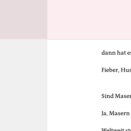
Masern sin
Masern wer
Wenn ein K
dann hat e
Fieber, Hu
Sind Maser
Ja, Masern
Weltweit s