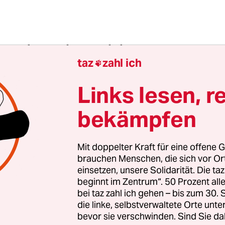
 Sie den Text herunterladen.
taz
zahl ich

 Sie den Original-Text lesen.
Links lesen, r
 Sie den Text in kurz.
bekämpfen
─────────────
Mit doppelter Kraft für eine offene G
brauchen Menschen, die sich vor O
t mit dem Kinder-Arzt Christof Metzler
einsetzen, unsere Solidarität. Die ta
beginnt im Zentrum“. 50 Prozent a
bei taz zahl ich gehen – bis zum 30
rn gesprochen.
die linke, selbstverwaltete Orte unte
bevor sie verschwinden. Sind Sie da