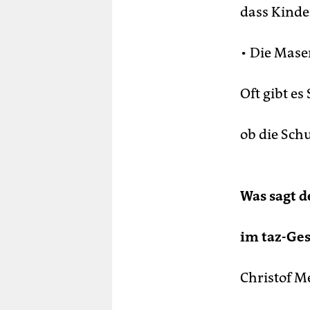
dass Kind
• Die Mase
Oft gibt es
ob die Sc
Was sagt d
im taz-Ges
Christof M