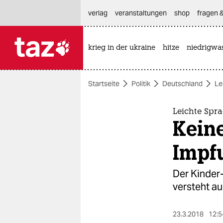
hautnavigation anspringen
hauptinhalt anspringen
footer anspringen
verlag
veranstaltungen
shop
fragen &
krieg in der ukraine
hitze
niedrigwa

taz zahl ich
taz zahl ich
Startseite
Politik
Deutschland
Le
themen
politik
Leichte Spr
Kein
öko
Impf
gesellschaft
Der Kinder-
kultur
versteht au
sport
23.3.2018
12:5