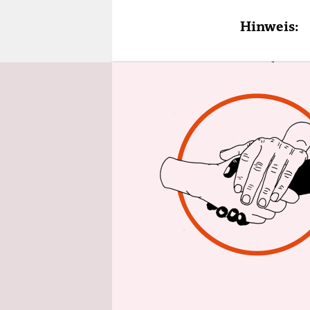
epaper login
Hinweis:
Hier
können
Hier
können
Hier
finden
───────
Die taz ha
über Mase