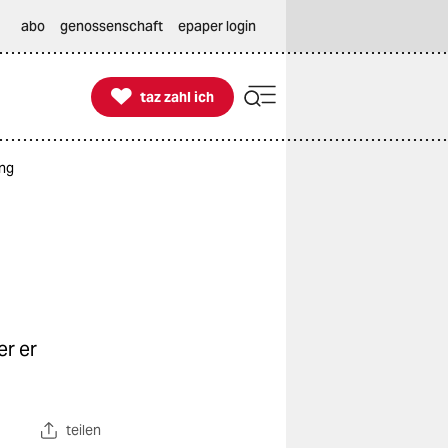
abo
genossenschaft
epaper login

taz zahl ich
taz zahl ich
ung
er er
teilen