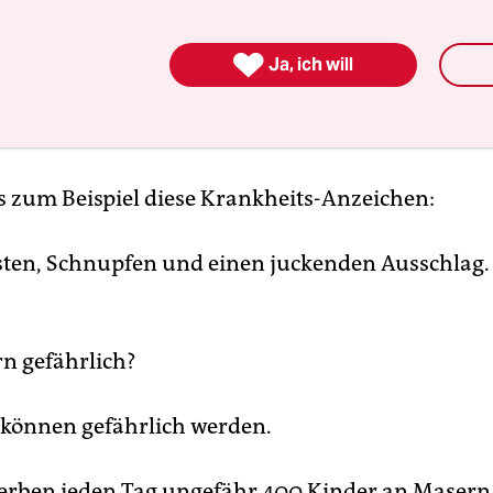
d eine häufige Krankheit bei Kindern.

Ja, ich will
den zum Beispiel beim Niesen über die Luft übe
ind an Masern erkrankt,
s zum Beispiel diese Krankheits-Anzeichen:
sten, Schnupfen und einen juckenden Ausschlag.
n gefährlich?
 können gefährlich werden.
terben jeden Tag ungefähr 400 Kinder an Masern