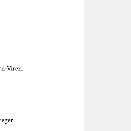
rn-Viren.
reger.