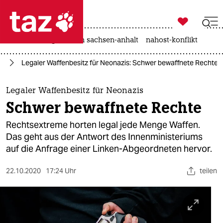

taz zahl ich
hitze
landtagswahl in sachsen-anhalt
nahost-konflikt

taz zahl ich
ag
Legaler Waffenbesitz für Neonazis: Schwer bewaffnete Rechte
taz zahl ich
themen
Legaler Waffenbesitz für Neonazis
Schwer bewaffnete Rechte
politik
Rechtsextreme horten legal jede Menge Waffen.
öko
Das geht aus der Antwort des Innenministeriums
auf die Anfrage einer Linken-Abgeordneten hervor.
gesellschaft
22.10.2020
17:24 Uhr
teilen
kultur
sport