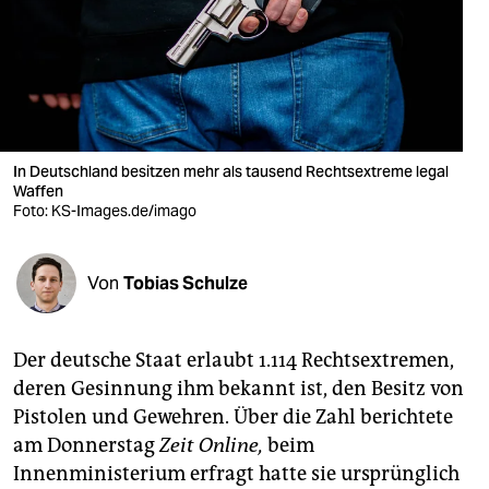
berlin
nord
wahrheit
verlag
In Deutschland besitzen mehr als tausend Rechtsextreme legal
verlag
Waffen
Foto: KS-Images.de/imago
veranstaltungen
shop
Von
Tobias Schulze
fragen & hilfe
Der deutsche Staat erlaubt 1.114 Rechtsextremen,
unterstützen
deren Gesinnung ihm bekannt ist, den Besitz von
abo
Pistolen und Gewehren. Über die Zahl berichtete
am Donnerstag
Zeit Online,
beim
genossenschaft
Innenministerium erfragt hatte sie ursprünglich