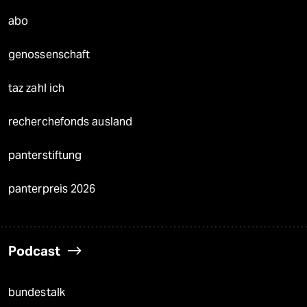
abo
genossenschaft
taz zahl ich
recherchefonds ausland
panterstiftung
panterpreis 2026
Podcast
bundestalk