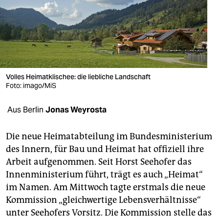
berlin
nord
wahrheit
verlag
Volles Heimatklischee: die liebliche Landschaft
verlag
Foto: imago/MiS
veranstaltungen
Aus Berlin
Jonas Weyrosta
shop
Die neue Heimatabteilung im Bundesministerium
fragen & hilfe
des Innern, für Bau und Heimat hat offiziell ihre
Arbeit aufgenommen. Seit Horst Seehofer das
unterstützen
Innenministerium führt, trägt es auch „Heimat“
abo
im Namen. Am Mittwoch tagte erstmals die neue
Kommission „gleichwertige Lebensverhältnisse“
genossenschaft
unter Seehofers Vorsitz. Die Kommission stelle das