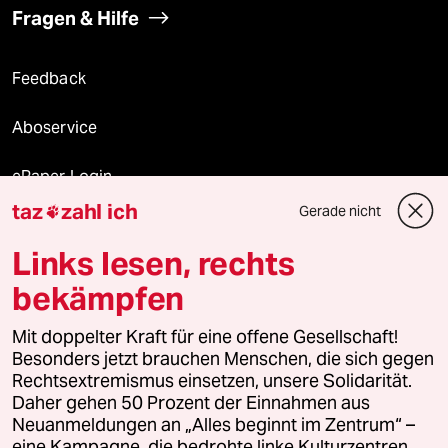
Fragen & Hilfe
Feedback
Aboservice
ePaper Login
taz
zahl ich
Gerade nicht

Downloads für Abonnierende
Links lesen, rechts
bekämpfen
© 2026 taz Verlags und Vertriebs GmbH
Mit doppelter Kraft für eine offene Gesellschaft!
Alle Rechte vorbehalten. Bei rechtlichen Fragen oder für Genehmigungen
wenden Sie sich bitte an
lizenzen@taz.de
Besonders jetzt brauchen Menschen, die sich gegen
Rechtsextremismus einsetzen, unsere Solidarität.
Daher gehen 50 Prozent der Einnahmen aus
Feedback
Redaktionsstatut
Kommune-Richtlinien
KI-
Neuanmeldungen an „Alles beginnt im Zentrum“ –
eine Kampagne, die bedrohte linke Kulturzentren