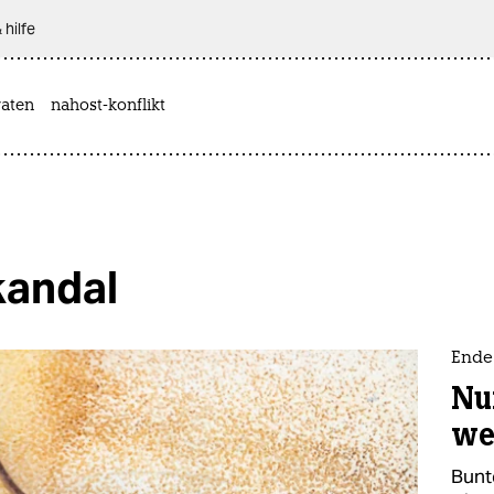
 hilfe
aten
nahost-konflikt
kandal
Ende
Nu
wei
Bunt