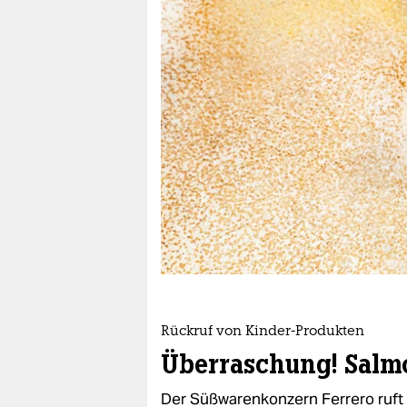
berlin
nord
wahrheit
verlag
verlag
veranstaltungen
shop
fragen & hilfe
unterstützen
Rückruf von Kinder-Produkten
abo
Überraschung! Salm
genossenschaft
Der Süßwarenkonzern Ferrero ruft