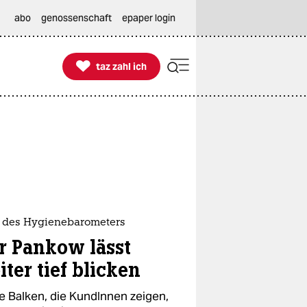
abo
genossenschaft
epaper login

taz zahl ich
taz zahl ich
 des Hygienebarometers
r Pankow lässt
ter tief blicken
e Balken, die KundInnen zeigen,