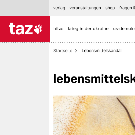
hautnavigation anspringen
hauptinhalt anspringen
footer anspringen
verlag
veranstaltungen
shop
fragen &
hitze
krieg in der ukraine
us-demokr

taz zahl ich
taz zahl ich
Startseite
Lebensmittelskandal
themen
politik
lebensmittels
öko
gesellschaft
kultur
sport