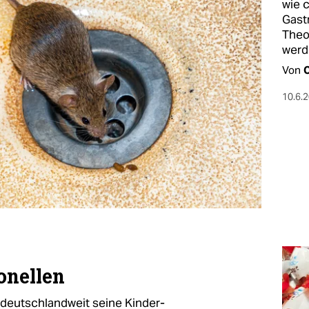
wie 
Gast
Theor
werd
Von
C
10.6.
onellen
 deutschlandweit seine Kinder-