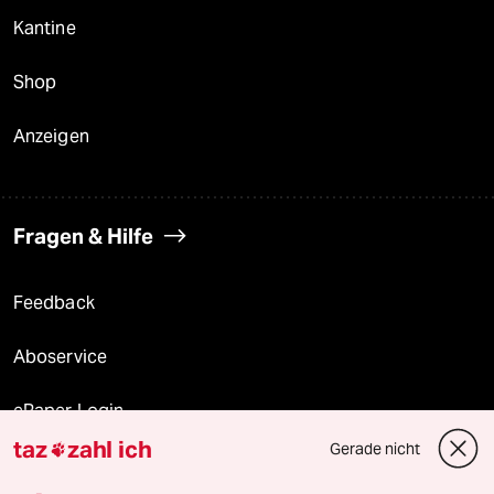
Kantine
Shop
Anzeigen
Fragen & Hilfe
Feedback
Aboservice
ePaper Login
taz
zahl ich
Gerade nicht

Downloads für Abonnierende