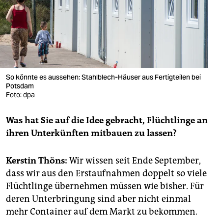
berlin
nord
wahrheit
verlag
So könnte es aussehen: Stahlblech-Häuser aus Fertigteilen bei
verlag
Potsdam
Foto: dpa
veranstaltungen
Was hat Sie auf die Idee gebracht, Flüchtlinge an
shop
ihren Unterkünften mitbauen zu lassen?
fragen & hilfe
Kerstin Thöns:
Wir wissen seit Ende September,
unterstützen
dass wir aus den Erstaufnahmen doppelt so viele
abo
Flüchtlinge übernehmen müssen wie bisher. Für
deren Unterbringung sind aber nicht einmal
genossenschaft
mehr Container auf dem Markt zu bekommen.