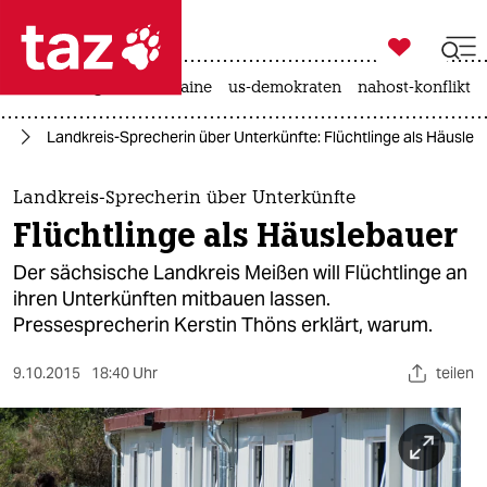

taz zahl ich
hitze
krieg in der ukraine
us-demokraten
nahost-konflikt

taz zahl ich
ht
Landkreis-Sprecherin über Unterkünfte: Flüchtlinge als Häusleb
taz zahl ich
themen
Landkreis-Sprecherin über Unterkünfte
Flüchtlinge als Häuslebauer
politik
Der sächsische Landkreis Meißen will Flüchtlinge an
öko
ihren Unterkünften mitbauen lassen.
Pressesprecherin Kerstin Thöns erklärt, warum.
gesellschaft
9.10.2015
18:40 Uhr
teilen
kultur
sport