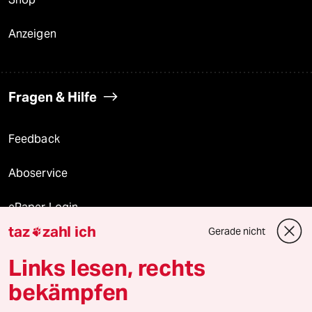
Anzeigen
Fragen & Hilfe
Feedback
Aboservice
ePaper Login
taz
zahl ich
Gerade nicht

Downloads für Abonnierende
Links lesen, rechts
bekämpfen
© 2026 taz Verlags und Vertriebs GmbH