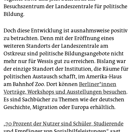
epaper login
Besuchszentrum der Landeszentrale für politische
Bildung.
Doch diese Entwicklung ist ausnahmsweise positiv
zu betrachten. Denn mit der Eröffnung eines
weiteren Standorts der Landeszentrale am
Ostkreuz sind politische Bildungsangebote nicht
mehr nur für Wessis gut zu erreichen. Bislang war
der einzige Standort der Institution, die Räume für
politischen Austausch schafft, im Amerika-Haus
am Bahnhof Zoo. Dort können
Ber­li­ne­r*in­nen
Vorträge, Workshops und Ausstellungen besuchen
.
Es sind Sachbücher zu Themen wie der deutschen
Geschichte, Migration oder Europa erhältlich.
„
70 Prozent der Nutzer sind Schüler, Studierende
und Empfänger von Sozialhilfeleistungen“, sagt