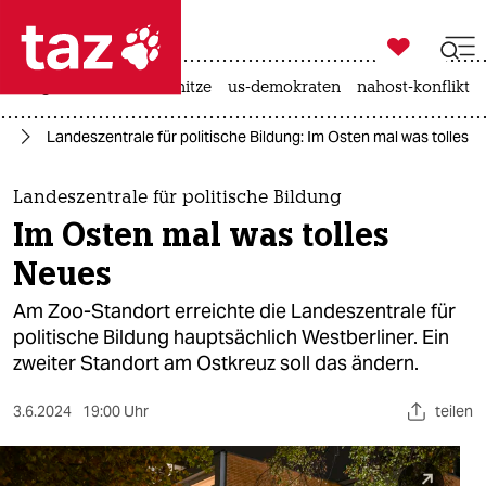

taz zahl ich
krieg in der ukraine
hitze
us-demokraten
nahost-konflikt

taz zahl ich
in
Landeszentrale für politische Bildung: Im Osten mal was tolles 
taz zahl ich
themen
Landeszentrale für politische Bildung
Im Osten mal was tolles
politik
Neues
öko
Am Zoo-Standort erreichte die Landeszentrale für
politische Bildung hauptsächlich Westberliner. Ein
gesellschaft
zweiter Standort am Ostkreuz soll das ändern.
kultur
3.6.2024
19:00 Uhr
teilen
sport