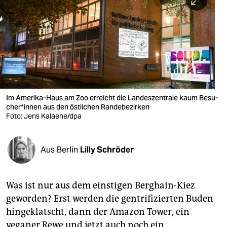
berlin
nord
wahrheit
verlag
verlag
Im Amerika-Haus am Zoo erreicht die Landeszentrale kaum Be­su­
che­r*in­nen aus den östlichen Randebezirken
veranstaltungen
Foto: Jens Kalaene/dpa
shop
fragen & hilfe
Aus Berlin
Lilly Schröder
unterstützen
Was ist nur aus dem einstigen Berghain-Kiez
abo
geworden? Erst werden die gentrifizierten Buden
genossenschaft
hingeklatscht, dann der Amazon Tower, ein
veganer Rewe und jetzt auch noch ein