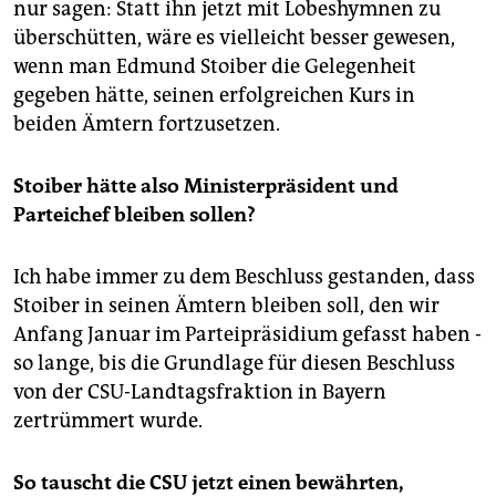
gibt es nicht. Für den Parteivorsitz jedoch treten drei
nur sagen: Statt ihn jetzt mit Lobeshymnen zu
BewerberInnen an: Der bayerische
überschütten, wäre es vielleicht besser gewesen,
Wirtschaftsminister Erwin Huber,
wenn man Edmund Stoiber die Gelegenheit
Bundeslandwirtschaftsminister Horst Seehofer und
gegeben hätte, seinen erfolgreichen Kurs in
Pauli. Eine Kampfabstimmung also: Eine Situation, die
für die CSU neu und deshalb unkalkulierbar ist. Als
beiden Ämtern fortzusetzen.
Favorit gilt Huber - auch weil er von Beckstein
unterstützt wird
Stoiber hätte also Ministerpräsident und
Parteichef bleiben sollen?
Ich habe immer zu dem Beschluss gestanden, dass
Stoiber in seinen Ämtern bleiben soll, den wir
Anfang Januar im Parteipräsidium gefasst haben -
so lange, bis die Grundlage für diesen Beschluss
von der CSU-Landtagsfraktion in Bayern
zertrümmert wurde.
So tauscht die CSU jetzt einen bewährten,