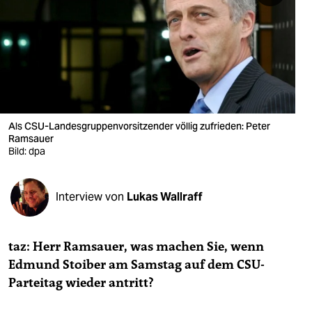
berlin
nord
wahrheit
verlag
verlag
Als CSU-Landesgruppenvorsitzender völlig zufrieden: Peter
Ramsauer
veranstaltungen
Bild: dpa
shop
Interview von
Lukas Wallraff
fragen & hilfe
unterstützen
taz: Herr Ramsauer, was machen Sie, wenn
abo
Edmund Stoiber am Samstag auf dem CSU-
Parteitag wieder antritt?
genossenschaft