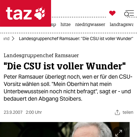

taz zahl ich
katzen
usa unter trump
hitze
niedrigwasser
landtagswahl

taz zahl ich
hland
Landesgruppenchef Ramsauer: "Die CSU ist voller Wunder"
taz zahl ich
themen
Landesgruppenchef Ramsauer
"Die CSU ist voller Wunder"
politik
Peter Ramsauer überlegt noch, wen er für den CSU-
öko
Vorsitz wählen soll. "Mein Oberhirn hat mein
Unterbewusstsein noch nicht befragt", sagt er - und
gesellschaft
bedauert den Abgang Stoibers.
kultur
23.9.2007
2:00 Uhr
teilen
sport