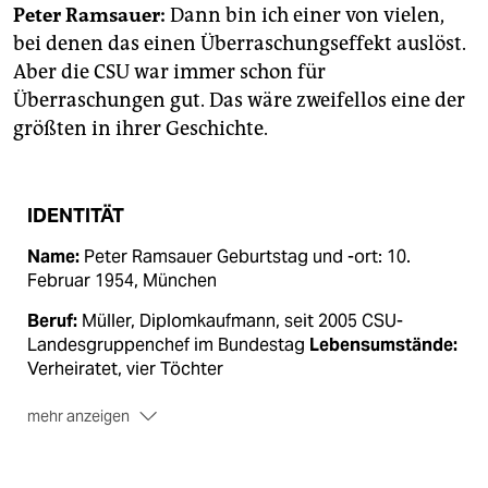
epaper login
Peter Ramsauer:
Dann bin ich einer von vielen,
bei denen das einen Überraschungseffekt auslöst.
Aber die CSU war immer schon für
Überraschungen gut. Das wäre zweifellos eine der
größten in ihrer Geschichte.
IDENTITÄT
Name:
Peter Ramsauer Geburtstag und -ort: 10.
Februar 1954, München
Beruf:
Müller, Diplomkaufmann, seit 2005 CSU-
Landesgruppenchef im Bundestag
Lebensumstände:
Verheiratet, vier Töchter
mehr anzeigen
Besondere Kennzeichen:
Trägt seit seiner Zait im
Internat den Spitznamen "Ramses"