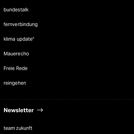
bundestalk
fernverbindung
klima update°
Mauerecho
Freie Rede
reingehen
Newsletter
team zukunft