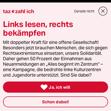
taz lab 2027
taz
zahl ich
Gerade nicht

Links lesen, rechts
Mehr taz Lesestoff
bekämpfen
Mit doppelter Kraft für eine offene Gesellschaft!
taz Blogs
Besonders jetzt brauchen Menschen, die sich gegen
Rechtsextremismus einsetzen, unsere Solidarität.
taz FUTURZWEI
Daher gehen 50 Prozent der Einnahmen aus
Neuanmeldungen an „Alles beginnt im Zentrum“ –
Le Monde diplomatique
eine Kampagne, die bedrohte linke Kulturzentren
und Jugendorte unterstützt. Sind Sie dabei?
taz Archiv

Ja, ich will
Schon dabei!
Mehr taz Angebote