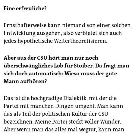
ENDSPURT IM MACHTKAMPF
Eine erfreuliche?
Es ist ein Einschnitt in der bayerischen Geschichte:
Am kommenden Wochenende wählt die CSU, die das
Ernsthafterweise kann niemand von einer solchen
Land seit Jahrzehnten mit absoluter Mehrheit regiert,
Entwicklung ausgehen, also verbietet sich auch
einen neuen Parteivorsitzenden. Damit geht - aller
jedes hypothetische Weitertheoretisieren.
Voraussicht nach - die lange, erfolgreiche Ära von
Edmund Stoiber zu Ende, der seit 1993 bayerischer
Ministerpräsident und seit 1999 auch CSU-Chef war.
Aber aus der CSU hört man nur noch
Der große Patriarch wurde im Januar zum Rückzug
überschwängliches Lob für Stoiber. Da fragt man
aus seinen Ämtern gedrängt. Zuvor hatte die Fürther
sich doch automatisch: Wieso muss der gute
Landrätin Gabriele Pauli eine "Stoiber muss weg!"-
Mann aufhören?
Kampagne gestartet und Bespitzelungsvorwürfe
gegen Mitarbeiter Stoibers erhoben. Nun wird die
Macht im Freistaat neu verteilt. So gut wie sicher ist,
Das ist die hochgradige Dialektik, mit der die
dass der bisherige Innenminister Günther Beckstein
Partei mit manchen Dingen umgeht. Man kann
im Oktober Stoibers Nachfolge als Ministerpräsident
das als Teil der politischen Kultur der CSU
antritt. Der 63-jährige Franke wurde bereits im
bezeichnen. Meine Partei steckt voller Wunder.
Sommer von der CSU-Landtagsfraktion nominiert.
Andere Kandidaten für das Amt des Regierungschefs
Aber wenn man das alles mal wegtut, kann man