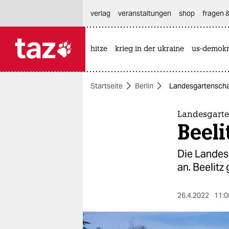
hautnavigation anspringen
hauptinhalt anspringen
footer anspringen
verlag
veranstaltungen
shop
fragen &
hitze
krieg in der ukraine
us-demokr

taz zahl ich
taz zahl ich
Startseite
Berlin
Landesgartenschau 
themen
politik
Landesgart
Beeli
öko
Die Landesg
gesellschaft
an. Beelitz
kultur
26.4.2022
11:0
sport