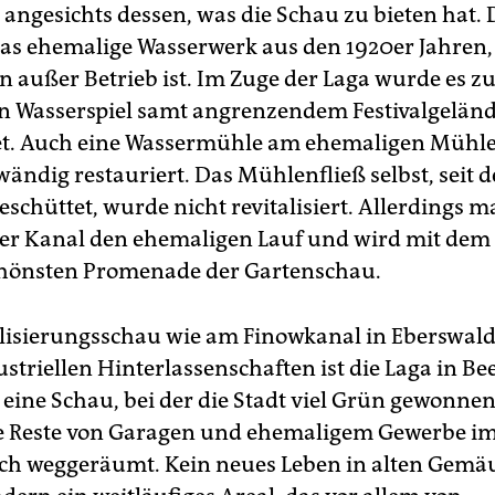
 angesichts dessen, was die Schau zu bieten hat. D
as ehemalige Wasserwerk aus den 1920er Jahren, 
n außer Betrieb ist. Im Zuge der Laga wurde es z
 Wasserspiel samt angrenzendem Festivalgelän
t. Auch eine Wassermühle am ehemaligen Mühle
ändig restauriert. Das Mühlenfließ selbst, seit 
schüttet, wurde nicht revitalisiert. Allerdings 
er Kanal den ehemaligen Lauf und wird mit dem 
chönsten Promenade der Gartenschau.
alisierungsschau wie am Finowkanal in Eberswal
striellen Hinterlassenschaften ist die Laga in Bee
 eine Schau, bei der die Stadt viel Grün gewonnen
e Reste von Garagen und ehemaligem Gewerbe im
ach weggeräumt. Kein neues Leben in alten Gemäu