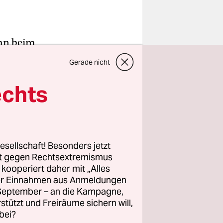
ihn beim
ett, bio,
Gerade nicht
bunt
ie
echts
Jahr in
l. Als ob
esellschaft! Besonders jetzt
rt gegen Rechtsextremismus
zugsgebiet,
z kooperiert daher mit „Alles
dt im
ller Einnahmen aus Anmeldungen
geben.
. September – an die Kampagne,
er Nieplitz,
rstützt und Freiräume sichern will,
bei?