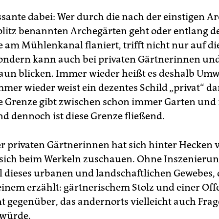
worden. Mehrere tausend Menschen hätten die Schau seit de
ffnung am 14. April besucht, teilte die Stadt am Sonntag mit
ssante dabei: Wer durch die nach der einstigen Ar
z, dpa)
plitz benannten Archegärten geht oder entlang d
am Mühlenkanal flaniert, trifft nicht nur auf di
sondern kann auch bei privaten Gärtnerinnen un
aun blicken. Immer wieder heißt es deshalb Um
mer wieder weist ein dezentes Schild „privat“ da
ne Grenze gibt zwischen schon immer Garten un
nd dennoch ist diese Grenze fließend.
er privaten Gärtnerinnen hat sich hinter Hecken 
n sich beim Werkeln zuschauen. Ohne Inszenierung
eil dieses urbanen und landschaftlichen Gewebes, 
einem erzählt: gärtnerischem Stolz und einer Off
t gegenüber, das andernorts vielleicht auch Fra
 würde.