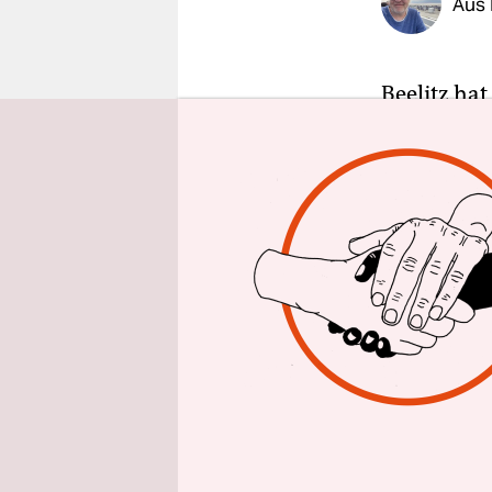
Aus 
epaper login
Beelitz hat
täglichen R
dick und d
angemalt, 
brandenbur
Beelitz sta
Denn Beelit
es in den 
ist die 13
Landkreis 
Einige von 
nun dazuge