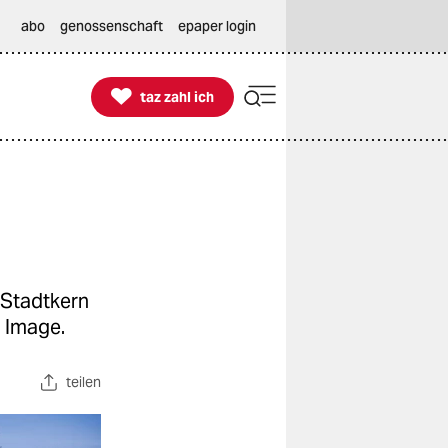
abo
genossenschaft
epaper login

taz zahl ich
taz zahl ich
 Stadtkern
m Image.
teilen