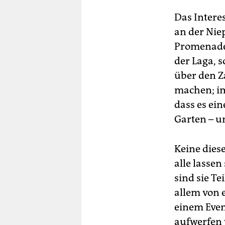
ge
Erö
Das Intere
(ta
an der Nie
Promenade 
der Laga, 
über den Z
machen; im
dass es ei
Garten – u
Keine dies
alle lasse
sind sie T
allem von 
einem Even
aufwerfen