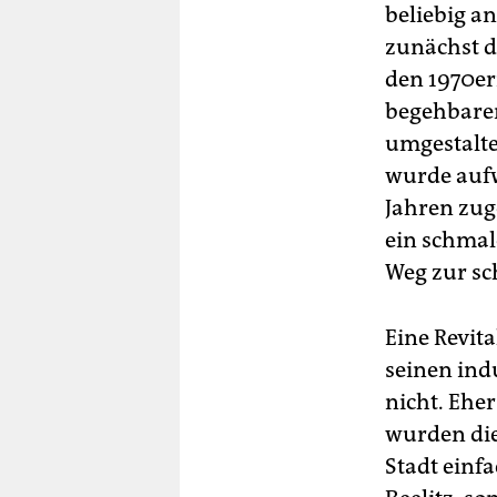
beliebig an
zunächst d
den 1970er
begehbaren
umgestalte
wurde aufw
Jahren zuge
ein schmal
Weg zur s
Eine Revit
seinen indu
nicht. Eher
wurden di
Stadt einf