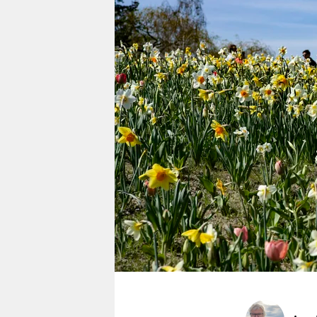
berlin
nord
wahrheit
verlag
verlag
veranstaltungen
shop
fragen & hilfe
unterstützen
abo
genossenschaft