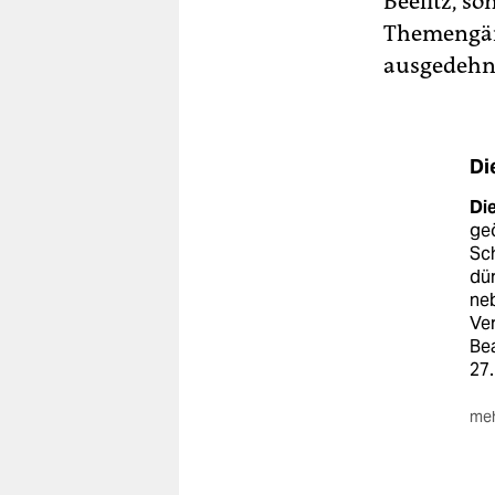
Beelitz, so
Themengär
ausgedehnt
Di
Di
geö
Sch
dür
ne
Ver
Bea
27.
meh
Ers
Or