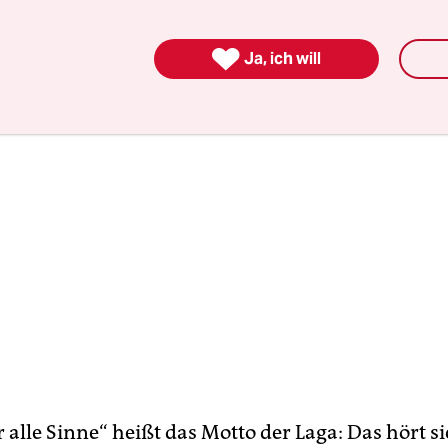
tenschau.

Ja, ich will
 alle Sinne“ heißt das Motto der Laga: Das hört s