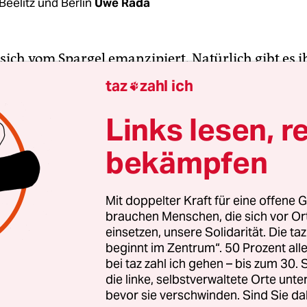
Beelitz und Berlin
Uwe Rada
 sich vom Spargel emanzipiert. Natürlich gibt es 
egionalmarkt rund um die Pfarrkirche – weiß, viol
taz
zahl ich

ünn. Auch auf hölzerne Spargelstelen, die Köpfe 
wollte man nicht verzichten. Ansonsten aber ist d
Links lesen, r
gische Landesgartenschau (Laga), die in diesem 
bekämpfen
ttfindet, weitgehend spargelfrei. Ein Glück.
z hat weit mehr zu bieten als den dortigen Sparge
Mit doppelter Kraft für eine offene G
brauchen Menschen, die sich vor O
Weiten der Mark läge und nicht im Potsdamer Ein
einsetzen, unsere Solidarität. Die ta
.000 Einwohnerinnen und Einwohner fassende Sta
beginnt im Zentrum“. 50 Prozent a
Potsdam-Mittelmark von zahlreichen Wiesen um
bei taz zahl ich gehen – bis zum 30
ihnen sind im Süden der Stadt, rechts und links d
die linke, selbstverwaltete Orte unte
bevor sie verschwinden. Sind Sie da
kommen. Sie bilden einen Teil der Flächen der