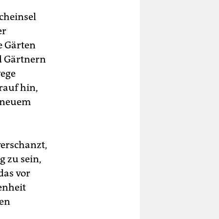
r
.
cheinsel
er
e Gärten
d Gärtnern
wege
rauf hin,
d neuem
verschanzt,
 zu sein,
das vor
enheit
gen