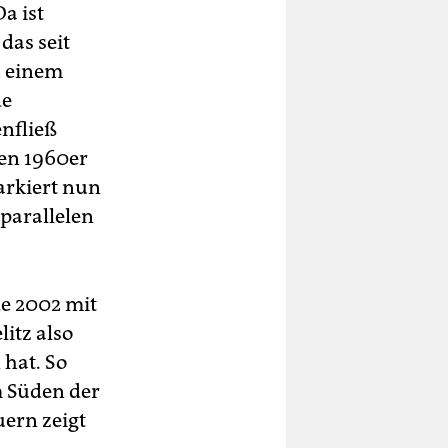
a ist
das seit
u einem
de
nfließ
den 1960er
markiert nun
parallelen
de 2002 mit
litz also
 hat. So
 Süden der
ern zeigt