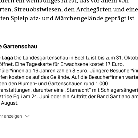
ndern ein weitläufiges Areal, das vor allem von
ten, Streuobstwiesen, den Archegärten und ein
en Spielplatz- und Märchengelände geprägt ist.
e Gartenschau
e Laga
Die Landesgartenschau in Beelitz ist bis zum 31. Okto
ffnet. Eine Tageskarte für Erwachsene kostet 17 Euro,
üler*innen ab 16 Jahren zahlen 8 Euro. Jüngere Besucher*i
fen kostenlos auf das Gelände. Auf die Besucher*innen wart
ben den Blumen- und Gartenschauen rund 1.000
anstaltungen, darunter eine „Starnacht“ mit Schlagersänger
trice Egli am 24. Juni oder ein Auftritt der Band Santiano a
 August.
r anzeigen
te Bilanz
Die Schau ist nach Einschätzung der
ganisator*innen bereits zu einem Publikumsmagneten