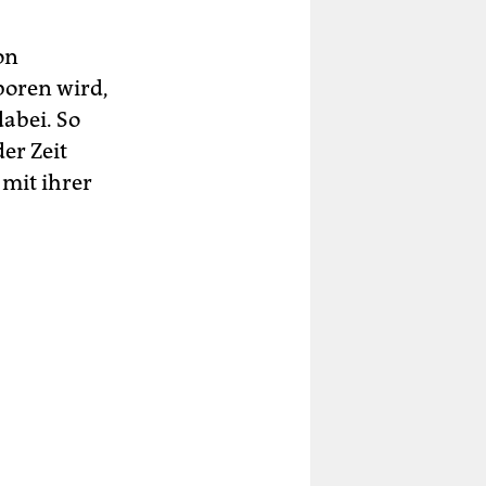
on
eboren wird,
abei. So
er Zeit
mit ihrer