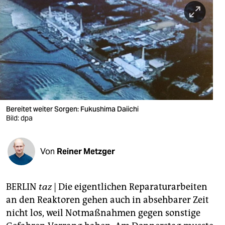
berlin
nord
wahrheit
verlag
verlag
veranstaltungen
Bereitet weiter Sorgen: Fukushima Daiichi
Bild: dpa
shop
fragen & hilfe
Von
Reiner Metzger
unterstützen
BERLIN
taz
| Die eigentlichen Reparaturarbeiten
abo
an den Reaktoren gehen auch in absehbarer Zeit
genossenschaft
nicht los, weil Notmaßnahmen gegen sonstige