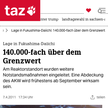

taz zahl ich
nahost-konflikt
usa unter trump
landtagswahl in sachsen-an

taz zahl ich
gie
Lage in Fukushima-Daiichi: 140.000-fach über dem Grenzwert
taz zahl ich
themen
Lage in Fukushima-Daiichi
140.000-fach über dem
politik
Grenzwert
öko
Am Reaktorstandort wurden weitere
Notstandsmaßnahmen eingeleitet. Eine Abdeckung
gesellschaft
des AKW wird frühestens ab September wirksam
sein.
kultur
sport
7.4.2011
17:34 Uhr
teilen