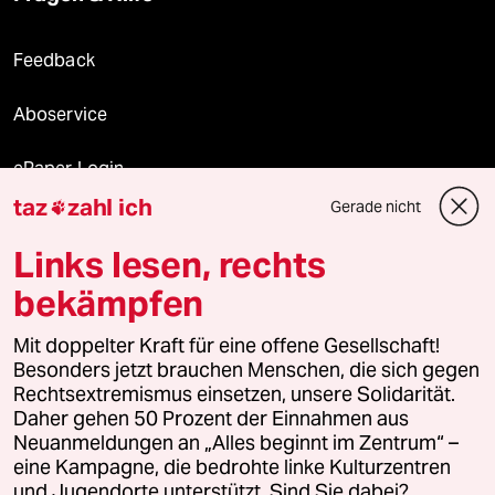
Feedback
Aboservice
ePaper Login
taz
zahl ich
Gerade nicht

Downloads für Abonnierende
Links lesen, rechts
bekämpfen
© 2026 taz Verlags und Vertriebs GmbH
Alle Rechte vorbehalten. Bei rechtlichen Fragen oder für Genehmigungen
Mit doppelter Kraft für eine offene Gesellschaft!
wenden Sie sich bitte an
lizenzen@taz.de
Besonders jetzt brauchen Menschen, die sich gegen
Rechtsextremismus einsetzen, unsere Solidarität.
Daher gehen 50 Prozent der Einnahmen aus
Feedback
Redaktionsstatut
Kommune-Richtlinien
KI-
Neuanmeldungen an „Alles beginnt im Zentrum“ –
eine Kampagne, die bedrohte linke Kulturzentren
Leitlinie
Informant
Datenschutz
Impressum
AGB
und Jugendorte unterstützt. Sind Sie dabei?