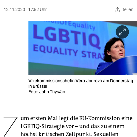
berlin
12.11.2020
17:52 Uhr
teilen
nord
wahrheit
verlag
verlag
veranstaltungen
shop
Vizekommissionschefin Věra Jourová am Donnerstag
in Brüssel
fragen & hilfe
Foto: John Thys/ap
unterstützen
Z
abo
um ersten Mal legt die EU-Kommission eine
LGBTIQ-Strategie vor – und das zu einem
genossenschaft
höchst kritischen Zeitpunkt. Sexuellen