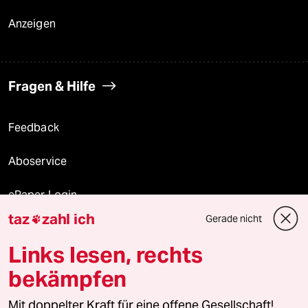
Anzeigen
Fragen & Hilfe
Feedback
Aboservice
ePaper Login
taz
zahl ich
Gerade nicht

Downloads für Abonnierende
Links lesen, rechts
bekämpfen
© 2026 taz Verlags und Vertriebs GmbH
Alle Rechte vorbehalten. Bei rechtlichen Fragen oder für Genehmigungen
Mit doppelter Kraft für eine offene Gesellschaft!