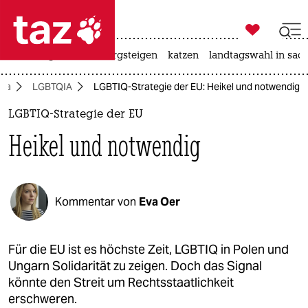

taz zahl ich
iran-krieg
ceuta
bergsteigen
katzen
landtagswahl in sac

taz zahl ich
opa
LGBTQIA
LGBTIQ-Strategie der EU: Heikel und notwendig
taz zahl ich
LGBTIQ-Strategie der EU
themen
Heikel und notwendig
politik
öko
Kommentar von
Eva Oer
gesellschaft
kultur
Für die EU ist es höchste Zeit, LGBTIQ in Polen und
Ungarn Solidarität zu zeigen. Doch das Signal
sport
könnte den Streit um Rechtsstaatlichkeit
erschweren.