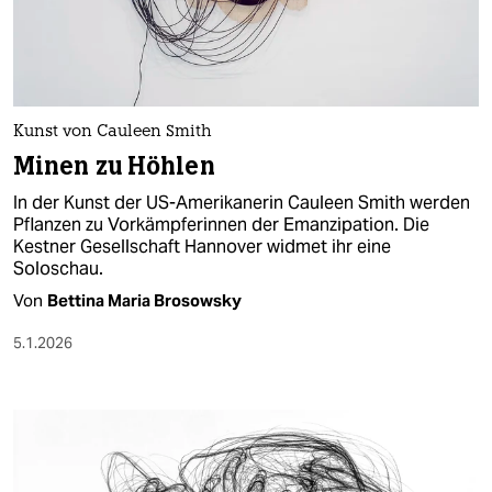
berlin
nord
wahrheit
Kunst von Cauleen Smith
verlag
Minen zu Höhlen
verlag
In der Kunst der US-Amerikanerin Cauleen Smith werden
Pflanzen zu Vorkämpferinnen der Emanzipation. Die
veranstaltungen
Kestner Gesellschaft Hannover widmet ihr eine
Soloschau.
shop
Von
Bettina Maria Brosowsky
fragen & hilfe
5.1.2026
unterstützen
abo
genossenschaft