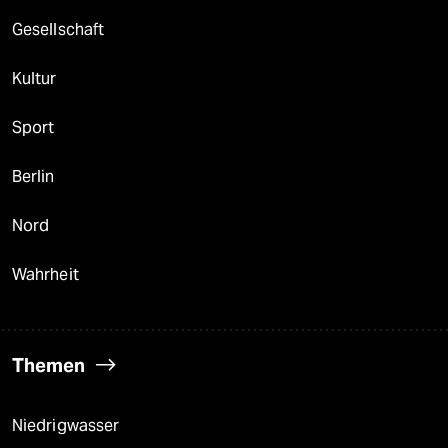
berlin
Gesellschaft
nord
Kultur
wahrheit
Sport
verlag
verlag
Berlin
veranstaltungen
Nord
shop
Wahrheit
fragen & hilfe
unterstützen
Themen
abo
genossenschaft
Niedrigwasser