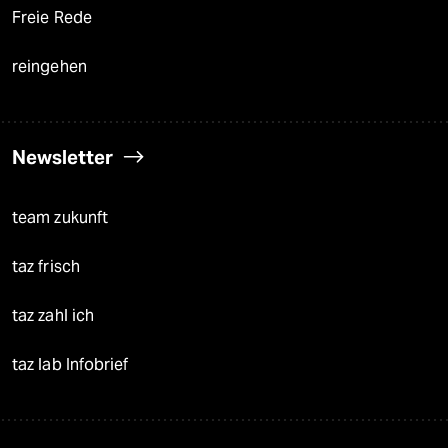
Freie Rede
reingehen
Newsletter
team zukunft
taz frisch
taz zahl ich
taz lab Infobrief