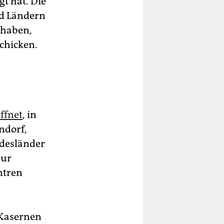
t hat. Die
d Ländern
 haben,
chicken.
ffnet
, in
ndorf,
desländer
Nur
ntren
 Kasernen