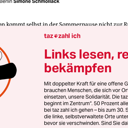
Berlin
Simone Schmollack
ion kommt selbst in der Sommerpause nicht zur Ru
erneut der Streit zwischen der Union und ihrem
taz
zahl ich

ner SPD um die Ankerzentren. „Was wir bisher ni
 ein Konzept von Horst Seehofer“, sagte SPD-
Links lesen, r
onschefin Eva Högl am Dienstag im ARD-Morgen
bekämpfen
rten wir bisher sehnsüchtig.“
t Högl, dass
Seehofer zwar allerorten Anker­zen
Mit doppelter Kraft für eine offene G
brauchen Menschen, die sich vor O
ber nicht erkläre, wie diese ausgestaltet sein solle
einsetzen, unsere Solidarität. Die ta
enschenrechtspolitischer Sprecher der SPD-Frak
beginnt im Zentrum“. 50 Prozent a
t Seehofer eine „schmale Agenda“. Statt permane
bei taz zahl ich gehen – bis zum 30
Innenminister „besser seine Hausaufgaben machen
die linke, selbstverwaltete Orte unte
bevor sie verschwinden. Sind Sie da
eise Rückführungsabkommen mit Ländern wie Se