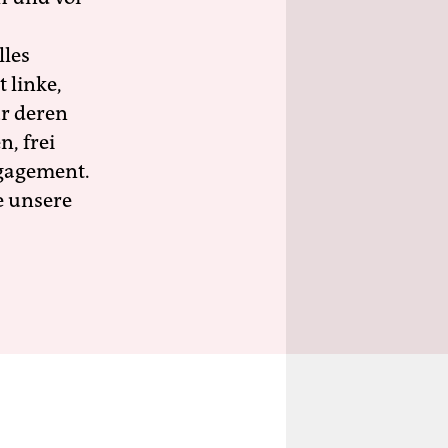
lles
 linke,
ür deren
n, frei
ngagement.
e unsere