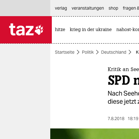
hautnavigation anspringen
hauptinhalt anspringen
footer anspringen
verlag
veranstaltungen
shop
fragen &
hitze
krieg in der ukraine
nahost-kon

taz zahl ich
taz zahl ich
Startseite
Politik
Deutschland
K
themen
politik
Kritik an Se
SPD 
öko
Nach Seehof
gesellschaft
diese jetzt
kultur
7.8.2018
18:19
sport