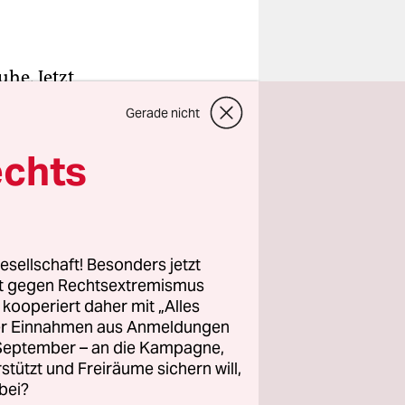
he. Jetzt
Gerade nicht
cht
echts
magazin.
tren
esellschaft! Besonders jetzt
rt gegen Rechtsextremismus
n. Frank
z kooperiert daher mit „Alles
tion,
ller Einnahmen aus Anmeldungen
nt „Radau“
. September – an die Kampagne,
“,
rstützt und Freiräume sichern will,
bei?
negal,