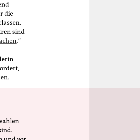
send
r die
rlassen.
tren sind
machen
.“
lerin
ordert,
en.
wahlen
sind.
h und vor