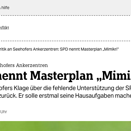
 hilfe
flikt
ritik an Seehofers Ankerzentren: SPD nennt Masterplan „Mimikri“
ehofers Ankerzentren
nennt Masterplan „Mimi
ers Klage über die fehlende Unterstützung der SP
 zurück. Er solle erstmal seine Hausaufgaben mach
 Uhr