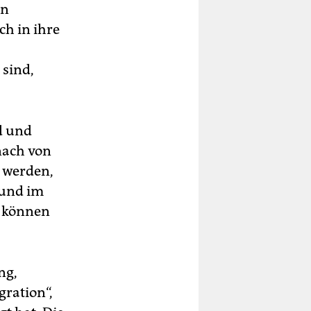
en
ch in ihre
 sind,
d und
nach von
 werden,
 und im
r können
ng,
gration“,