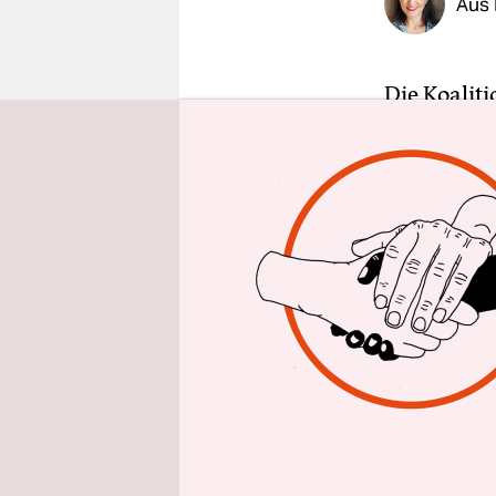
Aus 
epaper login
Die Koalit
eskaliert 
Juniorpart
kennen, ist
Vizefrakti
„Darauf wa
Damit mein
fordere
, a
Schwabe, m
bescheinig
solle der 
beispielsw