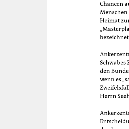
Chancen au
Menschen a
Heimat zur
„Masterpla
bezeichnet 
Ankerzentr
Schwabes 
den Bundes
wenn es „
Zweifelsfa
Herrn Seeh
Ankerzentr
Entscheidu