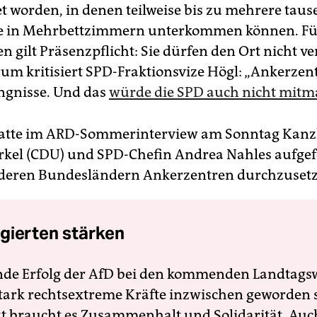
et worden, in denen teilweise bis zu mehrere tau
te in Mehrbettzimmern unterkommen können. Fü
n gilt Präsenzpflicht: Sie dürfen den Ort nicht ve
um kritisiert SPD-Fraktionsvize Högl: „Ankerzen
ngnisse. Und das
würde die SPD auch nicht mit
hatte im ARD-Sommerinterview am Sonntag Kanz
kel (CDU) und SPD-Chefin Andrea Nahles aufgef
nderen Bundesländern Ankerzentren durchzusetz
gierten stärken
nde Erfolg der AfD bei den kommenden Landtags
 stark rechtsextreme Kräfte inzwischen geworden 
zt braucht es Zusammenhalt und Solidarität. Auc