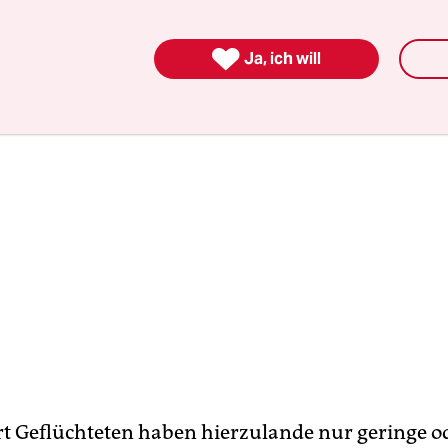
hana.

Ja, ich will
rt Geflüchteten haben hierzulande nur geringe o