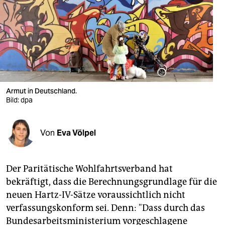
berlin
nord
wahrheit
verlag
verlag
Armut in Deutschland.
Bild: dpa
veranstaltungen
shop
Von
Eva Völpel
fragen & hilfe
unterstützen
Der Paritätische Wohlfahrtsverband hat
bekräftigt, dass die Berechnungsgrundlage für die
abo
neuen Hartz-IV-Sätze voraussichtlich nicht
verfassungskonform sei. Denn: "Dass durch das
genossenschaft
Bundesarbeitsministerium vorgeschlagene