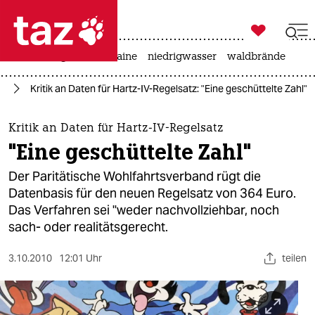

taz zahl ich
hitze
krieg in der ukraine
niedrigwasser
waldbrände

taz zahl ich
nd
Kritik an Daten für Hartz-IV-Regelsatz: "Eine geschüttelte Zahl"
taz zahl ich
themen
Kritik an Daten für Hartz-IV-Regelsatz
"Eine geschüttelte Zahl"
politik
Der Paritätische Wohlfahrtsverband rügt die
öko
Datenbasis für den neuen Regelsatz von 364 Euro.
Das Verfahren sei "weder nachvollziehbar, noch
gesellschaft
sach- oder realitätsgerecht.
kultur
3.10.2010
12:01 Uhr
teilen
sport