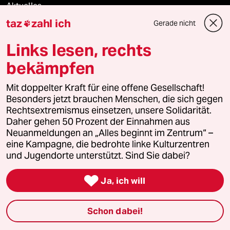
Aktuelles
taz
zahl ich
Gerade nicht

Hausblog
Links lesen, rechts
Die Seitenwende
bekämpfen
Stellen
Mit doppelter Kraft für eine offene Gesellschaft!
Besonders jetzt brauchen Menschen, die sich gegen
Presse
Rechtsextremismus einsetzen, unsere Solidarität.
Daher gehen 50 Prozent der Einnahmen aus
Neuanmeldungen an „Alles beginnt im Zentrum“ –
eine Kampagne, die bedrohte linke Kulturzentren
Unterstützen
und Jugendorte unterstützt. Sind Sie dabei?

Ja, ich will
abo
genossenschaft
Schon dabei!