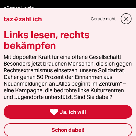
ePaper Login
taz
zahl ich
Gerade nicht

Downloads für Abonnierende
Links lesen, rechts
bekämpfen
© 2026 taz Verlags und Vertriebs GmbH
Alle Rechte vorbehalten. Bei rechtlichen Fragen oder für Genehmigungen
Mit doppelter Kraft für eine offene Gesellschaft!
wenden Sie sich bitte an
lizenzen@taz.de
Besonders jetzt brauchen Menschen, die sich gegen
Rechtsextremismus einsetzen, unsere Solidarität.
Daher gehen 50 Prozent der Einnahmen aus
Feedback
Redaktionsstatut
Kommune-Richtlinien
KI-
Neuanmeldungen an „Alles beginnt im Zentrum“ –
eine Kampagne, die bedrohte linke Kulturzentren
Leitlinie
Informant
Datenschutz
Impressum
AGB
und Jugendorte unterstützt. Sind Sie dabei?
Seitenwende
Einwilligungen widerrufen (Ads)

Ja, ich will
Schon dabei!