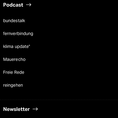
Podcast
bundestalk
fernverbindung
klima update°
Mauerecho
Freie Rede
reingehen
Newsletter