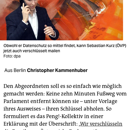
berlin
nord
wahrheit
verlag
Obwohl er Datenschutz so mittel findet, kann Sebastian Kurz (ÖVP)
verlag
jetzt auch verschlüsselt mailen
Foto: dpa
veranstaltungen
Aus Berlin
Christopher Kammenhuber
shop
fragen & hilfe
Den Abgeordneten soll es so einfach wie möglich
gemacht werden: Keine zehn Minuten Fußweg vom
unterstützen
Parlament entfernt können sie – unter Vorlage
abo
ihres Ausweises – ihren Schlüssel abholen. So
formuliert es das Peng!-Kollektiv in einer
genossenschaft
Erklärung mit der Überschrift:
„Wir verschlüsseln