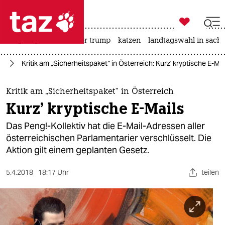

taz zahl ich
bergsteigen
usa unter trump
katzen
landtagswahl in sachs

taz zahl ich
ur
Kritik am „Sicherheitspaket“ in Österreich: Kurz' kryptische E-Mai
taz zahl ich
themen
Kritik am „Sicherheitspaket“ in Österreich
Kurz' kryptische E-Mails
politik
Das Peng!-Kollektiv hat die E-Mail-Adressen aller
öko
österreichischen Parlamentarier verschlüsselt. Die
Aktion gilt einem geplanten Gesetz.
gesellschaft
5.4.2018
18:17 Uhr
teilen
kultur
sport