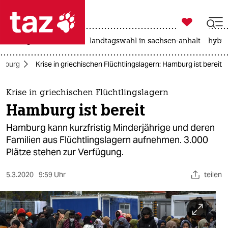

taz zahl ich
niedrigwasser
rente
landtagswahl in sachsen-anhalt
hybri

taz zahl ich
mburg
Krise in griechischen Flüchtlingslagern: Hamburg ist bereit
taz zahl ich
themen
Krise in griechischen Flüchtlingslagern
Hamburg ist bereit
politik
Hamburg kann kurzfristig Minderjährige und deren
öko
Familien aus Flüchtlingslagern aufnehmen. 3.000
Plätze stehen zur Verfügung.
gesellschaft
5.3.2020
9:59 Uhr
teilen
kultur
sport