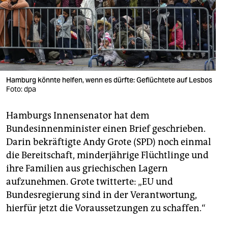
berlin
nord
wahrheit
verlag
Hamburg könnte helfen, wenn es dürfte: Geflüchtete auf Lesbos
verlag
Foto: dpa
veranstaltungen
Hamburgs Innensenator hat dem
Bundesinnenminister einen Brief geschrieben.
shop
Darin bekräftigte Andy Grote (SPD) noch einmal
fragen & hilfe
die Bereitschaft, minderjährige Flüchtlinge und
ihre Familien aus griechischen Lagern
unterstützen
aufzunehmen. Grote twitterte: „EU und
abo
Bundesregierung sind in der Verantwortung,
hierfür jetzt die Voraussetzungen zu schaffen.“
genossenschaft