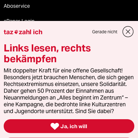
Aboservice
ePaper Login
taz
zahl ich
Gerade nicht

Downloads für Abonnierende
Links lesen, rechts
bekämpfen
© 2026 taz Verlags und Vertriebs GmbH
Mit doppelter Kraft für eine offene Gesellschaft!
Alle Rechte vorbehalten. Bei rechtlichen Fragen oder für Genehmigungen
wenden Sie sich bitte an
lizenzen@taz.de
Besonders jetzt brauchen Menschen, die sich gegen
Rechtsextremismus einsetzen, unsere Solidarität.
Daher gehen 50 Prozent der Einnahmen aus
Feedback
Redaktionsstatut
Kommune-Richtlinien
KI-
Neuanmeldungen an „Alles beginnt im Zentrum“ –
eine Kampagne, die bedrohte linke Kulturzentren
Leitlinie
Informant
Datenschutz
Impressum
AGB
und Jugendorte unterstützt. Sind Sie dabei?
Seitenwende
Einwilligungen widerrufen (Ads)

Ja, ich will