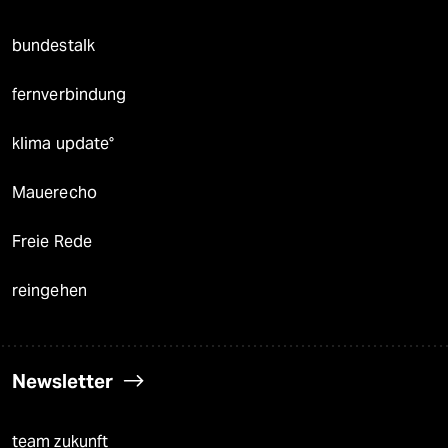
bundestalk
fernverbindung
klima update°
Mauerecho
Freie Rede
reingehen
Newsletter
team zukunft