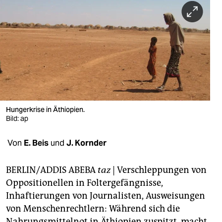
berlin
nord
wahrheit
verlag
verlag
veranstaltungen
Hungerkrise in Äthiopien.
Bild: ap
shop
Von
E. Beis
und
J. Kornder
fragen & hilfe
unterstützen
BERLIN/ADDIS ABEBA
taz
|
Verschleppungen von
Oppositionellen in Foltergefängnisse,
abo
Inhaftierungen von Journalisten, Ausweisungen
genossenschaft
von Menschenrechtlern: Während sich die
Nahrungsmittelnot in Äthiopien zuspitzt, macht