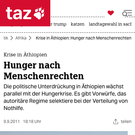

taz zahl ich
bergsteigen
usa unter trump
katzen
landtagswahl in sachs

taz zahl ich
litik
Afrika
Krise in Äthiopien: Hunger nach Menschenrechten
taz zahl ich
themen
Krise in Äthiopien
Hunger nach
politik
Menschenrechten
öko
Die politische Unterdrückung in Äthiopien wächst
parallel mit der Hungerkrise. Es gibt Vorwürfe, das
gesellschaft
autoritäre Regime selektiere bei der Verteilung von
Nothilfe.
kultur
sport
9.9.2011
18:18 Uhr
teilen