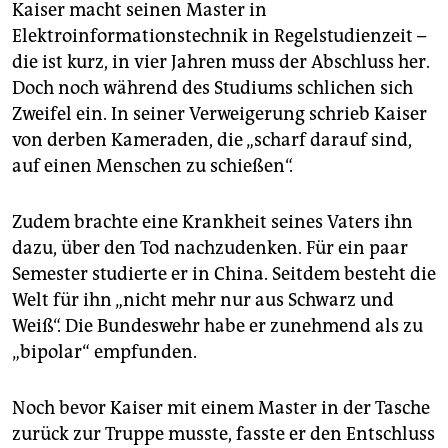
Kaiser macht seinen Master in
Bundesfreiwilligendienst zuständig.
Elektroinformationstechnik in Regelstudienzeit –
Ablauf:
Es gilt das „4-Augen-Prinzip“: Ein
die ist kurz, in vier Jahren muss der Abschluss her.
Sachbearbeiter bespricht die Begründung mit einem
Doch noch während des Studiums schlichen sich
Juristen. Lehnen diese die Verweigerung ab, kann
Zweifel ein. In seiner Verweigerung schrieb Kaiser
Widerspruch eingelegt werden. Das kann zu einer
von derben Kameraden, die „scharf darauf sind,
mündlichen Anhörung führen. Ergeht dort ebenfalls
auf einen Menschen zu schießen“.
ein negativer Bescheid, besteht die Möglichkeit, auf
Anerkennung klagen. Wird diese Klage abgewiesen,
muss der Soldat weiter bei der Bundeswehr bleiben.
Zudem brachte eine Krankheit seines Vaters ihn
(fot)
dazu, über den Tod nachzudenken. Für ein paar
Semester studierte er in China. Seitdem besteht die
Welt für ihn „nicht mehr nur aus Schwarz und
Weiß“. Die Bundeswehr habe er zunehmend als zu
„bipolar“ empfunden.
Noch bevor Kaiser mit einem Master in der Tasche
zurück zur Truppe musste, fasste er den Entschluss