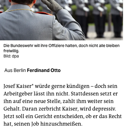
berlin
nord
wahrheit
verlag
Die Bundeswehr will ihre Offiziere halten, doch nicht alle bleiben
verlag
freiwillig.
Bild: dpa
veranstaltungen
Aus Berlin
Ferdinand Otto
shop
fragen & hilfe
Josef Kaiser* würde gerne kündigen – doch sein
Arbeitgeber lässt ihn nicht. Stattdessen setzt er
unterstützen
ihn auf eine neue Stelle, zahlt ihm weiter sein
abo
Gehalt. Daran zerbricht Kaiser, wird depressiv.
Jetzt soll ein Gericht entscheiden, ob er das Recht
genossenschaft
hat, seinen Job hinzuschmeißen.