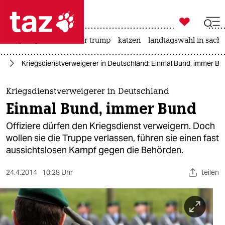

taz zahl ich
bergsteigen
usa unter trump
katzen
landtagswahl in sachs

taz zahl ich
hr
Kriegsdienstverweigerer in Deutschland: Einmal Bund, immer Bu
taz zahl ich
themen
Kriegsdienstverweigerer in Deutschland
Einmal Bund, immer Bund
politik
Offiziere dürfen den Kriegsdienst verweigern. Doch
öko
wollen sie die Truppe verlassen, führen sie einen fast
aussichtslosen Kampf gegen die Behörden.
gesellschaft
24.4.2014
10:28 Uhr
teilen
kultur
sport