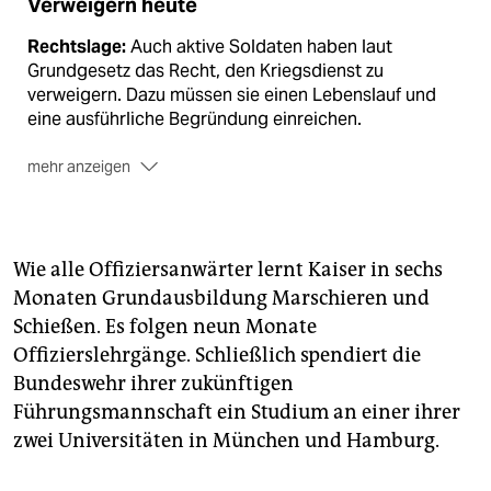
Verweigern heute
Rechtslage:
Auch aktive Soldaten haben laut
Grundgesetz das Recht, den Kriegsdienst zu
verweigern. Dazu müssen sie einen Lebenslauf und
eine ausführliche Begründung einreichen.
mehr anzeigen
Kriterien:
Anerkannt werden Verweigerer, wenn ein
Gewissenskonflikt vorliegt, der den Dienst an der
Waffe verbietet. Das ist laut
Wie alle Offiziersanwärter lernt Kaiser in sechs
Bundesverwaltungsgerichts (1985) der Fall, wenn das
Monaten Grundausbildung Marschieren und
Töten von Menschen „nur aus dem an den Kategorien
Schießen. Es folgen neun Monate
von ’Gut‘ und ’Böse‘ orientierten Grundverständnis“
missbilligt wird.
Offizierslehrgänge. Schließlich spendiert die
Bundeswehr ihrer zukünftigen
Behörde:
Das Bundesamt für Familie und
Führungsmannschaft ein Studium an einer ihrer
zivilgesellschaftliche Aufgaben (früher: Bundesamt für
zwei Universitäten in München und Hamburg.
den Zivildienst) gehört zum
Bundesfamilienministerium und ist nicht nur für
verweigernde Soldaten, sondern auch für den