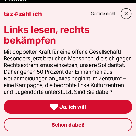
taz
zahl ich
Gerade nicht

Bergsteigen
Links lesen, rechts
USA unter Trump
bekämpfen
Katzen
Mit doppelter Kraft für eine offene Gesellschaft!
Besonders jetzt brauchen Menschen, die sich gegen
Landtagswahl in Sachsen-Anhalt
Rechtsextremismus einsetzen, unsere Solidarität.
Daher gehen 50 Prozent der Einnahmen aus
Ceuta
Neuanmeldungen an „Alles beginnt im Zentrum“ –
eine Kampagne, die bedrohte linke Kulturzentren
Hitze
und Jugendorte unterstützt. Sind Sie dabei?

Ja, ich will
Verlag
Schon dabei!