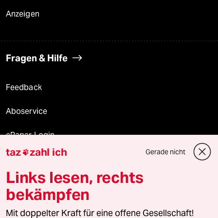
Anzeigen
Fragen & Hilfe
Feedback
Aboservice
ePaper Login
taz
zahl ich
Gerade nicht

Downloads für Abonnierende
Links lesen, rechts
bekämpfen
© 2026 taz Verlags und Vertriebs GmbH
Mit doppelter Kraft für eine offene Gesellschaft!
Alle Rechte vorbehalten. Bei rechtlichen Fragen oder für Genehmigungen