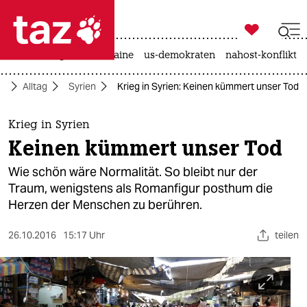

taz zahl ich
hitze
krieg in der ukraine
us-demokraten
nahost-konflikt

taz zahl ich
ft
Alltag
Syrien
Krieg in Syrien: Keinen kümmert unser Tod
taz zahl ich
themen
Krieg in Syrien
Keinen kümmert unser Tod
politik
Wie schön wäre Normalität. So bleibt nur der
öko
Traum, wenigstens als Romanfigur posthum die
Herzen der Menschen zu berühren.
gesellschaft
26.10.2016
15:17 Uhr
teilen
kultur
sport