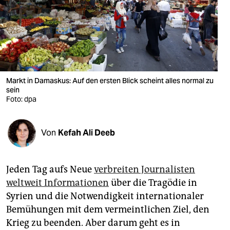
berlin
nord
wahrheit
verlag
Markt in Damaskus: Auf den ersten Blick scheint alles normal zu
sein
verlag
Foto: dpa
veranstaltungen
shop
Von
Kefah Ali Deeb
fragen & hilfe
Jeden Tag aufs Neue
verbreiten Journalisten
unterstützen
weltweit Informationen
über die Tragödie in
abo
Syrien und die Notwendigkeit internationaler
Bemühungen mit dem vermeintlichen Ziel, den
genossenschaft
Krieg zu beenden. Aber darum geht es in