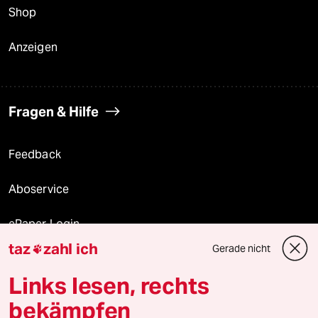
Shop
Anzeigen
Fragen & Hilfe
Feedback
Aboservice
ePaper Login
taz
zahl ich
Gerade nicht

Downloads für Abonnierende
Links lesen, rechts
bekämpfen