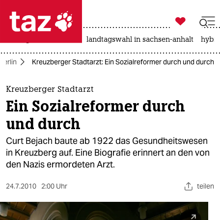

taz zahl ich
niedrigwasser
rente
landtagswahl in sachsen-anhalt
hybri

taz zahl ich
Berlin
Kreuzberger Stadtarzt: Ein Sozialreformer durch und durch
taz zahl ich
themen
Kreuzberger Stadtarzt
Ein Sozialreformer durch
politik
und durch
öko
Curt Bejach baute ab 1922 das Gesundheitswesen
in Kreuzberg auf. Eine Biografie erinnert an den von
gesellschaft
den Nazis ermordeten Arzt.
kultur
24.7.2010
2:00 Uhr
teilen
sport