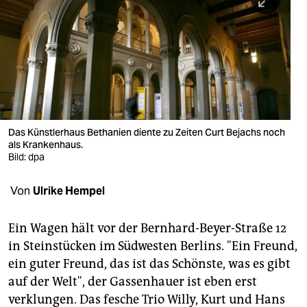
berlin
nord
wahrheit
verlag
verlag
Das Künstlerhaus Bethanien diente zu Zeiten Curt Bejachs noch
als Krankenhaus.
veranstaltungen
Bild: dpa
shop
Von
Ulrike Hempel
fragen & hilfe
unterstützen
Ein Wagen hält vor der Bernhard-Beyer-Straße 12
in Steinstücken im Südwesten Berlins. "Ein Freund,
abo
ein guter Freund, das ist das Schönste, was es gibt
auf der Welt", der Gassenhauer ist eben erst
genossenschaft
verklungen. Das fesche Trio Willy, Kurt und Hans