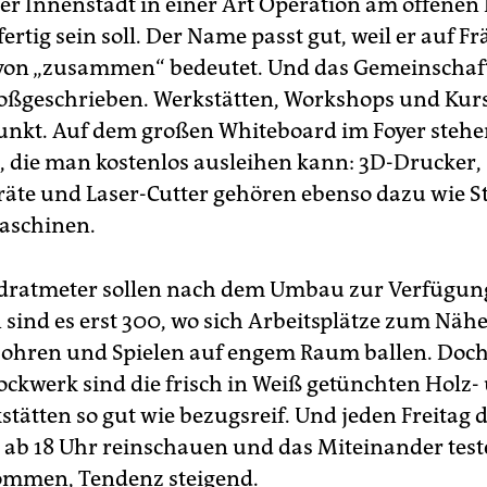
der Innenstadt in einer Art Operation am offenen
ertig sein soll. Der Name passt gut, weil er auf Fr
on „zusammen“ bedeutet. Und das Gemeinschaft
ßgeschrieben. Werkstätten, Workshops und Kur
unkt. Auf dem großen Whiteboard im Foyer stehe
 die man kostenlos ausleihen kann: 3D-Drucker,
äte und Laser-Cutter gehören ebenso dazu wie S
schinen.
dratmeter sollen nach dem Umbau zur Verfügung
ind es erst 300, wo sich Arbeitsplätze zum Nähe
ohren und Spielen auf engem Raum ballen. Doc
ockwerk sind die frisch in Weiß getünchten Holz-
stätten so gut wie bezugsreif. Und jeden Freitag 
 ab 18 Uhr reinschauen und das Miteinander teste
ommen, Tendenz steigend.