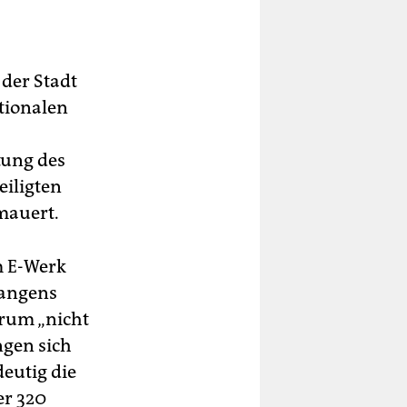
 der Stadt
tionalen
tung des
eiligten
mauert.
m E-Werk
langens
trum „nicht
ngen sich
deutig die
er 320