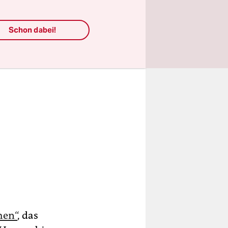
Schon dabei!
hen“
, das