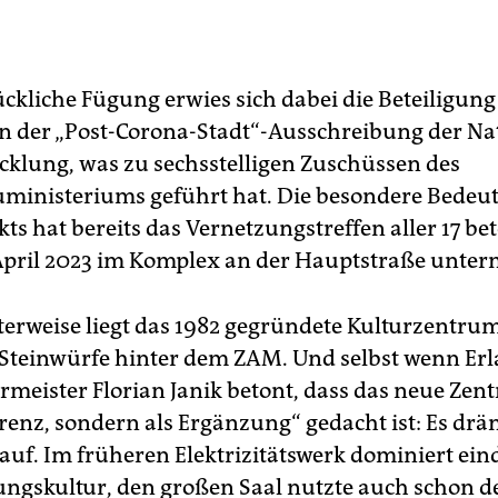
ückliche Fügung erwies sich dabei die Beteiligung
n der „Post-Corona-Stadt“-Ausschreibung der Na
cklung, was zu sechsstelligen Zuschüssen des
inisteriums geführt hat. Die besondere Bedeu
s hat bereits das Vernetzungstreffen aller 17 bet
April 2023 im Komplex an der Hauptstraße unter
terweise liegt das 1982 gegründete Kulturzentru
 Steinwürfe hinter dem ZAM. Und selbst wenn Er
meister Florian Janik betont, dass das neue Zen
renz, sondern als Ergänzung“ gedacht ist: Es drä
auf. Im früheren Elektrizitätswerk dominiert ein
ungskultur, den großen Saal nutzte auch schon d