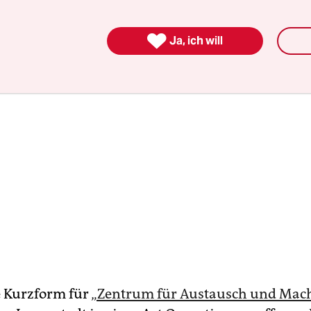
hat.

Ja, ich will
e Kurzform für
„Zentrum für Austausch und Mac