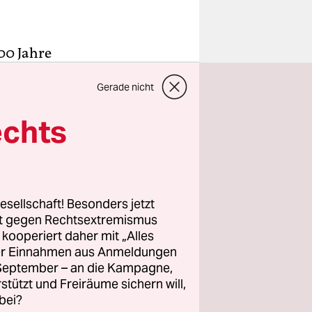
00 Jahre
tstraße
Gerade nicht
verkauft.
 Alle
echts
nstitution.
r noch ab
lich
esellschaft! Besonders jetzt
e
rt gegen Rechtsextremismus
nd
z kooperiert daher mit „Alles
ller Einnahmen aus Anmeldungen
sche und
. September – an die Kampagne,
im
rstützt und Freiräume sichern will,
Zentrums
bei?