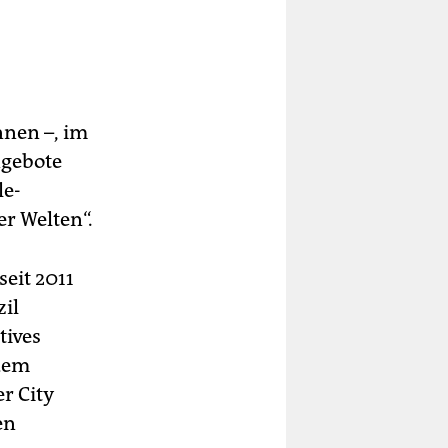
nnen –, im
ngebote
le-
r Welten“.
seit 2011
il
tives
 dem
r City
en