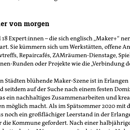
her von morgen
 18 Ex­per­t:in­nen – die sich englisch „Maker+“ ne
rt. Sie kümmern sich um Werkstätten, offene A
vtreffs, Repaircafés, ZAMräumen-Dienstage, Spie
nnen-Runden oder Projekte wie die „Verbindung de
en Städten blühende Maker-Szene ist in Erlangen 
d seitdem auf der Suche nach einem festen Domiz
as ein nachhaltiges Zusammenarbeiten und krea
en möglich macht. Als im Spätsommer 2020 mit
s noch ein großflächiger Leerstand in der Erlange
r die Kommune gefordert. Nach einer halbjährig