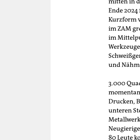
mitten in 
Ende 2024 f
Kurzform v
im ZAM gro
im Mittelp
Werkzeuge,
Schweißger
und Nähma
3.000 Qua
momentan s
Drucken, B
unteren St
Metallwerk
Neugierige
80 Leute k