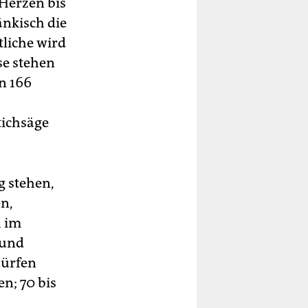
 Herzen bis
änkisch die
liche wird
se stehen
n 166
tichsäge
 stehen,
n,
h im
 und
dürfen
n; 70 bis