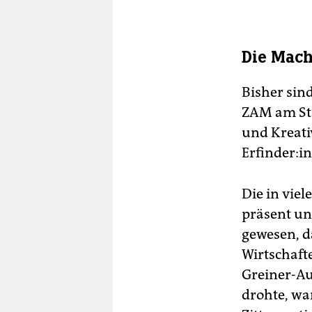
Die Mac
Bisher sind
ZAM am Sta
und Kreati
Erfinder:i
Die in viel
präsent un
gewesen, d
Wirtschaft
Greiner-Au
drohte, wa