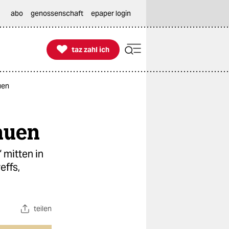
abo
genossenschaft
epaper login

taz zahl ich
taz zahl ich
uen
auen
 mitten in
effs,
teilen