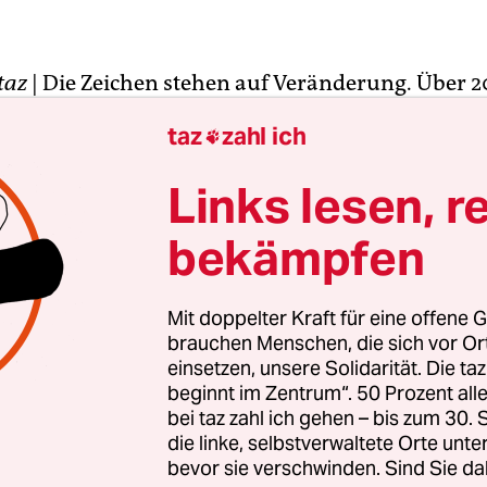
taz
| Die Zeichen stehen auf Veränderung. Über 2
n in dem ehemaligen Geschäftshaus in der Haup
taz
zahl ich

haltswaren, Werkzeuge und Schrauben aller Art 
ten waren im „Greiner“ 40.000 Artikel auf Lager.
Links lesen, r
hen kennen den verzweigten Laden, er war eine I
bekämpfen
r, dass knapp drei Jahre nach Schließung imme
te nach der Schraubenabteilung suchen. Schließ
Mit doppelter Kraft für eine offene G
 der braun gesprenkelte Steinboden und die groß
brauchen Menschen, die sich vor O
erfront noch. Doch statt Regalen mit Geschirr u
einsetzen, unsere Solidarität. Die ta
beginnt im Zentrum“. 50 Prozent a
ten stehen Sofas, Stühle, PC-Schirme, Schreibti
bei taz zahl ich gehen – bis zum 30
Erdgeschoss des ehemaligen Verkaufsraums, wo 
die linke, selbstverwaltete Orte unte
021 die Ära eines neuartigen soziokulturellen 
bevor sie verschwinden. Sind Sie da