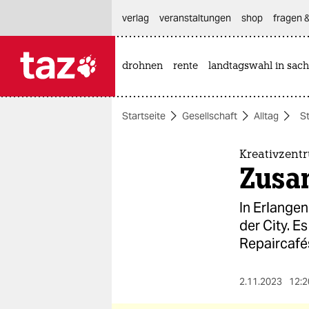
hautnavigation anspringen
hauptinhalt anspringen
footer anspringen
verlag
veranstaltungen
shop
fragen &
drohnen
rente
landtagswahl in sach

taz zahl ich
taz zahl ich
Startseite
Gesellschaft
Alltag
S
themen
politik
Kreativzent
Zusa
öko
In Erlange
gesellschaft
der City. E
Repaircafé
kultur
sport
2.11.2023
12:2