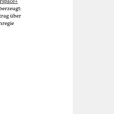
rspace+
berzeugt:
trag über
nregie