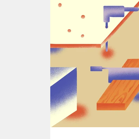
berlin
nord
wahrheit
verlag
verlag
veranstaltungen
shop
fragen & hilfe
unterstützen
abo
genossenschaft