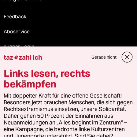
Feedback
Aboservice
ePaper Login
taz
zahl ich
Gerade nicht

Downloads für Abonnierende
Links lesen, rechts
bekämpfen
© 2026 taz Verlags und Vertriebs GmbH
Mit doppelter Kraft für eine offene Gesellschaft!
Alle Rechte vorbehalten. Bei rechtlichen Fragen oder für Genehmigungen
wenden Sie sich bitte an
lizenzen@taz.de
Besonders jetzt brauchen Menschen, die sich gegen
Rechtsextremismus einsetzen, unsere Solidarität.
Daher gehen 50 Prozent der Einnahmen aus
Feedback
Redaktionsstatut
Kommune-Richtlinien
KI-
Neuanmeldungen an „Alles beginnt im Zentrum“ –
eine Kampagne, die bedrohte linke Kulturzentren
Leitlinie
Informant
Datenschutz
Impressum
AGB
und Jugendorte unterstützt. Sind Sie dabei?