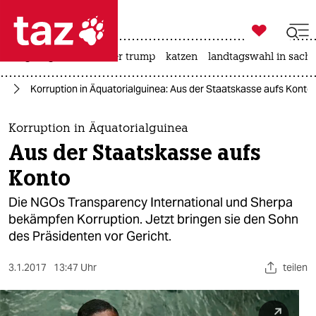

taz zahl ich
bergsteigen
usa unter trump
katzen
landtagswahl in sachs

taz zahl ich
on
Korruption in Äquatorialguinea: Aus der Staatskasse aufs Konto
taz zahl ich
themen
Korruption in Äquatorialguinea
Aus der Staatskasse aufs
politik
Konto
öko
Die NGOs Transparency International und Sherpa
bekämpfen Korruption. Jetzt bringen sie den Sohn
gesellschaft
des Präsidenten vor Gericht.
kultur
3.1.2017
13:47 Uhr
teilen
sport