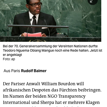
berlin
nord
wahrheit
verlag
verlag
Bei der 70. Generalversammlung der Vereinten Nationen durfte
Teodoro Nguema Obiang Mangue noch eine Rede halten. Jetzt ist
veranstaltungen
er angeklagt
Foto: ap
shop
fragen & hilfe
Aus Paris
Rudolf Balmer
unterstützen
Der Pariser Anwalt William Bourdon will
abo
afrikanischen Despoten das Fürchten beibringen.
Im Namen der beiden NGO Transparency
genossenschaft
International und Sherpa hat er mehrere Klagen