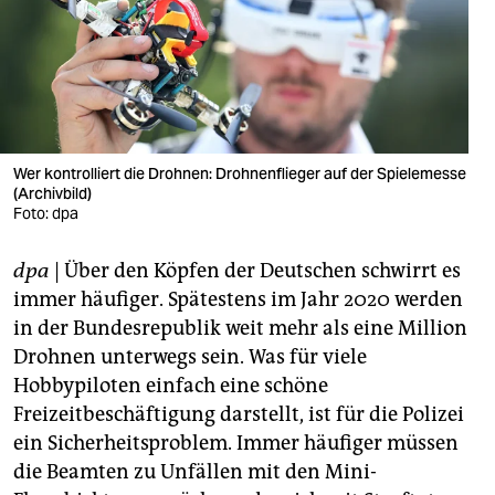
berlin
nord
wahrheit
verlag
Wer kontrolliert die Drohnen: Drohnenflieger auf der Spielemesse
(Archivbild)
verlag
Foto: dpa
veranstaltungen
dpa
| Über den Köpfen der Deutschen schwirrt es
shop
immer häufiger. Spätestens im Jahr 2020 werden
fragen & hilfe
in der Bundesrepublik weit mehr als eine Million
Drohnen unterwegs sein. Was für viele
unterstützen
Hobbypiloten einfach eine schöne
Freizeitbeschäftigung darstellt, ist für die Polizei
abo
ein Sicherheitsproblem. Immer häufiger müssen
genossenschaft
die Beamten zu Unfällen mit den Mini-