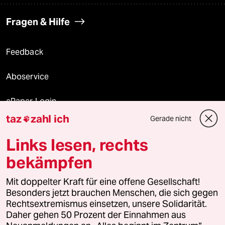
Fragen & Hilfe
Feedback
Aboservice
ePaper Login
taz
zahl ich
Gerade nicht

Downloads für Abonnierende
Links lesen, rechts
bekämpfen
© 2026 taz Verlags und Vertriebs GmbH
Alle Rechte vorbehalten. Bei rechtlichen Fragen oder für Genehmigungen
Mit doppelter Kraft für eine offene Gesellschaft!
wenden Sie sich bitte an
lizenzen@taz.de
Besonders jetzt brauchen Menschen, die sich gegen
Rechtsextremismus einsetzen, unsere Solidarität.
Daher gehen 50 Prozent der Einnahmen aus
Feedback
Redaktionsstatut
Kommune-Richtlinien
KI-