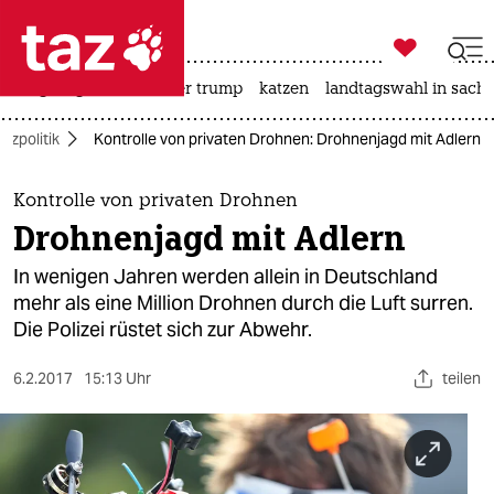

taz zahl ich
bergsteigen
usa unter trump
katzen
landtagswahl in sachs

taz zahl ich
tzpolitik
Kontrolle von privaten Drohnen: Drohnenjagd mit Adlern
taz zahl ich
themen
Kontrolle von privaten Drohnen
Drohnenjagd mit Adlern
politik
In wenigen Jahren werden allein in Deutschland
öko
mehr als eine Million Drohnen durch die Luft surren.
Die Polizei rüstet sich zur Abwehr.
gesellschaft
6.2.2017
15:13 Uhr
teilen
kultur
sport